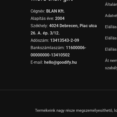
Általá
Cégnév:
BLAN Kft.
Adatvé
Alapítás éve:
2004
Székhely:
4024 Debrecen, Piac utca
Elállá
26. A. ép. 3/12.
Elállás
Adószám:
13413543-2-09
Bankszámlaszám:
11600006-
Elállás
00000000-13410502
Át nem
E-mail:
hello@goodify.hu
szabál
Termékeink nagy része megszemélyesíthető, lo