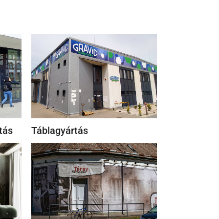
tás
Táblagyártás