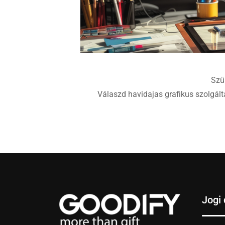
Szü
Válaszd havidajas grafikus szolgálta
Jogi