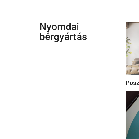
Nyomdai
bérgyártás
Posz