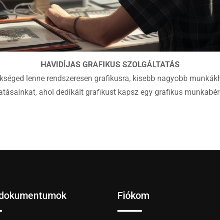
HAVIDÍJAS GRAFIKUS SZOLGÁLTATÁS
kséged lenne rendszeresen grafikusra, kisebb nagyobb munkák
tásainkat, ahol dedikált grafikust kapsz egy grafikus munkabéré
 dokumentumok
Fiókom