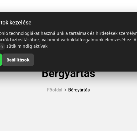
ap
Termékek
Emblémázás és szállítás
Tech = Kedvező ár
atok kezelése
sonló technológiákat használunk a tartalmak és hirdetések személy
kciók biztosításához, valamint weboldalforgalmunk elemzéséhez. A
sütik mindig aktívak.
en
Beállítások
Bérgyártás
Főoldal
Bérgyártás