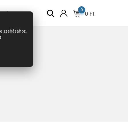
0
0
Ft
ESG
re szabásához,
z