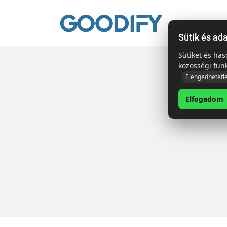
Kezdől
Sütik és ad
Sütiket és ha
közösségi fun
Elengedhetetl
Elfogadom