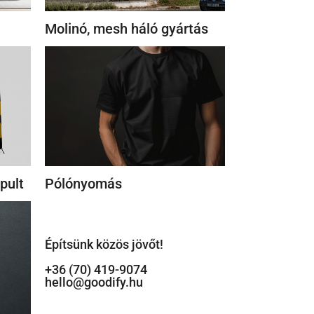
Molinó, mesh háló gyártás
pult
Pólónyomás
Építsünk közös jövőt!
+36 (70) 419-9074
hello@goodify.hu