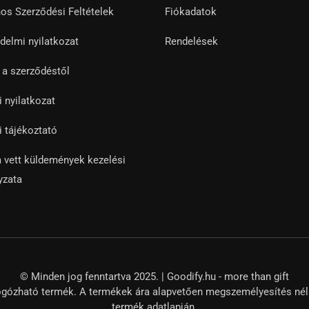
nos Szerződési Feltételek
Fiókadatok
delmi nyilatkozat
Rendelések
s a szerződéstől
i nyilatkozat
i tájékoztató
 vett küldemények kezelési
yzata
© Minden jog fenntartva 2025. | Goodify.hu - more than gift
gózható termék. A termékek ára alapvetően megszemélyesítés nélkül
termék adatlapján.