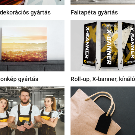
dekorációs gyártás
Faltapéta gyártás
onkép gyártás
Roll-up, X-banner, kínáló