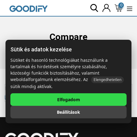
0
Compare
Sütik és adatok kezelése
Főoldal
Compare
Sütiket és hasonló technológiákat használunk a
tartalmak és hirdetések személyre szabásához,
közösségi funkciók biztosításához, valamint
weboldalforgalmunk elemzéséhez. Az
Elengedhetetlen
sütik mindig aktívak.
No product found at your list.
Return to shop
Elfogadom
Beállítások