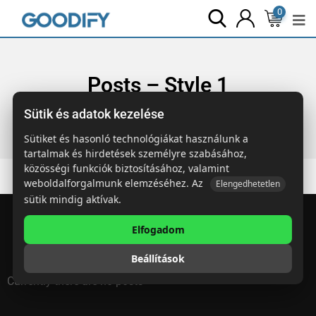
0
Posts – Style 1
Sütik és adatok kezelése
Főoldal
Elements
Posts – Style 1
Sütiket és hasonló technológiákat használunk a
tartalmak és hirdetések személyre szabásához,
közösségi funkciók biztosításához, valamint
weboldalforgalmunk elemzéséhez. Az
Elengedhetetlen
sütik mindig aktívak.
Elfogadom
Beállítások
Currently there are no posts