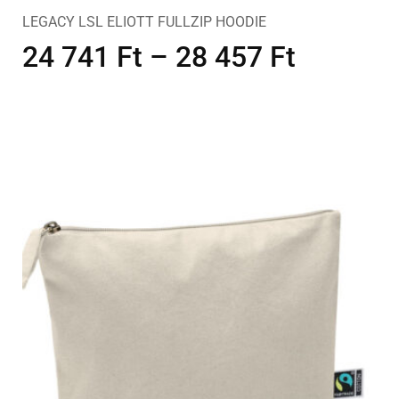
LEGACY LSL ELIOTT FULLZIP HOODIE
24 741
Ft
–
28 457
Ft