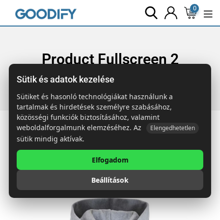
0
Product Fullscreen 2
Sütik és adatok kezelése
Főoldal
Elements
Product Fullscreen 2
Sütiket és hasonló technológiákat használunk a
tartalmak és hirdetések személyre szabásához,
közösségi funkciók biztosításához, valamint
weboldalforgalmunk elemzéséhez. Az
Elengedhetetlen
sütik mindig aktívak.
Featured Products
View All
Elfogadom
Beállítások