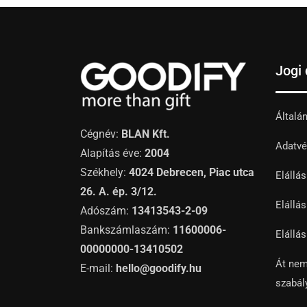
Jogi
Általá
Cégnév:
BLAN Kft.
Adatvé
Alapítás éve:
2004
Székhely:
4024 Debrecen, Piac utca
Elállá
26. A. ép. 3/12.
Elállás
Adószám:
13413543-2-09
Bankszámlaszám:
11600006-
Elállás
00000000-13410502
Át nem
E-mail:
hello@goodify.hu
szabál