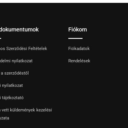
 dokumentumok
Fiókom
nos Szerződési Feltételek
Fiókadatok
delmi nyilatkozat
Rendelések
s a szerződéstől
i nyilatkozat
i tájékoztató
 vett küldemények kezelési
yzata