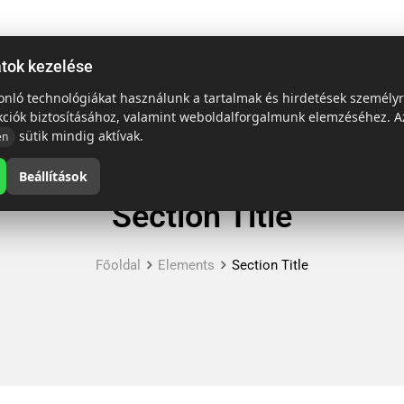
ap
Termékek
Emblémázás és szállítás
Tech = Kedvező ár
atok kezelése
sonló technológiákat használunk a tartalmak és hirdetések személy
kciók biztosításához, valamint weboldalforgalmunk elemzéséhez. A
sütik mindig aktívak.
en
Beállítások
Section Title
Főoldal
Elements
Section Title