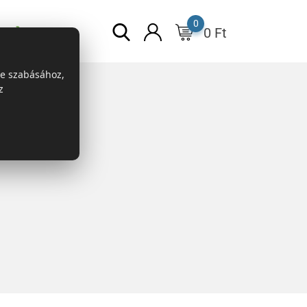
0
0
Ft
ESG
re szabásához,
z