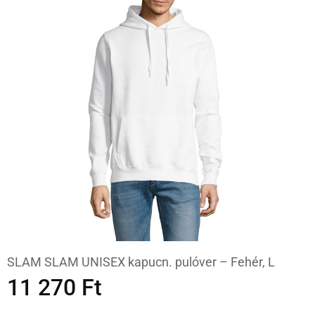
SLAM SLAM UNISEX kapucn. pulóver – Fehér, L
11 270
Ft
KOSÁRBA TESZEM