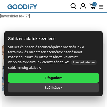
0
[layerslider id="7"]
Sütik és adatok kezelése
Sütiket és hasonló technológiákat használunk a
tartalmak és hirdetések személyre szabásához,
közösségi funkciók biztosításához, valamint
weboldalforgalmunk elemzéséhez. Az
Elengedhetetlen
sütik mindig aktívak.
HOT
WOMEN'S
Elfogadom
Beállítások