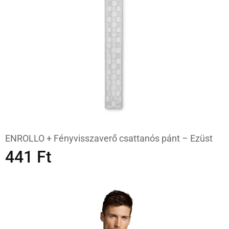
ENROLLO + Fényvisszaverő csattanós pánt – Ezüst
441
Ft
KOSÁRBA TESZEM