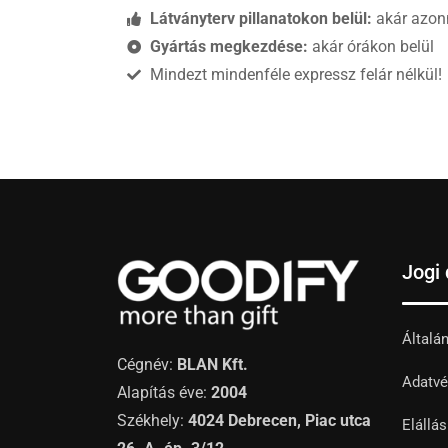
Látványterv pillanatokon belül:
akár azon
Gyártás megkezdése:
akár órákon belül
Mindezt mindenféle expressz felár nélkül!
Jogi
Általá
Cégnév:
BLAN Kft.
Adatvé
Alapítás éve:
2004
Székhely:
4024 Debrecen, Piac utca
Elállá