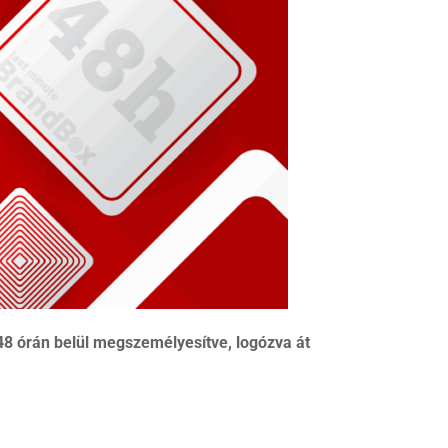
-48 órán belül megszemélyesítve, logózva át