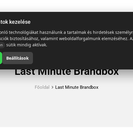
ap
Termékek
Emblémázás és szállítás
Tech = Kedvező ár
atok kezelése
sonló technológiákat használunk a tartalmak és hirdetések személy
kciók biztosításához, valamint weboldalforgalmunk elemzéséhez. A
sütik mindig aktívak.
en
Beállítások
Last Minute Brandbox
Főoldal
Last Minute Brandbox