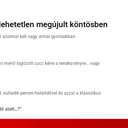
lehetetlen megújult köntösben
i azonnal kell vagy annál gyorsabban.
mi menő logózott cucc
kéne a rendezvényre… vagy
l, nulladik perces határidővel és azzal a klasszikus
dő alatt…?”