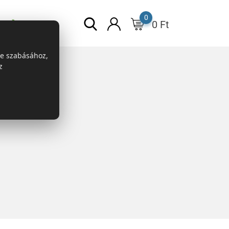
0
0
Ft
ESG
re szabásához,
z