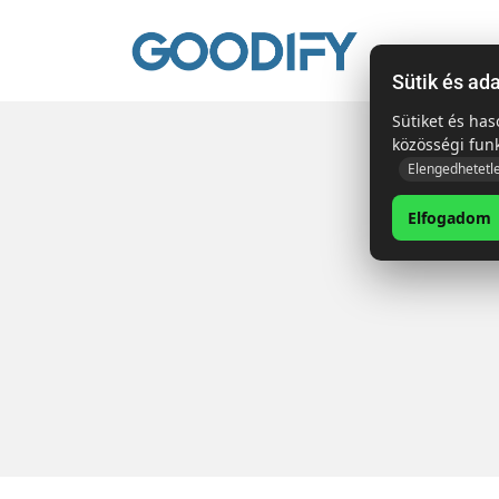
Kezdől
Sütik és ad
Sütiket és ha
közösségi fun
Elengedhetetl
Elfogadom