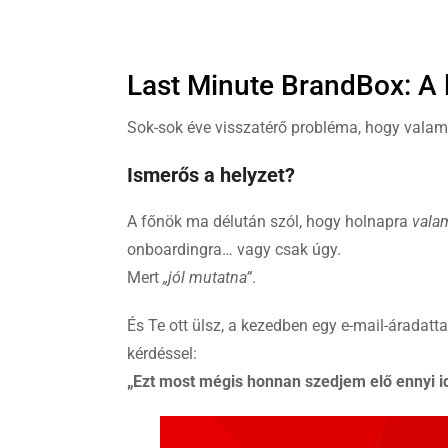
Last Minute BrandBox: A 
Sok-sok éve visszatérő probléma, hogy valam
Ismerős a helyzet?
A főnök ma délután szól, hogy holnapra
vala
onboardingra… vagy csak úgy.
Mert
„jól mutatna”
.
És Te ott ülsz, a kezedben egy e-mail-áradatta
kérdéssel:
„Ezt most mégis honnan szedjem elő ennyi i