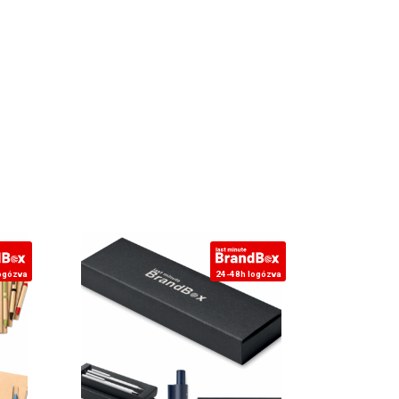
ogózva
24-48h logózva