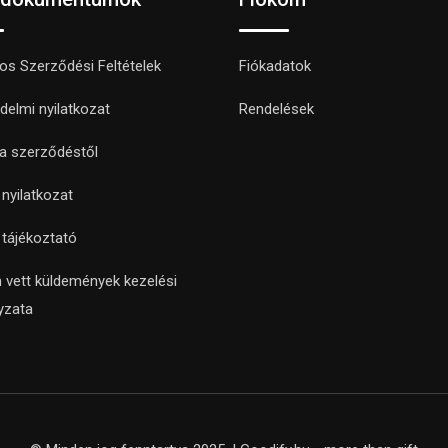
nos Szerződési Feltételek
Fiókadatok
delmi nyilatkozat
Rendelések
 a szerződéstől
i nyilatkozat
i tájékoztató
 vett küldemények kezelési
yzata