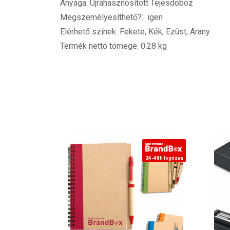
Anyaga: Újrahasznosított Tejesdoboz
Megszemélyesíthető?: igen
Elérhető színek: Fekete, Kék, Ezüst, Arany
Termék nettó tömege: 0.28 kg
24-48h logózva