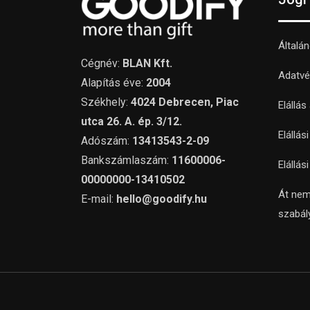
Általá
Cégnév:
BLAN Kft.
Adatvé
Alapítás éve:
2004
Székhely:
4024 Debrecen, Piac
Elállás
utca 26. A. ép. 3/12.
Elállás
Adószám:
13413543-2-09
Bankszámlaszám:
11600006-
Elállás
00000000-13410502
Át nem
E-mail:
hello@goodify.hu
szabál