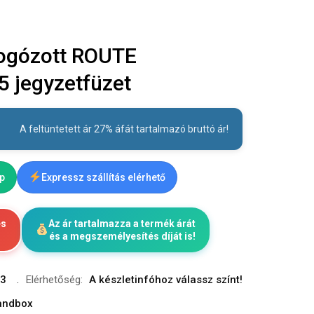
logózott ROUTE
5 jegyzetfüzet
A feltüntetett ár 27% áfát tartalmazó bruttó ár!
ap
Expressz szállítás elérhető
és
Az ár tartalmazza a termék árát
és a megszemélyesítés díját is!
3
Elérhetőség:
A készletinfóhoz válassz színt!
randbox