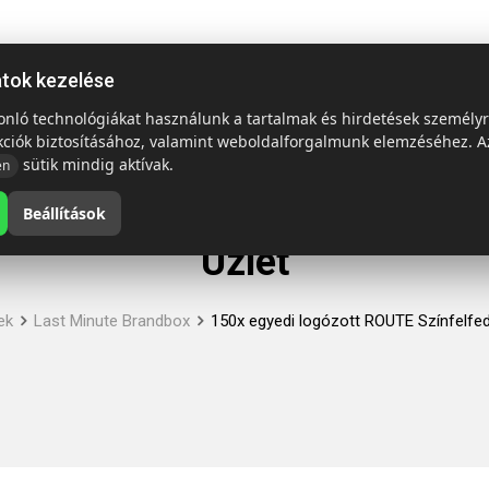
ap
Termékek
Emblémázás és szállítás
Tech = Kedvező á
atok kezelése
sonló technológiákat használunk a tartalmak és hirdetések személy
kciók biztosításához, valamint weboldalforgalmunk elemzéséhez. A
sütik mindig aktívak.
en
Beállítások
Üzlet
ek
Last Minute Brandbox
150x egyedi logózott ROUTE Színfelfe