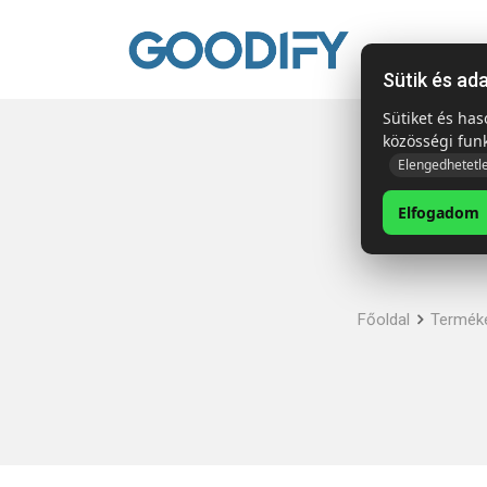
Kezdől
Sütik és ad
Sütiket és ha
közösségi fun
Elengedhetetl
Elfogadom
Főoldal
Termék