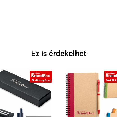
Ez is érdekelhet
24-48h logózva
24-48h l