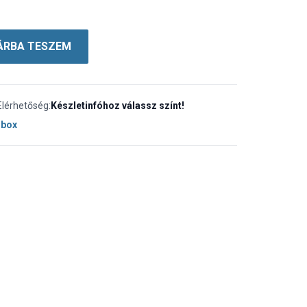
ÁRBA TESZEM
Elérhetőség:
Készletinfóhoz válassz színt!
dbox