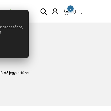
0
0
Ft
r
ESG
re szabásához,
z
dő A5 jegyzetfüzet