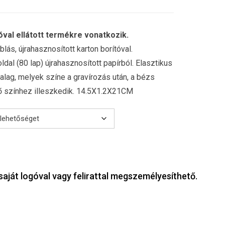
óval ellátott termékre vonatkozik.
ás, újrahasznosított karton borítóval.
ldal (80 lap) újrahasznosított papírból. Elasztikus
alag, melyek színe a gravírozás után, a bézs
nő színhez illeszkedik. 14.5X1.2X21CM
saját logóval vagy felirattal megszemélyesíthető.