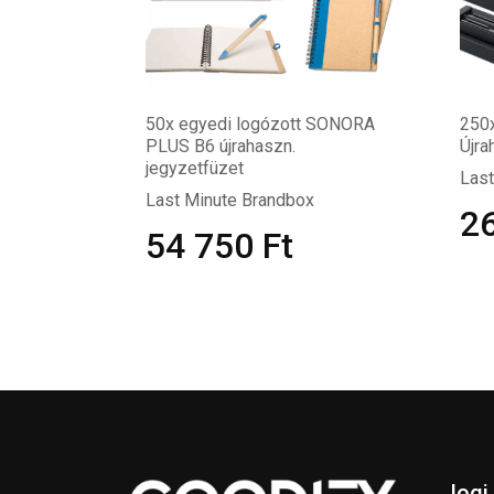
50x egyedi logózott SONORA
250
PLUS B6 újrahaszn.
Újra
jegyzetfüzet
Last
Last Minute Brandbox
2
54 750
Ft
Jogi