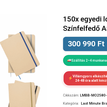
150x egyedi 
Színfelfedő A
300 990
Ft
Szállítás 2–4 munkan
Villámgyors elkészít
24-48 óra alatt kész
Cikkszám:
LMBB-MO2580-
Kategória:
Last Minute B