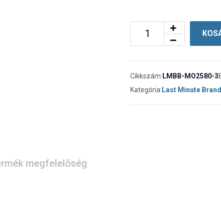
KOS
Cikkszám:
LMBB-MO2580-3
Kategória:
Last Minute Bran
rmék megfelelőség