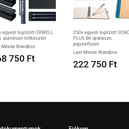
x egyedi logózott ORWELL
250x egyedi logózott SON
h. alumínium tollkészlet
PLUS B6 újrahaszn.
jegyzetfüzet
 Minute Brandbox
Last Minute Brandbox
68 750
Ft
222 750
Ft
 dokumentumok
Fiókom