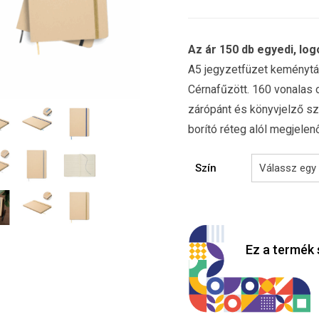
Az ár 150 db egyedi, log
A5 jegyzetfüzet keménytábl
Cérnafűzött. 160 vonalas o
zárópánt és könyvjelző sz
borító réteg alól megjele
Szín
Ez a termék 