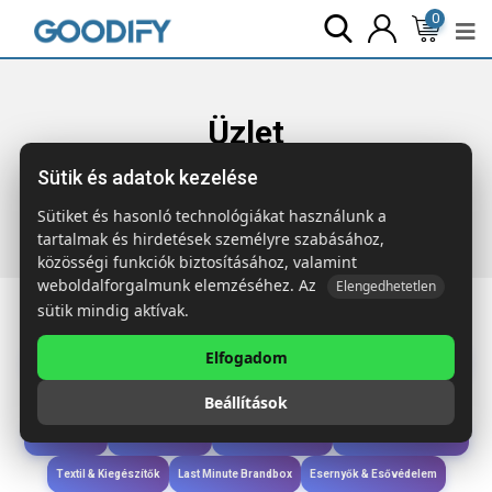
0
Üzlet
Sütik és adatok kezelése
Főoldal
Termékek
Last Minute Brandbox
2000x egyedi
logózott ROUTE Színfelfedő A5 jegyzetfüzet
Sütiket és hasonló technológiákat használunk a
tartalmak és hirdetések személyre szabásához,
közösségi funkciók biztosításához, valamint
weboldalforgalmunk elemzéséhez. Az
Elengedhetetlen
sütik mindig aktívak.
Elfogadom
Iroda & Írás
Táskák & Utazás
Étkezés & Ivás
Szóróajándék & Szerszám
Beállítások
Technológia & Kiegészítők
Wellness & Ápolás
Sport & Szabadidő
Újdonságok
Karácsony & Tél
Gyerekek & játékok
Ruházat & Kiegészítők
Textil & Kiegészítők
Last Minute Brandbox
Esernyők & Esővédelem