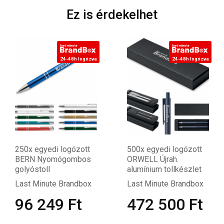
Ez is érdekelhet
logózva
24-48h logózva
24-48h 
ott
500x egyedi logózott
50x egyedi logózo
bos
ORWELL Újrah.
ORWELL Újrah.
alumínium tollkészlet
alumínium tollkész
dbox
Last Minute Brandbox
Last Minute Bran
t
472 500
Ft
67 501
F