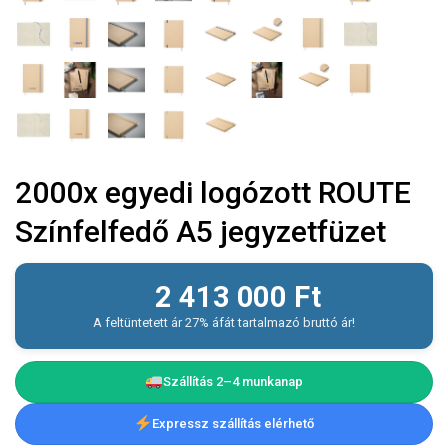
2000x egyedi logózott ROUTE
Színfelfedő A5 jegyzetfüzet
2 413 000
Ft
A feltüntetett ár 27% áfát tartalmazó bruttó ár!
Szállítás 2–4 munkanap
Expressz szállítás elérhető