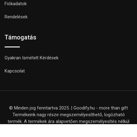
Fiókadatok
Rendelések
Támogatás
Gyakran Ismételt Kérdések
Kapcsolat
© Minden jog fenntartva 2025. | Goodify.hu - more than gift
Termékeink nagy része megszemélyesíthető, logózható
termék. A termékek ára alapvetően megszemélyesítés nélkül
értendő, kivéve, ha ezt külön nem jelezzük a termék adatlapján.