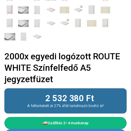
2000x egyedi logózott ROUTE
WHITE Színfelfedő A5
jegyzetfüzet
2 532 380
Ft
A feltüntetett ár 27% áfát tartalmazó bruttó ár!
Szállítás 2–4 munkanap