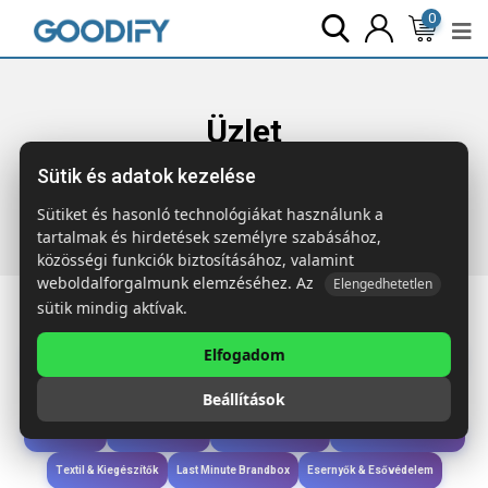
0
Üzlet
Sütik és adatok kezelése
Főoldal
Termékek
Last Minute Brandbox
2000x egyedi
logózott ROUTE WHITE Színfelfedő A5 jegyzetfüzet
Sütiket és hasonló technológiákat használunk a
tartalmak és hirdetések személyre szabásához,
közösségi funkciók biztosításához, valamint
weboldalforgalmunk elemzéséhez. Az
Elengedhetetlen
sütik mindig aktívak.
Elfogadom
Iroda & Írás
Táskák & Utazás
Étkezés & Ivás
Szóróajándék & Szerszám
Beállítások
Technológia & Kiegészítők
Wellness & Ápolás
Sport & Szabadidő
Újdonságok
Karácsony & Tél
Gyerekek & játékok
Ruházat & Kiegészítők
Textil & Kiegészítők
Last Minute Brandbox
Esernyők & Esővédelem