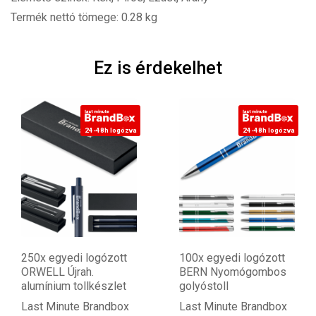
Termék nettó tömege: 0.28 kg
Ez is érdekelhet
24-48h logózva
24-48h logózva
0x egyedi logózott
100x egyedi logózott
10
WELL Újrah.
BERN Nyomógombos
SO
umínium tollkészlet
golyóstoll
új
st Minute Brandbox
Last Minute Brandbox
La