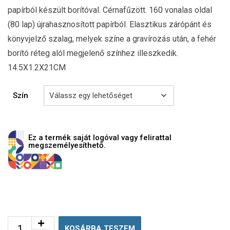
papírból készült borítóval. Cérnafűzött. 160 vonalas oldal
(80 lap) újrahasznosított papírból. Elasztikus zárópánt és
könyvjelző szalag, melyek színe a gravírozás után, a fehér
borító réteg alól megjelenő színhez illeszkedik.
14.5X1.2X21CM
Szín
Ez a termék saját logóval vagy felirattal
megszemélyesíthető.
KOSÁRBA TESZEM