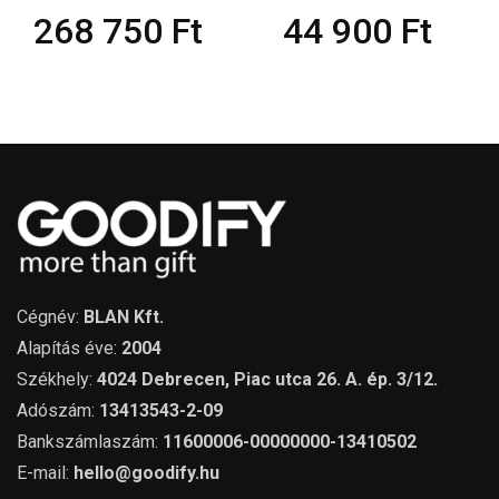
68 750
Ft
44 900
Ft
1
Cégnév:
BLAN Kft.
Alapítás éve:
2004
Székhely:
4024 Debrecen, Piac utca 26. A. ép. 3/12.
Adószám:
13413543-2-09
Bankszámlaszám:
11600006-00000000-13410502
E-mail:
hello@goodify.hu