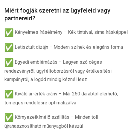
Miért fogják szeretni az ügyfeleid vagy
partnereid?
Kényelmes írásélmény
– Kék tintával, sima írásképpel
Letisztult dizájn
– Modern színek és elegáns forma
Egyedi emblémázás
– Legyen szó céges
rendezvényről, ügyféltoborzásról vagy értékesítési
kampányról, a logód mindig kéznél lesz
Kiváló ár-érték arány
– Már 250 darabtól elérhető,
tömeges rendelésre optimalizálva
Környezetkímélő szállítás
– Minden toll
újrahasznosítható műanyagból készül