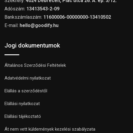
Székhely:
4024 Debrecen, Piac utca 26. A. ép. 3/12.
Adószám:
13413543-2-09
Bankszámlaszám:
11600006-00000000-13410502
E-mail:
hello@goodify.hu
Jogi dokumentumok
Általános Szerződési Feltételek
Adatvédelmi nyilatkozat
Elállás a szerződéstől
Elállási nyilatkozat
Elállási tájékoztató
Át nem vett küldemények kezelési szabályzata