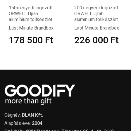
200x egyedi logózott
250x egyedi logózott
ORWELL Újrah.
SONORA PLUS B6
alumínium tollkészlet
újrahaszn. jegyzetfüzet
Last Minute Brandbox
Last Minute Brandbox
226 000
Ft
222 750
Ft
Cégnév:
BLAN Kft.
Alapítás éve:
2004