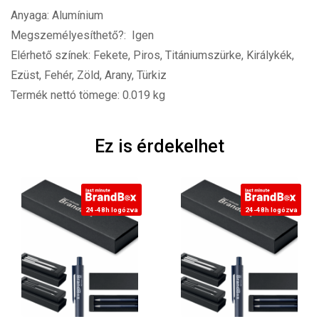
Anyaga: Alumínium
Megszemélyesíthető?: Igen
Elérhető színek: Fekete, Piros, Titániumszürke, Királykék,
Ezüst, Fehér, Zöld, Arany, Türkiz
Termék nettó tömege: 0.019 kg
Ez is érdekelhet
24-48h logózva
24-48h logózva