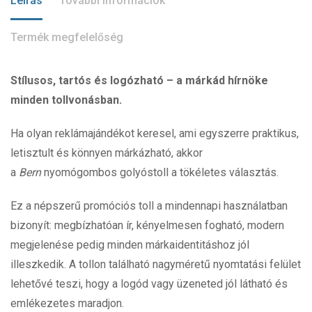
Leírás
További információk
Termék megfelelőség
Stílusos, tartós és logózható – a márkád hírnöke
minden tollvonásban.
Ha olyan reklámajándékot keresel, ami egyszerre praktikus,
letisztult és könnyen márkázható, akkor
a
Bern
nyomógombos golyóstoll a tökéletes választás.
Ez a népszerű promóciós toll a mindennapi használatban
bizonyít: megbízhatóan ír, kényelmesen fogható, modern
megjelenése pedig minden márkaidentitáshoz jól
illeszkedik. A tollon található nagyméretű nyomtatási felület
lehetővé teszi, hogy a logód vagy üzeneted jól látható és
emlékezetes maradjon.