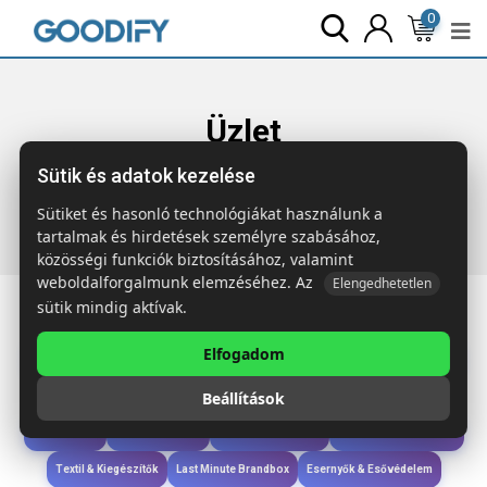
0
Üzlet
Sütik és adatok kezelése
Főoldal
Termékek
Last Minute Brandbox
400x egyedi
logózott BERN Nyomógombos golyóstoll
Sütiket és hasonló technológiákat használunk a
tartalmak és hirdetések személyre szabásához,
közösségi funkciók biztosításához, valamint
weboldalforgalmunk elemzéséhez. Az
Elengedhetetlen
sütik mindig aktívak.
Elfogadom
Iroda & Írás
Táskák & Utazás
Étkezés & Ivás
Szóróajándék & Szerszám
Beállítások
Technológia & Kiegészítők
Wellness & Ápolás
Sport & Szabadidő
Újdonságok
Karácsony & Tél
Gyerekek & játékok
Ruházat & Kiegészítők
Textil & Kiegészítők
Last Minute Brandbox
Esernyők & Esővédelem