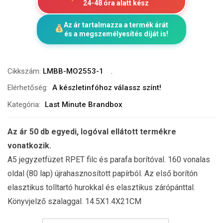
24-48 óra alatt kész
Az ár tartalmazza a termék árát
és a megszemélyesítés díját is!
Cikkszám:
LMBB-MO2553-1
Elérhetőség:
A készletinfóhoz válassz színt!
Kategória:
Last Minute Brandbox
Az ár 50 db egyedi, logóval ellátott termékre
vonatkozik.
A5 jegyzetfüzet RPET filc és parafa borítóval. 160 vonalas
oldal (80 lap) újrahasznosított papírból. Az első borítón
elasztikus tolltartó hurokkal és elasztikus zárópánttal.
Könyvjelző szalaggal. 14.5X1.4X21CM