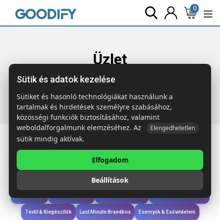
0
Üzlet
Sütik és adatok kezelése
Főoldal
Termékek
Last Minute Brandbox
50x egyedi
logózott CORKBOOK A5 RPET filc és parafa notesz
Sütiket és hasonló technológiákat használunk a
tartalmak és hirdetések személyre szabásához,
közösségi funkciók biztosításához, valamint
weboldalforgalmunk elemzéséhez. Az
Elengedhetetlen
sütik mindig aktívak.
Elfogadom
Iroda & Írás
Táskák & Utazás
Étkezés & Ivás
Szóróajándék & Szerszám
Beállítások
Technológia & Kiegészítők
Wellness & Ápolás
Sport & Szabadidő
Újdonságok
Karácsony & Tél
Gyerekek & játékok
Ruházat & Kiegészítők
Textil & Kiegészítők
Last Minute Brandbox
Esernyők & Esővédelem