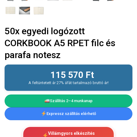
50x egyedi logózott
CORKBOOK A5 RPET filc és
parafa notesz
115 570
Ft
A feltüntetett ár 27% áfát tartalmazó bruttó ár!
Szállítás 2–4 munkanap
Expressz szállítás elérhető
Villámgyors elkészítés