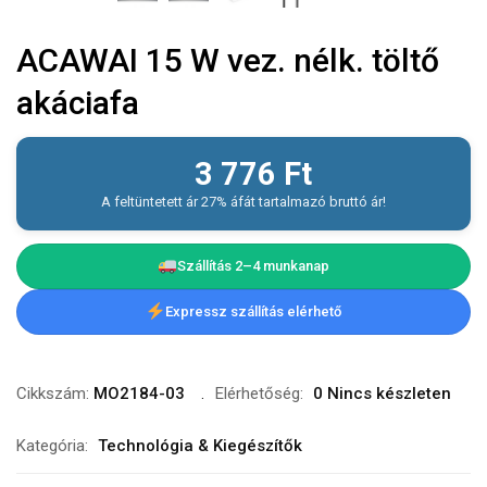
ACAWAI 15 W vez. nélk. töltő
akáciafa
3 776
Ft
A feltüntetett ár 27% áfát tartalmazó bruttó ár!
Szállítás 2–4 munkanap
Expressz szállítás elérhető
Cikkszám:
MO2184-03
Elérhetőség:
0 Nincs készleten
Kategória:
Technológia & Kiegészítők