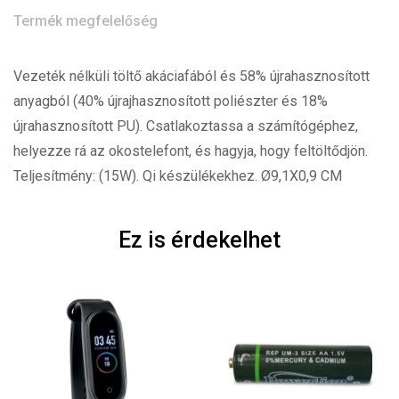
Termék megfelelőség
Vezeték nélküli töltő akáciafából és 58% újrahasznosított
anyagból (40% újrajhasznosított poliészter és 18%
újrahasznosított PU). Csatlakoztassa a számítógéphez,
helyezze rá az okostelefont, és hagyja, hogy feltöltődjön.
Teljesítmény: (15W). Qi készülékekhez. Ø9,1X0,9 CM
Ez is érdekelhet