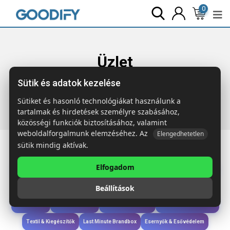
0
Üzlet
Sütik és adatok kezelése
Főoldal
Termékek
Technológia & Kiegészítők
ACAWAI
15 W vez. nélk. töltő akáciafa
Sütiket és hasonló technológiákat használunk a
tartalmak és hirdetések személyre szabásához,
közösségi funkciók biztosításához, valamint
weboldalforgalmunk elemzéséhez. Az
Elengedhetetlen
sütik mindig aktívak.
Elfogadom
Iroda & Írás
Táskák & Utazás
Étkezés & Ivás
Szóróajándék & Szerszám
Beállítások
Technológia & Kiegészítők
Wellness & Ápolás
Sport & Szabadidő
Újdonságok
Karácsony & Tél
Gyerekek & játékok
Ruházat & Kiegészítők
Textil & Kiegészítők
Last Minute Brandbox
Esernyők & Esővédelem