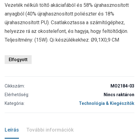
Vezeték nélküli töltő akáciafából és 58% újrahasznosított
anyagból (40% újrajhasznosított poliészter és 18%
újrahasznosított PU). Csatlakoztassa a számítógéphez,
helyezze rá az okostelefont, és hagyja, hogy feltöltődjön.
Teljesítmény: (15W). Qi készülékekhez. Ø9,1X0,9 CM
Elfogyott
Cikkszám:
MO2184-03
Elérhetőség:
Nincs raktáron
Kategória:
Technológia & Kiegészítők
Leírás
További információk