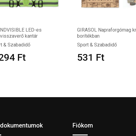
NDVISIBLE LED-es
GIRASOL Napraforgómag kr
visszaverő kantár
borítékban
t & Szabadidő
Sport & Szabadidő
 294
Ft
531
Ft
 dokumentumok
Fiókom