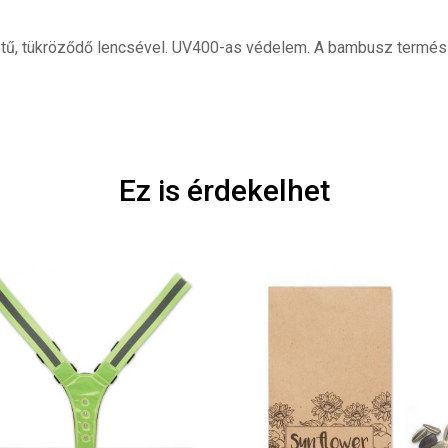
tű, tükröződő lencsével. UV400-as védelem. A bambusz természe
Ez is érdekelhet