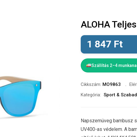
ALOHA Teljes
1 847
Ft
Szállítás 2–4 munkan
Cikkszám:
MO9863
Elé
Kategória:
Sport & Szabad
Napszemüveg bambusz szárr
UV400-as védelem. A bam