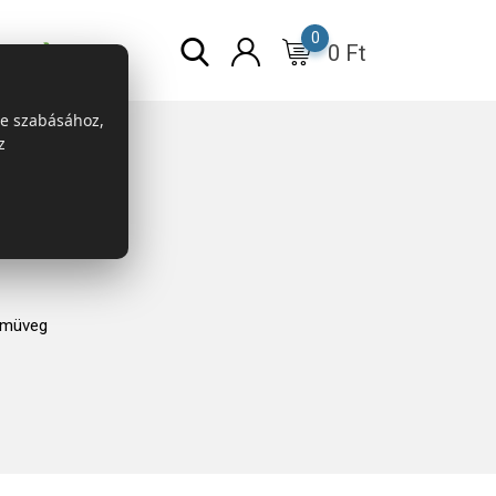
0
0
Ft
r
ESG
re szabásához,
z
emüveg