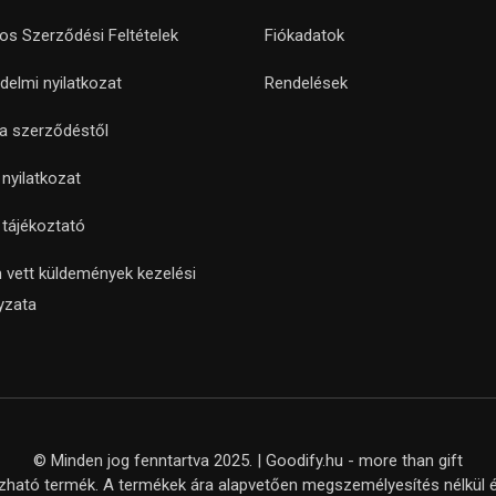
nos Szerződési Feltételek
Fiókadatok
delmi nyilatkozat
Rendelések
 a szerződéstől
i nyilatkozat
i tájékoztató
 vett küldemények kezelési
yzata
© Minden jog fenntartva 2025. | Goodify.hu - more than gift
ató termék. A termékek ára alapvetően megszemélyesítés nélkül ér