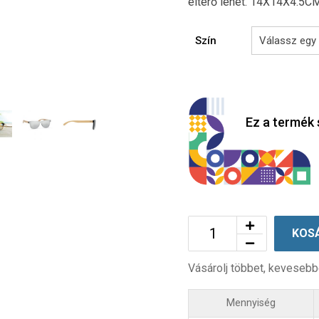
eltérő lehet. 14X14X4.5C
Szín
Ez a termék 
KOS
Vásárolj többet, kevesebb
Mennyiség