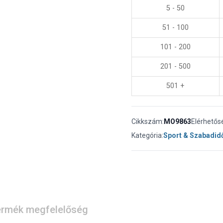
5 - 50
51 - 100
101 - 200
201 - 500
501 +
Cikkszám:
MO9863
Elérhetős
Kategória:
Sport & Szabadid
rmék megfelelőség