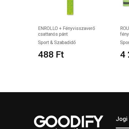
ENROLLO + Fényvisszaverő
ROU
csattanós pánt
fény
Sport & Szabadidő
Spor
488
Ft
4
Jogi