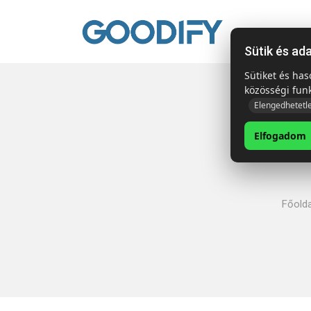
Kezdől
Sütik és ad
Sütiket és ha
közösségi fun
Elengedhetetl
Elfogadom
Főolda