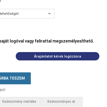
M
saját logóval vagy felirattal megszemélyesíthető.
Árajánlatot kérek logózásra
ÁRBA TESZEM
ért!
Kedvezmény mértéke
Kedvezményes ár