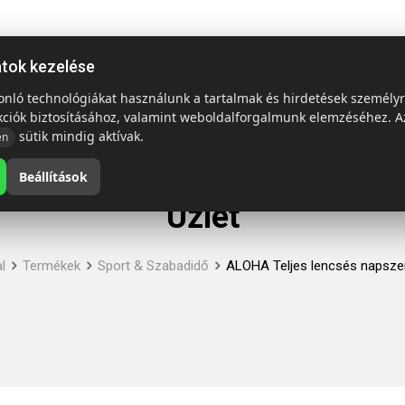
ap
Termékek
Emblémázás és szállítás
Tech = Kedvező á
atok kezelése
sonló technológiákat használunk a tartalmak és hirdetések személy
kciók biztosításához, valamint weboldalforgalmunk elemzéséhez. A
sütik mindig aktívak.
en
Beállítások
Üzlet
l
Termékek
Sport & Szabadidő
ALOHA Teljes lencsés napsz