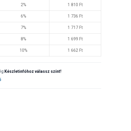
2%
1 810
Ft
6%
1 736
Ft
7%
1 717
Ft
8%
1 699
Ft
10%
1 662
Ft
ég:
Készletinfóhoz válassz színt!
ő