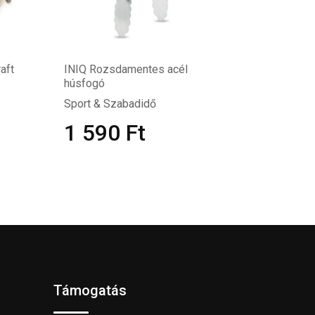
aft
INIQ Rozsdamentes acél
húsfogó
Sport & Szabadidő
1 590
Ft
Támogatás