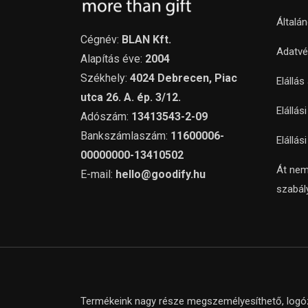
Általá
Cégnév:
BLAN Kft.
Adatvé
Alapítás éve:
2004
Székhely:
4024 Debrecen, Piac
Elállás
utca 26. A. ép. 3/12.
Elállás
Adószám:
13413543-2-09
Bankszámlaszám:
11600006-
Elállás
00000000-13410502
Át nem
E-mail:
hello@goodify.hu
szabál
Termékeink nagy része megszemélyesíthető, logózh