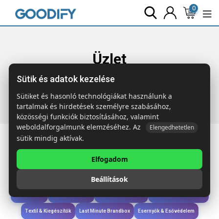
0
Üzlet
Sütik és adatok kezelése
Főoldal
Termékek
Gyerekek & játékok
ARCOLOR 12
színes ceruza
Sütiket és hasonló technológiákat használunk a
tartalmak és hirdetések személyre szabásához,
közösségi funkciók biztosításához, valamint
weboldalforgalmunk elemzéséhez. Az
Elengedhetetlen
sütik mindig aktívak.
Elfogadom
Iroda & Írás
Táskák & Utazás
Étkezés & Ivás
Szóróajándék & Szerszám
Beállítások
Technológia & Kiegészítők
Wellness & Ápolás
Sport & Szabadidő
Újdonságok
Karácsony & Tél
Gyerekek & játékok
Ruházat & Kiegészítők
Textil & Kiegészítők
Last Minute Brandbox
Esernyők & Esővédelem