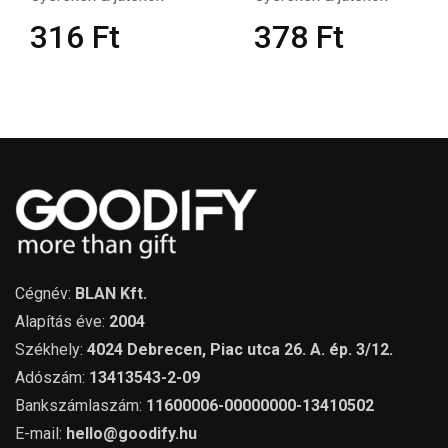
316
Ft
378
Ft
Cégnév:
BLAN Kft.
Alapítás éve:
2004
Székhely:
4024 Debrecen, Piac utca 26. A. ép. 3/12.
Adószám:
13413543-2-09
Bankszámlaszám:
11600006-00000000-13410502
E-mail:
hello@goodify.hu