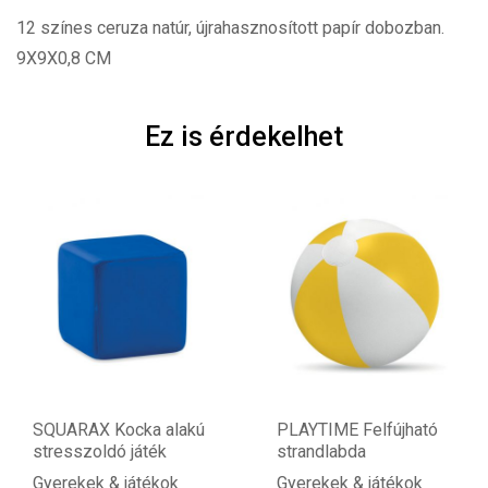
12 színes ceruza natúr, újrahasznosított papír dobozban.
9X9X0,8 CM
Ez is érdekelhet
SQUARAX Kocka alakú
PLAYTIME Felfújható
stresszoldó játék
strandlabda
Gyerekek & játékok
Gyerekek & játékok