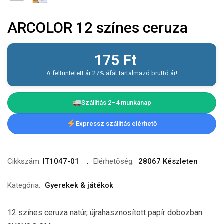
ARCOLOR 12 színes ceruza
175
Ft
A feltüntetett ár 27% áfát tartalmazó bruttó ár!
Szállítás 2–4 munkanap
Expressz szállítás elérhető
Cikkszám:
IT1047-01
Elérhetőség:
28067 Készleten
Kategória:
Gyerekek & játékok
12 színes ceruza natúr, újrahasznosított papír dobozban.