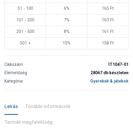
51 - 100
6%
165
Ft
101 - 200
7%
163
Ft
201 - 500
8%
161
Ft
501 +
10%
158
Ft
Cikkszám:
IT1047-01
Elérhetőség:
28067 db készleten
Kategória:
Gyerekek & játékok
Leírás
További információk
Termék megfelelőség