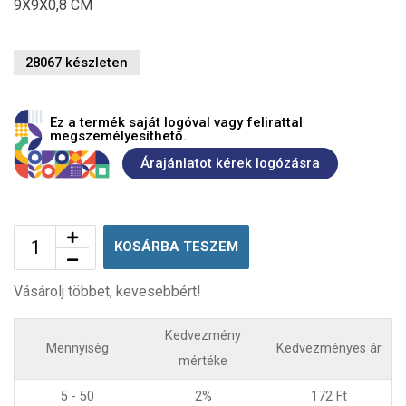
9X9X0,8 CM
28067 készleten
Ez a termék saját logóval vagy felirattal
megszemélyesíthető.
Árajánlatot kérek logózásra
KOSÁRBA TESZEM
Vásárolj többet, kevesebbért!
Kedvezmény
Mennyiség
Kedvezményes ár
mértéke
5 - 50
2%
172
Ft