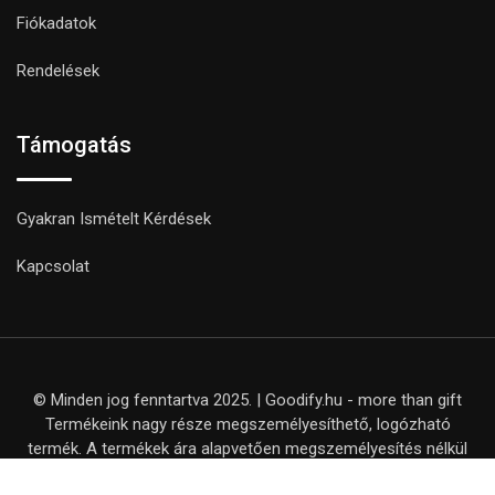
Fiókadatok
Rendelések
Támogatás
Gyakran Ismételt Kérdések
Kapcsolat
© Minden jog fenntartva 2025. | Goodify.hu - more than gift
Termékeink nagy része megszemélyesíthető, logózható
termék. A termékek ára alapvetően megszemélyesítés nélkül
értendő, kivéve, ha ezt külön nem jelezzük a termék adatlapján.