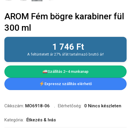
AROM Fém bögre karabiner fül
300 ml
1 746
Ft
A feltüntetett ár 27% áfát tartalmazó bruttó ár!
Szállítás 2–4 munkanap
Expressz szállítás elérhető
Cikkszám:
MO6918-06
Elérhetőség:
0 Nincs készleten
Kategória:
Étkezés & Ivás