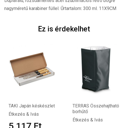
Duplafalú, rozsdamentes acél szublimációs retró bögre
nagyméretű karabiner füllel. Űrtartalom: 300 ml. 11X9CM
Ez is érdekelhet
TAKI Japán késkészlet
TERRAS Összehajtható
borhűtő
Étkezés & Ivás
Étkezés & Ivás
5 117
Ft