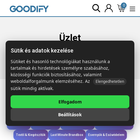
0
Üzlet
Sütik és adatok kezelése
Főoldal
Termékek
Étkezés & Ivás
AROM Fém bögre
karabiner fül 300 ml
Sütiket és hasonló technológiákat használunk a
tartalmak és hirdetések személyre szabásához,
közösségi funkciók biztosításához, valamint
weboldalforgalmunk elemzéséhez. Az
Elengedhetetlen
sütik mindig aktívak.
Elfogadom
Iroda & Írás
Táskák & Utazás
Étkezés & Ivás
Szóróajándék & Szerszám
Beállítások
Technológia & Kiegészítők
Wellness & Ápolás
Sport & Szabadidő
Újdonságok
Karácsony & Tél
Gyerekek & játékok
Ruházat & Kiegészítők
Textil & Kiegészítők
Last Minute Brandbox
Esernyők & Esővédelem