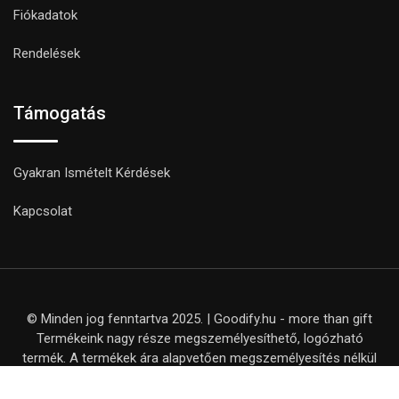
Fiókadatok
Rendelések
Támogatás
Gyakran Ismételt Kérdések
Kapcsolat
© Minden jog fenntartva 2025. | Goodify.hu - more than gift
Termékeink nagy része megszemélyesíthető, logózható
termék. A termékek ára alapvetően megszemélyesítés nélkül
értendő, kivéve, ha ezt külön nem jelezzük a termék adatlapján.