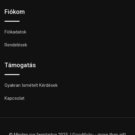
Fiókom
Fiókadatok
Rendelések
Támogatás
Gyakran Ismételt Kérdések
Kapcsolat
© Minden jog fenntartva 2025. | Goodify.hu - more than gift