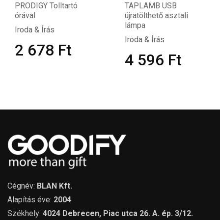
PRODIGY Tolltartó
TAPLAMB USB
órával
újratölthető asztali
lámpa
Iroda & Írás
Iroda & Írás
2 678
Ft
4 596
Ft
Cégnév:
BLAN Kft.
Alapítás éve:
2004
Székhely:
4024 Debrecen, Piac utca 26. A. ép. 3/12.