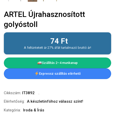
ARTEL Újrahasznosított
golyóstoll
74
Ft
A feltüntetett ár 27% áfát tartalmazó bruttó ár!
Szállítás 2–4 munkanap
Expressz szállítás elérhető
Cikkszám:
IT3892
Elérhetőség:
A készletinfóhoz válassz színt!
Kategória:
Iroda & Írás