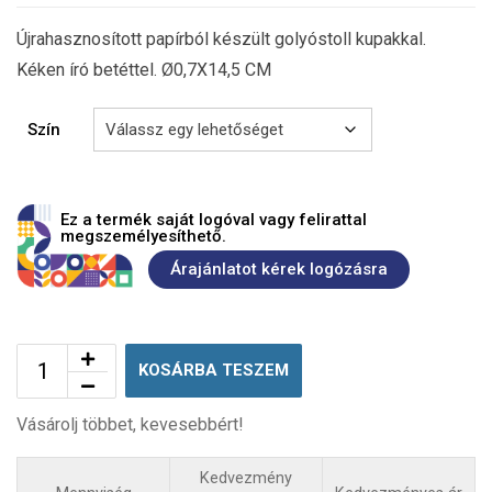
Újrahasznosított papírból készült golyóstoll kupakkal.
Kéken író betéttel. Ø0,7X14,5 CM
Szín
Ez a termék saját logóval vagy felirattal
megszemélyesíthető.
Árajánlatot kérek logózásra
KOSÁRBA TESZEM
Vásárolj többet, kevesebbért!
Kedvezmény