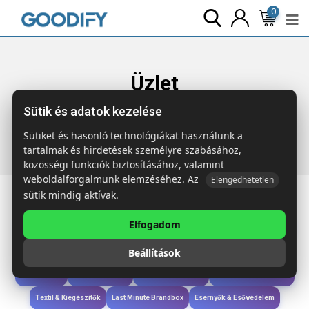
0
Üzlet
Sütik és adatok kezelése
Főoldal
Termékek
Iroda & Írás
ARTEL Újrahasznosított
golyóstoll
Sütiket és hasonló technológiákat használunk a
tartalmak és hirdetések személyre szabásához,
közösségi funkciók biztosításához, valamint
weboldalforgalmunk elemzéséhez. Az
Elengedhetetlen
sütik mindig aktívak.
Elfogadom
Iroda & Írás
Táskák & Utazás
Étkezés & Ivás
Szóróajándék & Szerszám
Beállítások
Technológia & Kiegészítők
Wellness & Ápolás
Sport & Szabadidő
Újdonságok
Karácsony & Tél
Gyerekek & játékok
Ruházat & Kiegészítők
Textil & Kiegészítők
Last Minute Brandbox
Esernyők & Esővédelem