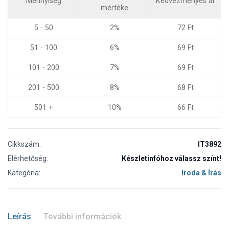
Mennyiség
Kedvezményes ár
mértéke
5 - 50
2%
72
Ft
51 - 100
6%
69
Ft
101 - 200
7%
69
Ft
201 - 500
8%
68
Ft
501 +
10%
66
Ft
Cikkszám:
IT3892
Elérhetőség:
Készletinfóhoz válassz színt!
Kategória:
Iroda & Írás
Leírás
További információk