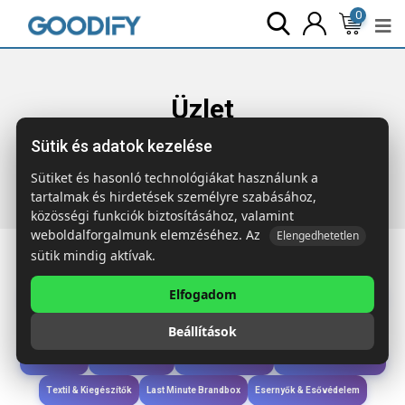
0
Üzlet
Sütik és adatok kezelése
Főoldal
Termékek
Szóróajándék & Szerszám
BADGY
Átlátszó tok 10cmx8cm
Sütiket és hasonló technológiákat használunk a
tartalmak és hirdetések személyre szabásához,
közösségi funkciók biztosításához, valamint
weboldalforgalmunk elemzéséhez. Az
Elengedhetetlen
sütik mindig aktívak.
Elfogadom
Iroda & Írás
Táskák & Utazás
Étkezés & Ivás
Szóróajándék & Szerszám
Beállítások
Technológia & Kiegészítők
Wellness & Ápolás
Sport & Szabadidő
Újdonságok
Karácsony & Tél
Gyerekek & játékok
Ruházat & Kiegészítők
Textil & Kiegészítők
Last Minute Brandbox
Esernyők & Esővédelem