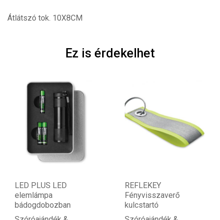
Átlátszó tok. 10X8CM
Ez is érdekelhet
LED PLUS LED
REFLEKEY
elemlámpa
Fényvisszaverő
bádogdobozban
kulcstartó
Szóróajándék &
Szóróajándék &