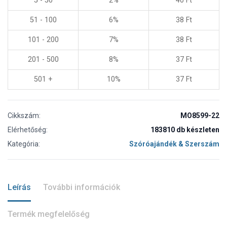
5 - 50
2%
40
Ft
51 - 100
6%
38
Ft
101 - 200
7%
38
Ft
201 - 500
8%
37
Ft
501 +
10%
37
Ft
Cikkszám:
MO8599-22
Elérhetőség:
183810 db készleten
Kategória:
Szóróajándék & Szerszám
Leírás
További információk
Termék megfelelőség