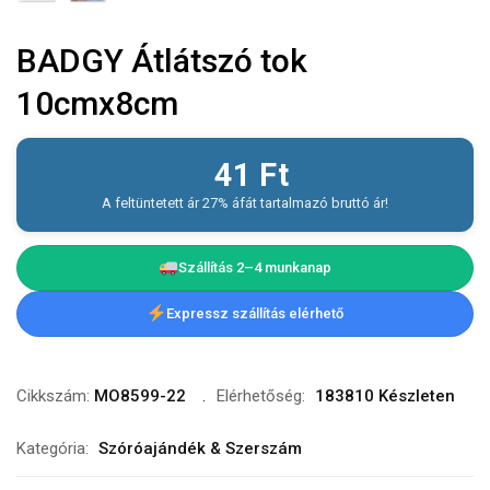
BADGY Átlátszó tok
10cmx8cm
41
Ft
A feltüntetett ár 27% áfát tartalmazó bruttó ár!
Szállítás 2–4 munkanap
Expressz szállítás elérhető
Cikkszám:
MO8599-22
Elérhetőség:
183810 Készleten
Kategória:
Szóróajándék & Szerszám