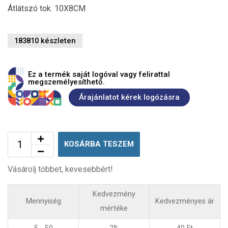
Átlátszó tok. 10X8CM
183810 készleten
Ez a termék saját logóval vagy felirattal
megszemélyesíthető.
Árajánlatot kérek logózásra
KOSÁRBA TESZEM
Vásárolj többet, kevesebbért!
Kedvezmény
Mennyiség
Kedvezményes ár
mértéke