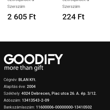
Szerszám
Szerszám
2 605
Ft
224
Ft
Cégnév:
BLAN Kft.
Alapítás éve:
2004
Székhely:
4024 Debrecen, Piac utca 26. A. ép. 3/12.
Adószám:
13413543-2-09
Bankszámlaszám:
11600006-00000000-13410502