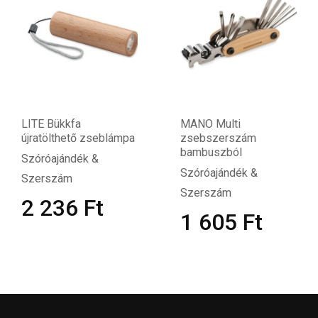
LITE Bükkfa
MANO Multi
újratölthető zseblámpa
zsebszerszám
bambuszból
Szóróajándék &
Szóróajándék &
Szerszám
Szerszám
2 236
Ft
1 605
Ft