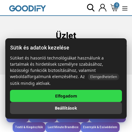
0
Üzlet
Sütik és adatok kezelése
Főoldal
Termékek
Szóróajándék & Szerszám
BARTLETT
15 részes szerszámkészlet
Sütiket és hasonló technológiákat használunk a
tartalmak és hirdetések személyre szabásához,
közösségi funkciók biztosításához, valamint
weboldalforgalmunk elemzéséhez. Az
Elengedhetetlen
sütik mindig aktívak.
Elfogadom
Iroda & Írás
Táskák & Utazás
Étkezés & Ivás
Szóróajándék & Szerszám
Beállítások
Technológia & Kiegészítők
Wellness & Ápolás
Sport & Szabadidő
Újdonságok
Karácsony & Tél
Gyerekek & játékok
Ruházat & Kiegészítők
Textil & Kiegészítők
Last Minute Brandbox
Esernyők & Esővédelem