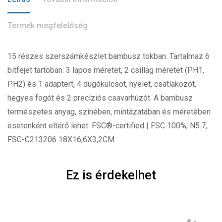
Termék megfelelőség
15 részes szerszámkészlet bambusz tokban. Tartalmaz 6
bitfejet tartóban: 3 lapos méretet, 2 csillag méretet (PH1,
PH2) és 1 adaptert, 4 dugókulcsot, nyelet, csatlakozót,
hegyes fogót és 2 precíziós csavarhúzót. A bambusz
természetes anyag, színében, mintázatában és méretében
esetenként eltérő lehet. FSC®-certified | FSC 100%, N5.7,
FSC-C213206 18X16,6X3,2CM
Ez is érdekelhet