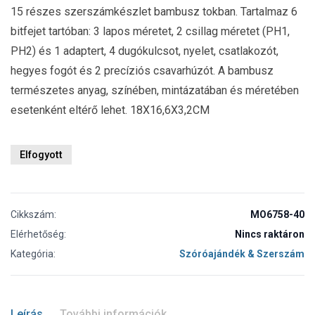
15 részes szerszámkészlet bambusz tokban. Tartalmaz 6
bitfejet tartóban: 3 lapos méretet, 2 csillag méretet (PH1,
PH2) és 1 adaptert, 4 dugókulcsot, nyelet, csatlakozót,
hegyes fogót és 2 precíziós csavarhúzót. A bambusz
természetes anyag, színében, mintázatában és méretében
esetenként eltérő lehet. 18X16,6X3,2CM
Elfogyott
Cikkszám:
MO6758-40
Elérhetőség:
Nincs raktáron
Kategória:
Szóróajándék & Szerszám
Leírás
További információk