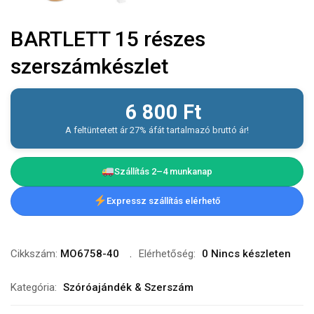
BARTLETT 15 részes
szerszámkészlet
6 800
Ft
A feltüntetett ár 27% áfát tartalmazó bruttó ár!
Szállítás 2–4 munkanap
Expressz szállítás elérhető
Cikkszám:
MO6758-40
Elérhetőség:
0 Nincs készleten
Kategória:
Szóróajándék & Szerszám