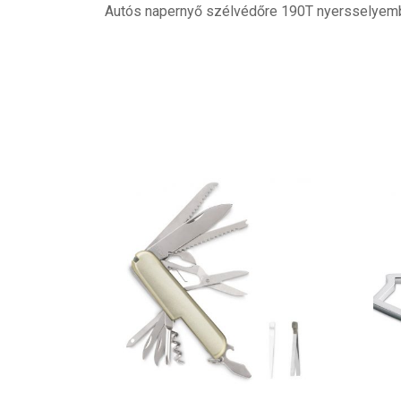
Autós napernyő szélvédőre 190T nyersselyembő