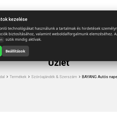
ap
Termékek
Emblémázás és szállítás
Tech = Kedvező á
atok kezelése
sonló technológiákat használunk a tartalmak és hirdetések személy
kciók biztosításához, valamint weboldalforgalmunk elemzéséhez. A
sütik mindig aktívak.
en
Beállítások
Üzlet
dal
Termékek
Szóróajándék & Szerszám
BAYANG Autós nape