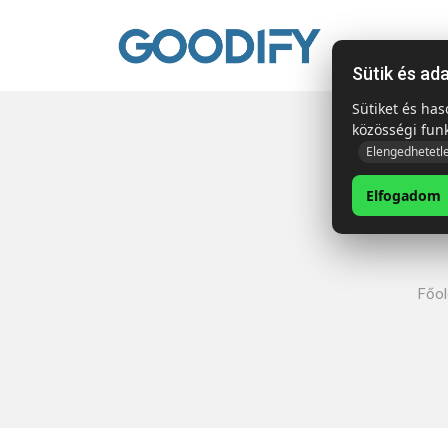
Kezdől
Sütik és ad
Sütiket és ha
közösségi fun
Elengedhetetl
Elfogadom
Főol