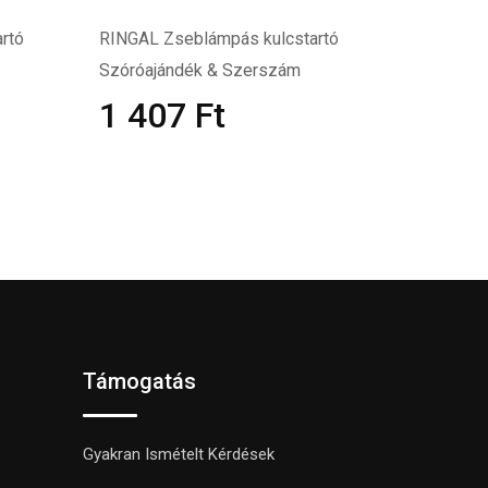
rtó
RINGAL Zseblámpás kulcstartó
Szóróajándék & Szerszám
1 407
Ft
Támogatás
Gyakran Ismételt Kérdések