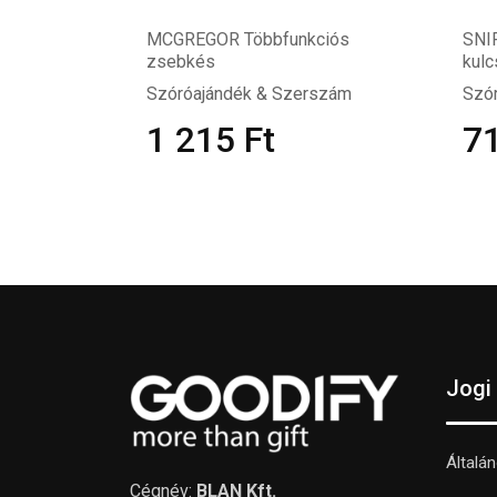
MCGREGOR Többfunkciós
SNI
zsebkés
kulc
Szóróajándék & Szerszám
Szó
1 215
Ft
7
Jogi
Általá
Cégnév:
BLAN Kft.