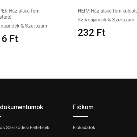
PER Ház alakú fém
HEIM Ház alakú fém kulcsta
startó
Szóróajándék & Szerszám
róajándék & Szerszám
232
Ft
16
Ft
 dokumentumok
Fiókom
nos Szerződési Feltételek
Fiókadatok