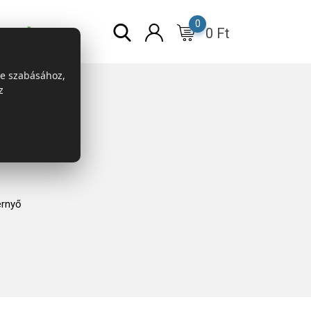
0
0
Ft
r
ESG
re szabásához,
z
rnyő