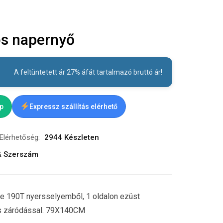
s napernyő
A feltüntetett ár 27% áfát tartalmazó bruttó ár!
ap
Expressz szállítás elérhető
Elérhetőség:
2944 Készleten
& Szerszám
e 190T nyersselyemből, 1 oldalon ezüst
 és záródással. 79X140CM