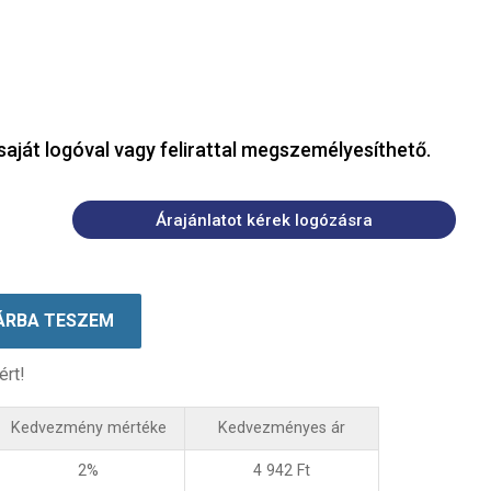
saját logóval vagy felirattal megszemélyesíthető.
Árajánlatot kérek logózásra
ÁRBA TESZEM
ért!
Kedvezmény mértéke
Kedvezményes ár
2%
4 942
Ft