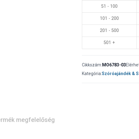
51 - 100
101 - 200
201 - 500
501 +
Cikkszám:
MO6783-03
Elérhe
Kategória:
Szóróajándék & 
rmék megfelelőség