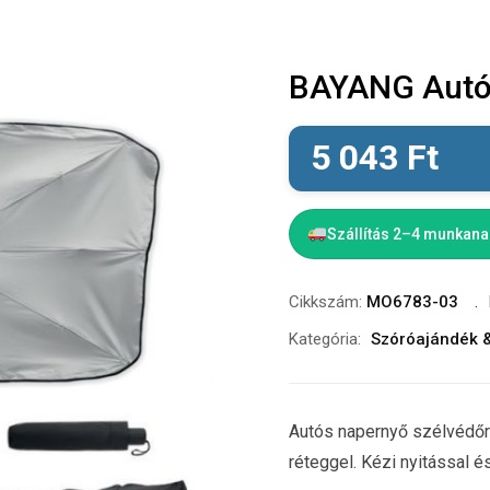
BAYANG Autó
5 043
Ft
Szállítás 2–4 munkan
Cikkszám:
MO6783-03
Kategória:
Szóróajándék 
Autós napernyő szélvédőr
réteggel. Kézi nyitással