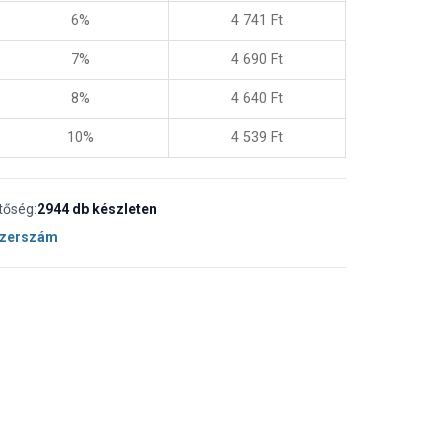
6%
4 741
Ft
7%
4 690
Ft
8%
4 640
Ft
10%
4 539
Ft
tőség:
2944 db készleten
Szerszám