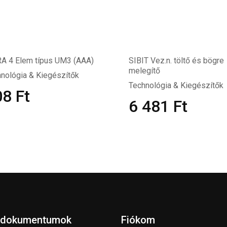
A 4 Elem típus UM3 (AAA)
SIBIT Vez.n. töltő és bögre
melegítő
nológia & Kiegészítők
Technológia & Kiegészítők
08
Ft
6 481
Ft
 dokumentumok
Fiókom