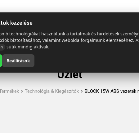
ap
Termékek
Emblémázás és szállítás
Tech = Kedvező á
atok kezelése
sonló technológiákat használunk a tartalmak és hirdetések személy
kciók biztosításához, valamint weboldalforgalmunk elemzéséhez. A
sütik mindig aktívak.
en
Beállítások
Üzlet
Termékek
Technológia & Kiegészítők
BLOCK 15W ABS vezeték nél