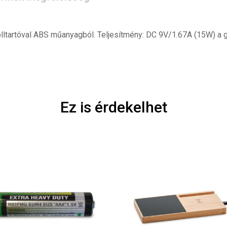
olltartóval ABS műanyagból. Teljesítmény: DC 9V/1.67A (15W) a 
Ez is érdekelhet