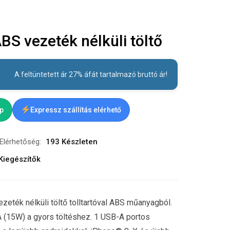
S vezeték nélküli töltő
A feltüntetett ár 27% áfát tartalmazó bruttó ár!
ap
Expressz szállítás elérhető
Elérhetőség:
193 Készleten
Kiegészítők
eték nélküli töltő tolltartóval ABS műanyagból.
 (15W) a gyors töltéshez. 1 USB-A portos