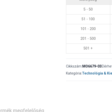
5 - 50
51 - 100
101 - 200
201 - 500
501 +
Cikkszám:
MO6679-03
Elérhe
Kategória:
Technológia & Ki
rmék megfelelőség