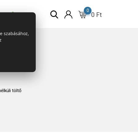
0
0
Ft
r
ESG
re szabásához,
z
küli töltő