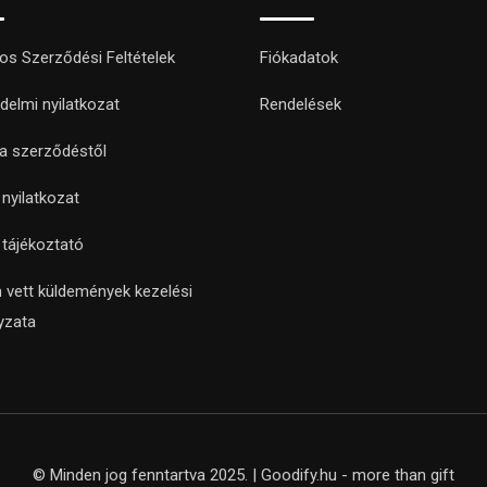
nos Szerződési Feltételek
Fiókadatok
delmi nyilatkozat
Rendelések
 a szerződéstől
i nyilatkozat
i tájékoztató
 vett küldemények kezelési
yzata
© Minden jog fenntartva 2025. | Goodify.hu - more than gift