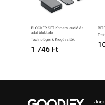
BLOCKER SET Kamera, audió és
BITR
adat blokkoló
Tech
Technológia & Kiegészítők
1
1 746
Ft
Jogi