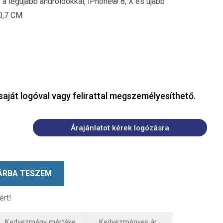
 a legújabb androidokkal, iPhone® 8, X és újabb
0,7 CM
saját logóval vagy felirattal megszemélyesíthető.
Árajánlatot kérek logózásra
ÁRBA TESZEM
ért!
Kedvezmény mértéke
Kedvezményes ár