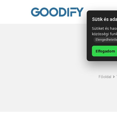
Kezdől
Sütik és ad
Sütiket és ha
közösségi fun
Elengedhetetl
Elfogadom
Főoldal