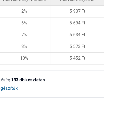
2%
5 937
Ft
6%
5 694
Ft
7%
5 634
Ft
8%
5 573
Ft
10%
5 452
Ft
tőség:
193 db készleten
egészítők