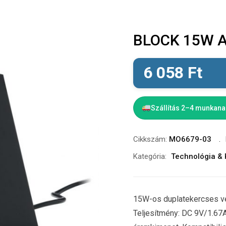
BLOCK 15W AB
6 058
Ft
Szállítás 2–4 munkan
Cikkszám:
MO6679-03
Kategória:
Technológia & 
15W-os duplatekercses vez
Teljesítmény: DC 9V/1.67A