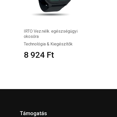
IRTO Vez.nélk. egészségügyi
okosóra
Technológia & Kiegészítők
8 924
Ft
Támogatás