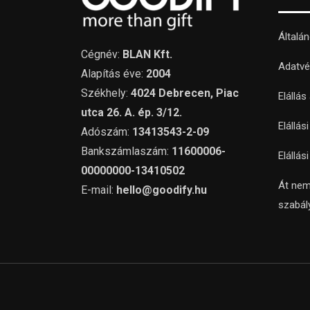
Általá
Cégnév:
BLAN Kft.
Adatvé
Alapítás éve:
2004
Székhely:
4024 Debrecen, Piac
Elállás
utca 26. A. ép. 3/12.
Elállás
Adószám:
13413543-2-09
Bankszámlaszám:
11600006-
Elállás
00000000-13410502
Át nem
E-mail:
hello@goodify.hu
szabál