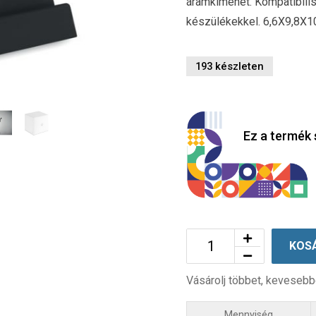
áramkimenet. Kompatibilis
készülékekkel. 6,6X9,8X1
193 készleten
Ez a termék 
KOS
Vásárolj többet, kevesebb
Mennyiség