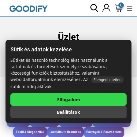
0
Üzlet
Sütik és adatok kezelése
Főoldal
Termékek
Technológia & Kiegészítők
BLUE 4 az
1-ben C típusú töltőkábel
Sütiket és hasonló technológiákat használunk a
tartalmak és hirdetések személyre szabásához,
közösségi funkciók biztosításához, valamint
weboldalforgalmunk elemzéséhez. Az
Elengedhetetlen
sütik mindig aktívak.
Elfogadom
Iroda & Írás
Táskák & Utazás
Étkezés & Ivás
Szóróajándék & Szerszám
Beállítások
Technológia & Kiegészítők
Wellness & Ápolás
Sport & Szabadidő
Újdonságok
Karácsony & Tél
Gyerekek & játékok
Ruházat & Kiegészítők
Textil & Kiegészítők
Last Minute Brandbox
Esernyők & Esővédelem