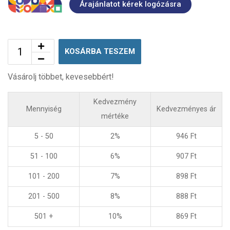
Árajánlatot kérek logózásra
KOSÁRBA TESZEM
Vásárolj többet, kevesebbért!
Kedvezmény
Mennyiség
Kedvezményes ár
mértéke
5 - 50
2%
946
Ft
51 - 100
6%
907
Ft
101 - 200
7%
898
Ft
201 - 500
8%
888
Ft
501 +
10%
869
Ft