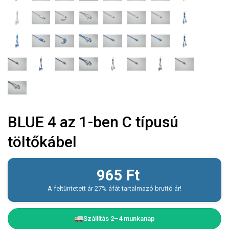
BLUE 4 az 1-ben C típusú
töltőkábel
965
Ft
A feltüntetett ár 27% áfát tartalmazó bruttó ár!
Szállítás 2–4 munkanap