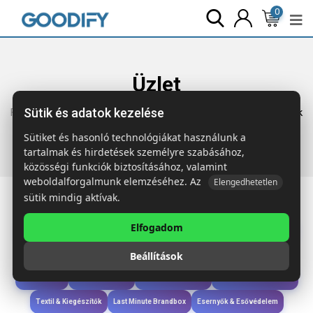
0
Üzlet
Sütik és adatok kezelése
Főoldal
Termékek
Étkezés & Ivás
BOALI Duplafalú palack
700 ml
Sütiket és hasonló technológiákat használunk a
tartalmak és hirdetések személyre szabásához,
közösségi funkciók biztosításához, valamint
weboldalforgalmunk elemzéséhez. Az
Elengedhetetlen
sütik mindig aktívak.
Elfogadom
Iroda & Írás
Táskák & Utazás
Étkezés & Ivás
Szóróajándék & Szerszám
Beállítások
Technológia & Kiegészítők
Wellness & Ápolás
Sport & Szabadidő
Újdonságok
Karácsony & Tél
Gyerekek & játékok
Ruházat & Kiegészítők
Textil & Kiegészítők
Last Minute Brandbox
Esernyők & Esővédelem