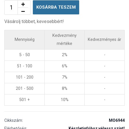
KOSÁRBA TESZEM
Vásárolj többet, kevesebbért!
Kedvezmény
Mennyiség
Kedvezményes ár
mértéke
5 - 50
2%
-
51 - 100
6%
-
101 - 200
7%
-
201 - 500
8%
-
501 +
10%
-
Cikkszám:
MO6944
Elérhetőség:
Készletinfóhoz válassz színt!