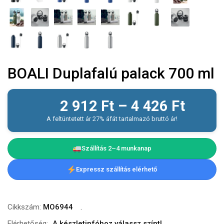
BOALI Duplafalú palack 700 ml
2 912
Ft
–
4 426
Ft
A feltüntetett ár 27% áfát tartalmazó bruttó ár!
Szállítás 2–4 munkanap
Expressz szállítás elérhető
Cikkszám:
MO6944
Elérhetőség:
A készletinfóhoz válassz színt!