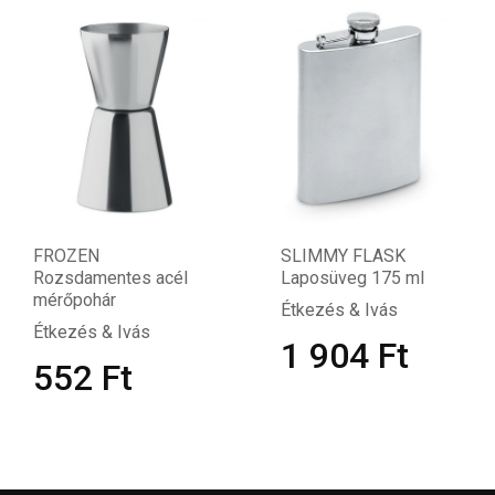
FROZEN
SLIMMY FLASK
Rozsdamentes acél
Laposüveg 175 ml
mérőpohár
Étkezés & Ivás
Étkezés & Ivás
1 904
Ft
552
Ft