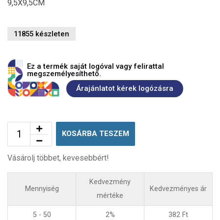
9,5X9,5CM
11855 készleten
Ez a termék saját logóval vagy felirattal
megszemélyesíthető.
Árajánlatot kérek logózásra
KOSÁRBA TESZEM
Vásárolj többet, kevesebbért!
Kedvezmény
Mennyiség
Kedvezményes ár
mértéke
5 - 50
2%
382
Ft