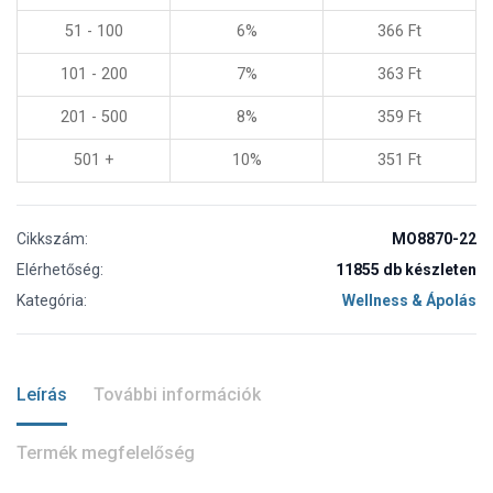
51 - 100
6%
366
Ft
101 - 200
7%
363
Ft
201 - 500
8%
359
Ft
501 +
10%
351
Ft
Cikkszám:
MO8870-22
Elérhetőség:
11855 db készleten
Kategória:
Wellness & Ápolás
Leírás
További információk
Termék megfelelőség