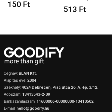
150
Ft
513
Ft
Cégnév:
BLAN Kft.
Alapítás éve:
2004
Székhely:
4024 Debrecen, Piac utca 26. A. ép. 3/12.
Adószám:
13413543-2-09
Bankszámlaszám:
11600006-00000000-13410502
E-mail:
hello@goodify.hu