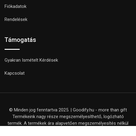
Fiókadatok
Rendelések
Támogatás
Gyakran Ismételt Kérdések
Kapcsolat
© Minden jog fenntartva 2025. | Goodify.hu - more than gift
Termékeink nagy része megszemélyesíthető, logózható
termék. A termékek ára alapvetően megszemélyesítés nélkül
értendő, kivéve, ha ezt külön nem jelezzük a termék adatlapján.