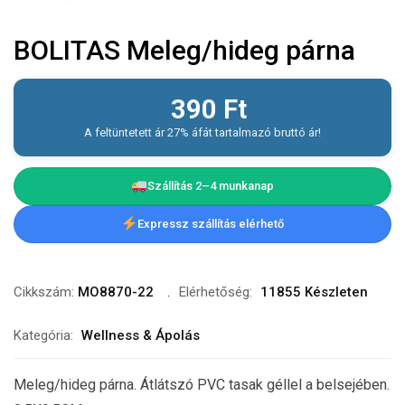
BOLITAS Meleg/hideg párna
390
Ft
A feltüntetett ár 27% áfát tartalmazó bruttó ár!
Szállítás 2–4 munkanap
Expressz szállítás elérhető
Cikkszám:
MO8870-22
Elérhetőség:
11855 Készleten
Kategória:
Wellness & Ápolás
Meleg/hideg párna. Átlátszó PVC tasak géllel a belsejében.