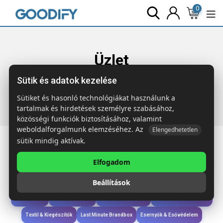
0
Üzlet
Sütik és adatok kezelése
Főoldal
Termékek
Wellness & Ápolás
BOLITAS
Meleg/hideg párna
Sütiket és hasonló technológiákat használunk a
tartalmak és hirdetések személyre szabásához,
közösségi funkciók biztosításához, valamint
weboldalforgalmunk elemzéséhez. Az
Elengedhetetlen
sütik mindig aktívak.
Elfogadom
Iroda & Írás
Táskák & Utazás
Étkezés & Ivás
Szóróajándék & Szerszám
Beállítások
Technológia & Kiegészítők
Wellness & Ápolás
Sport & Szabadidő
Újdonságok
Karácsony & Tél
Gyerekek & játékok
Ruházat & Kiegészítők
Textil & Kiegészítők
Last Minute Brandbox
Esernyők & Esővédelem