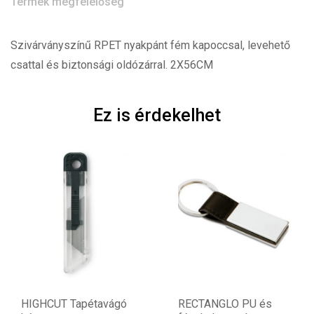
Termék megfelelőség
Szivárványszínű RPET nyakpánt fém kapoccsal, levehető
csattal és biztonsági oldózárral. 2X56CM
Ez is érdekelhet
HIGHCUT Tapétavágó
RECTANGLO PU és