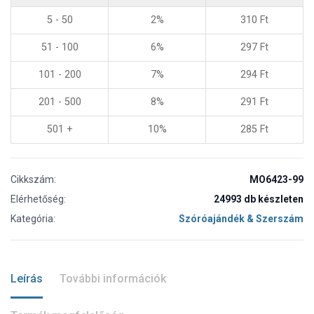
5 - 50
2%
310
Ft
51 - 100
6%
297
Ft
101 - 200
7%
294
Ft
201 - 500
8%
291
Ft
501 +
10%
285
Ft
Cikkszám:
MO6423-99
Elérhetőség:
24993 db készleten
Kategória:
Szóróajándék & Szerszám
Leírás
További információk