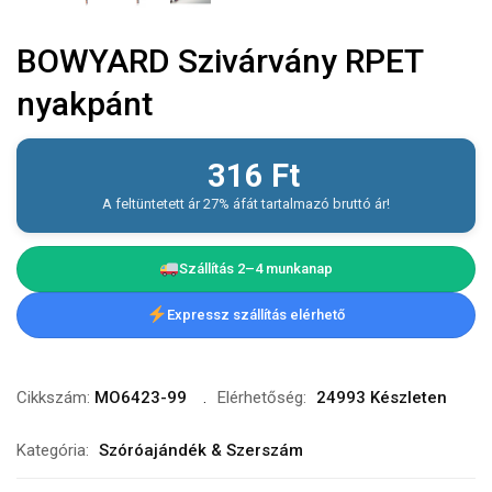
BOWYARD Szivárvány RPET
nyakpánt
316
Ft
A feltüntetett ár 27% áfát tartalmazó bruttó ár!
Szállítás 2–4 munkanap
Expressz szállítás elérhető
Cikkszám:
MO6423-99
Elérhetőség:
24993 Készleten
Kategória:
Szóróajándék & Szerszám