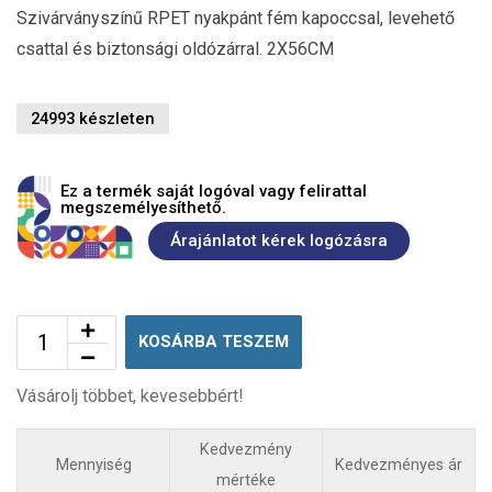
Szivárványszínű RPET nyakpánt fém kapoccsal, levehető
csattal és biztonsági oldózárral. 2X56CM
24993 készleten
Ez a termék saját logóval vagy felirattal
megszemélyesíthető.
Árajánlatot kérek logózásra
KOSÁRBA TESZEM
Vásárolj többet, kevesebbért!
Kedvezmény
Mennyiség
Kedvezményes ár
mértéke