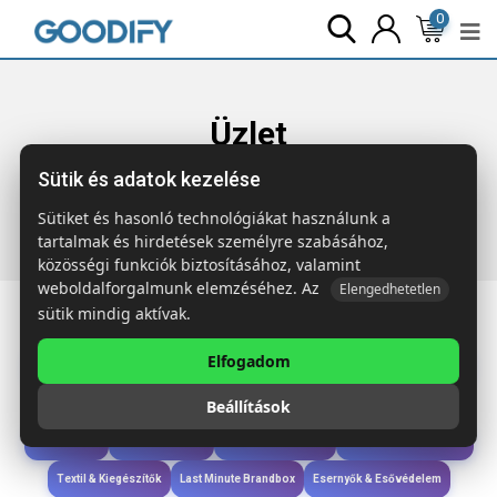
0
Üzlet
Sütik és adatok kezelése
Főoldal
Termékek
Szóróajándék & Szerszám
BOWYARD
Szivárvány RPET nyakpánt
Sütiket és hasonló technológiákat használunk a
tartalmak és hirdetések személyre szabásához,
közösségi funkciók biztosításához, valamint
weboldalforgalmunk elemzéséhez. Az
Elengedhetetlen
sütik mindig aktívak.
Elfogadom
Iroda & Írás
Táskák & Utazás
Étkezés & Ivás
Szóróajándék & Szerszám
Beállítások
Technológia & Kiegészítők
Wellness & Ápolás
Sport & Szabadidő
Újdonságok
Karácsony & Tél
Gyerekek & játékok
Ruházat & Kiegészítők
Textil & Kiegészítők
Last Minute Brandbox
Esernyők & Esővédelem