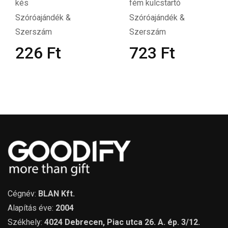
kés
fém kulcstartó
Szóróajándék &
Szóróajándék &
Szerszám
Szerszám
226
Ft
723
Ft
Cégnév:
BLAN Kft.
Alapítás éve:
2004
Székhely:
4024 Debrecen, Piac utca 26. A. ép. 3/12.