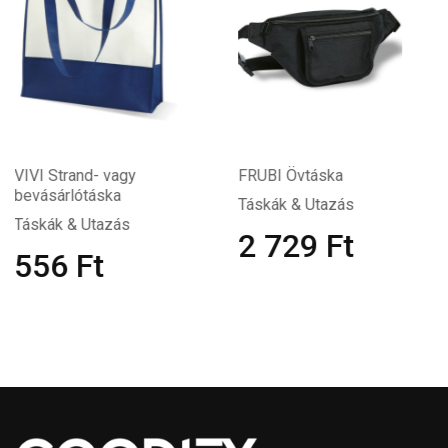
FRUBI Övtáska
BAPAL 600D
poliészter hátizsák
Táskák & Utazás
Táskák & Utazás
2 729
Ft
1 883
Ft