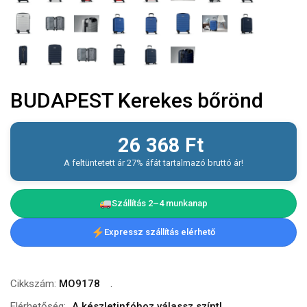
BUDAPEST Kerekes bőrönd
26 368
Ft
A feltüntetett ár 27% áfát tartalmazó bruttó ár!
Szállítás 2–4 munkanap
Expressz szállítás elérhető
Cikkszám:
MO9178
Elérhetőség:
A készletinfóhoz válassz színt!