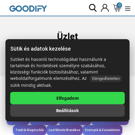
0
Üzlet
Sütik és adatok kezelése
Főoldal
Termékek
Táskák & Utazás
BUDAPEST Kerekes
bőrönd
Sütiket és hasonló technológiákat használunk a
tartalmak és hirdetések személyre szabásához,
közösségi funkciók biztosításához, valamint
weboldalforgalmunk elemzéséhez. Az
Elengedhetetlen
sütik mindig aktívak.
Elfogadom
Iroda & Írás
Táskák & Utazás
Étkezés & Ivás
Szóróajándék & Szerszám
Beállítások
Technológia & Kiegészítők
Wellness & Ápolás
Sport & Szabadidő
Újdonságok
Karácsony & Tél
Gyerekek & játékok
Ruházat & Kiegészítők
Textil & Kiegészítők
Last Minute Brandbox
Esernyők & Esővédelem