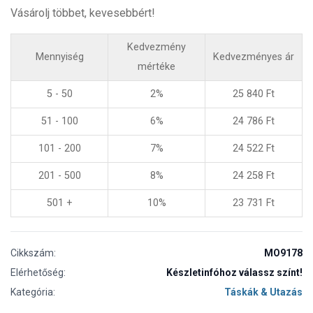
Vásárolj többet, kevesebbért!
Kedvezmény
Mennyiség
Kedvezményes ár
mértéke
5 - 50
2%
25 840
Ft
51 - 100
6%
24 786
Ft
101 - 200
7%
24 522
Ft
201 - 500
8%
24 258
Ft
501 +
10%
23 731
Ft
Cikkszám:
MO9178
Elérhetőség:
Készletinfóhoz válassz színt!
Kategória:
Táskák & Utazás