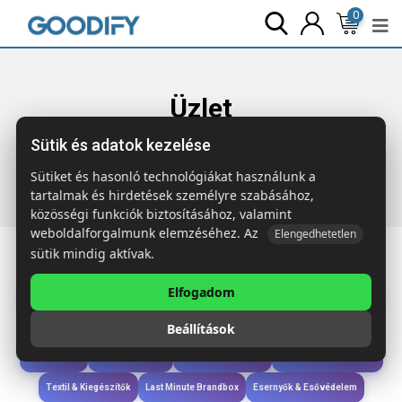
0
Üzlet
Sütik és adatok kezelése
Főoldal
Termékek
Wellness & Ápolás
CAP CODE Polár
takaró, 240 g
Sütiket és hasonló technológiákat használunk a
tartalmak és hirdetések személyre szabásához,
közösségi funkciók biztosításához, valamint
weboldalforgalmunk elemzéséhez. Az
Elengedhetetlen
sütik mindig aktívak.
Elfogadom
Iroda & Írás
Táskák & Utazás
Étkezés & Ivás
Szóróajándék & Szerszám
Beállítások
Technológia & Kiegészítők
Wellness & Ápolás
Sport & Szabadidő
Újdonságok
Karácsony & Tél
Gyerekek & játékok
Ruházat & Kiegészítők
Textil & Kiegészítők
Last Minute Brandbox
Esernyők & Esővédelem