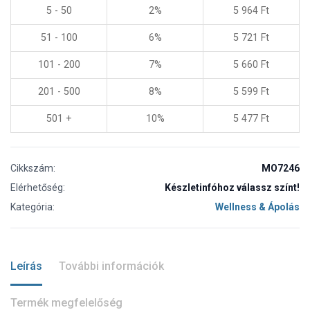
5 - 50
2%
5 964
Ft
51 - 100
6%
5 721
Ft
101 - 200
7%
5 660
Ft
201 - 500
8%
5 599
Ft
501 +
10%
5 477
Ft
Cikkszám:
MO7246
Elérhetőség:
Készletinfóhoz válassz színt!
Kategória:
Wellness & Ápolás
Leírás
További információk
Termék megfelelőség