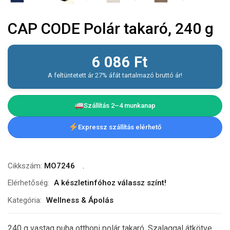
CAP CODE Polár takaró, 240 g
6 086
Ft
A feltüntetett ár 27% áfát tartalmazó bruttó ár!
Szállítás 2–4 munkanap
Expressz szállítás elérhető
Cikkszám:
MO7246
Elérhetőség:
A készletinfóhoz válassz színt!
Kategória:
Wellness & Ápolás
240 g vastag puha otthoni polár takaró. Szalaggal átkötve,