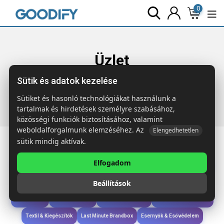
0
Üzlet
Sütik és adatok kezelése
Főoldal
Termékek
Ruházat & Kiegészítők
CAPNIT
Uniszex sapka RPET poliészter
Sütiket és hasonló technológiákat használunk a
tartalmak és hirdetések személyre szabásához,
közösségi funkciók biztosításához, valamint
weboldalforgalmunk elemzéséhez. Az
Elengedhetetlen
sütik mindig aktívak.
Elfogadom
Iroda & Írás
Táskák & Utazás
Étkezés & Ivás
Szóróajándék & Szerszám
Beállítások
Technológia & Kiegészítők
Wellness & Ápolás
Sport & Szabadidő
Újdonságok
Karácsony & Tél
Gyerekek & játékok
Ruházat & Kiegészítők
Textil & Kiegészítők
Last Minute Brandbox
Esernyők & Esővédelem