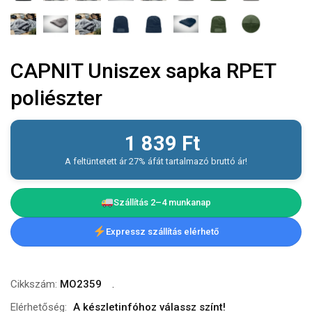
CAPNIT Uniszex sapka RPET
poliészter
1 839
Ft
A feltüntetett ár 27% áfát tartalmazó bruttó ár!
Szállítás 2–4 munkanap
Expressz szállítás elérhető
Cikkszám:
MO2359
Elérhetőség:
A készletinfóhoz válassz színt!