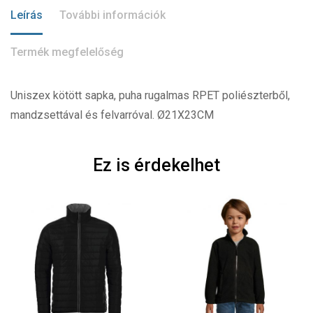
Leírás
További információk
Termék megfelelőség
Uniszex kötött sapka, puha rugalmas RPET poliészterből,
mandzsettával és felvarróval. Ø21X23CM
Ez is érdekelhet