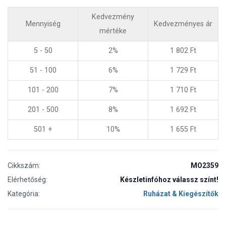
Kedvezmény
Mennyiség
Kedvezményes ár
mértéke
5 - 50
2%
1 802
Ft
51 - 100
6%
1 729
Ft
101 - 200
7%
1 710
Ft
201 - 500
8%
1 692
Ft
501 +
10%
1 655
Ft
Cikkszám:
MO2359
Elérhetőség:
Készletinfóhoz válassz színt!
Kategória:
Ruházat & Kiegészítők