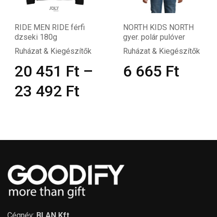
RIDE MEN RIDE férfi
NORTH KIDS NORTH
dzseki 180g
gyer. polár pulóver
Ruházat & Kiegészítők
Ruházat & Kiegészítők
20 451
Ft
–
6 665
Ft
23 492
Ft
Cégnév:
BLAN Kft.