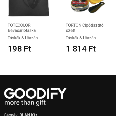
TOTECOLOR
TORTON Cipőtisztító
Bevásárlótáska
szett
Táskák & Utazás
Táskák & Utazás
198
Ft
1 814
Ft
Cégnév:
BLAN Kft.