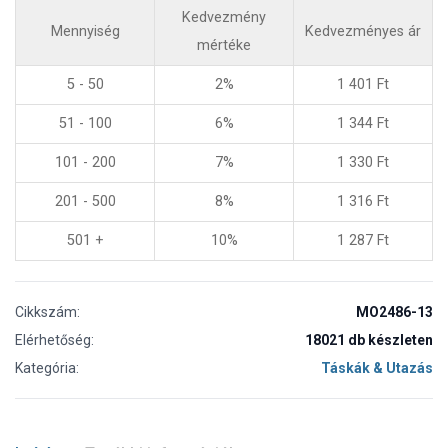
Kedvezmény
Mennyiség
Kedvezményes ár
mértéke
5 - 50
2%
1 401
Ft
51 - 100
6%
1 344
Ft
101 - 200
7%
1 330
Ft
201 - 500
8%
1 316
Ft
501 +
10%
1 287
Ft
Cikkszám:
MO2486-13
Elérhetőség:
18021 db készleten
Kategória:
Táskák & Utazás