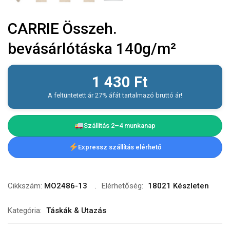
CARRIE Összeh.
bevásárlótáska 140g/m²
1 430
Ft
A feltüntetett ár 27% áfát tartalmazó bruttó ár!
Szállítás 2–4 munkanap
Expressz szállítás elérhető
Cikkszám:
MO2486-13
Elérhetőség:
18021 Készleten
Kategória:
Táskák & Utazás