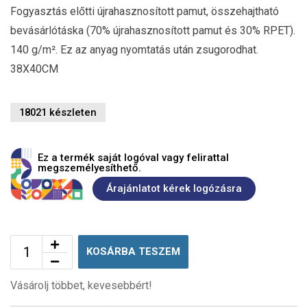
Fogyasztás előtti újrahasznosított pamut, összehajtható
bevásárlótáska (70% újrahasznosított pamut és 30% RPET).
140 g/m². Ez az anyag nyomtatás után zsugorodhat.
38X40CM
18021 készleten
Ez a termék saját logóval vagy felirattal
megszemélyesíthető.
Árajánlatot kérek logózásra
KOSÁRBA TESZEM
Vásárolj többet, kevesebbért!