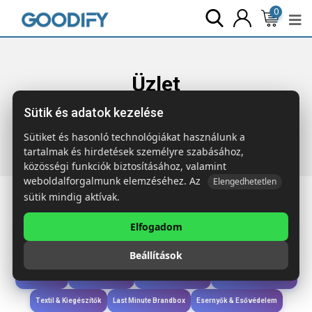
0
Üzlet
Sütik és adatok kezelése
Főoldal
Termékek
Táskák & Utazás
CARRIE Összeh.
bevásárlótáska 140g/m²
Sütiket és hasonló technológiákat használunk a
tartalmak és hirdetések személyre szabásához,
közösségi funkciók biztosításához, valamint
weboldalforgalmunk elemzéséhez. Az
Elengedhetetlen
sütik mindig aktívak.
Elfogadom
Iroda & Írás
Táskák & Utazás
Étkezés & Ivás
Szóróajándék & Szerszám
Beállítások
Technológia & Kiegészítők
Wellness & Ápolás
Sport & Szabadidő
Újdonságok
Karácsony & Tél
Gyerekek & játékok
Ruházat & Kiegészítők
Textil & Kiegészítők
Last Minute Brandbox
Esernyők & Esővédelem