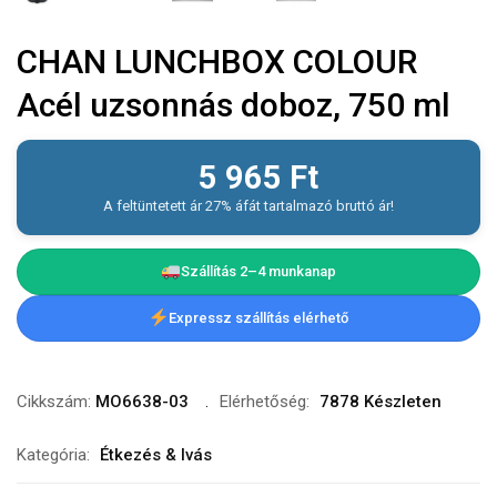
CHAN LUNCHBOX COLOUR
Acél uzsonnás doboz, 750 ml
5 965
Ft
A feltüntetett ár 27% áfát tartalmazó bruttó ár!
Szállítás 2–4 munkanap
Expressz szállítás elérhető
Cikkszám:
MO6638-03
Elérhetőség:
7878 Készleten
Kategória:
Étkezés & Ivás