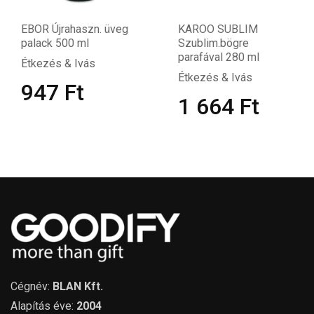
EBOR Újrahaszn. üveg
KAROO SUBLIM
palack 500 ml
Szublim.bögre
parafával 280 ml
Étkezés & Ivás
Étkezés & Ivás
947
Ft
1 664
Ft
Cégnév:
BLAN Kft.
Alapítás éve:
2004