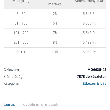
Mennyiség
Kedvezményes ár
mértéke
5 - 50
2%
5 846
Ft
51 - 100
6%
5 607
Ft
101 - 200
7%
5 548
Ft
201 - 500
8%
5 488
Ft
501 +
10%
5 369
Ft
Cikkszám:
MO6638-03
Elérhetőség:
7878 db készleten
Kategória:
Étkezés & Ivás
Leírás
További információk