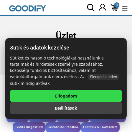
0
Üzlet
Sütik és adatok kezelése
Főoldal
Termékek
Étkezés & Ivás
CHAN LUNCHBOX
COLOUR Acél uzsonnás doboz, 750 ml
Sütiket és hasonló technológiákat használunk a
tartalmak és hirdetések személyre szabásához,
közösségi funkciók biztosításához, valamint
weboldalforgalmunk elemzéséhez. Az
Elengedhetetlen
sütik mindig aktívak.
Elfogadom
Iroda & Írás
Táskák & Utazás
Étkezés & Ivás
Szóróajándék & Szerszám
Beállítások
Technológia & Kiegészítők
Wellness & Ápolás
Sport & Szabadidő
Újdonságok
Karácsony & Tél
Gyerekek & játékok
Ruházat & Kiegészítők
Textil & Kiegészítők
Last Minute Brandbox
Esernyők & Esővédelem