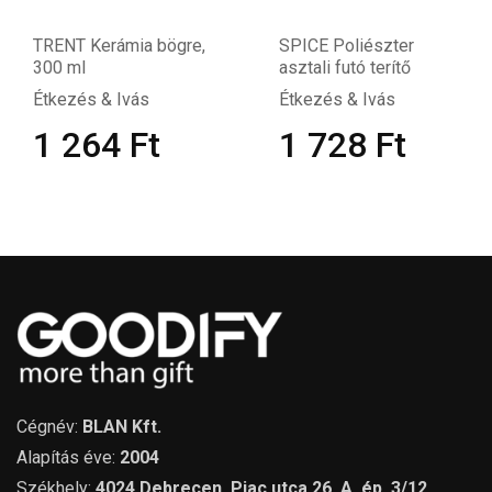
TRENT Kerámia bögre,
SPICE Poliészter
300 ml
asztali futó terítő
Étkezés & Ivás
Étkezés & Ivás
1 264
Ft
1 728
Ft
Cégnév:
BLAN Kft.
Alapítás éve:
2004
Székhely:
4024 Debrecen, Piac utca 26. A. ép. 3/12.