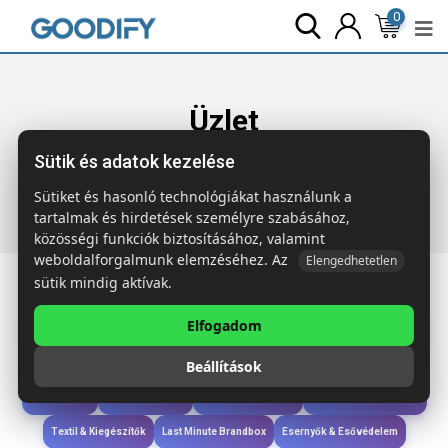
0
Üzlet
Sütik és adatok kezelése
Főoldal
Termékek
Étkezés & Ivás
CHESSET Sakktábla
boros készlet
Sütiket és hasonló technológiákat használunk a
tartalmak és hirdetések személyre szabásához,
közösségi funkciók biztosításához, valamint
weboldalforgalmunk elemzéséhez. Az
Elengedhetetlen
sütik mindig aktívak.
Elfogadom
Iroda & Írás
Táskák & Utazás
Étkezés & Ivás
Szóróajándék & Szerszám
Beállítások
Technológia & Kiegészítők
Wellness & Ápolás
Sport & Szabadidő
Újdonságok
Karácsony & Tél
Gyerekek & játékok
Ruházat & Kiegészítők
Textil & Kiegészítők
Last Minute Brandbox
Esernyők & Esővédelem