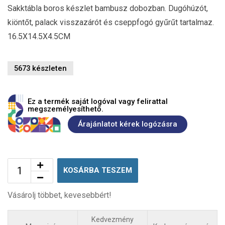
Sakktábla boros készlet bambusz dobozban. Dugóhúzót,
kiöntőt, palack visszazárót és cseppfogó gyűrűt tartalmaz.
16.5X14.5X4.5CM
5673 készleten
Ez a termék saját logóval vagy felirattal
megszemélyesíthető.
Árajánlatot kérek logózásra
KOSÁRBA TESZEM
Vásárolj többet, kevesebbért!
Kedvezmény