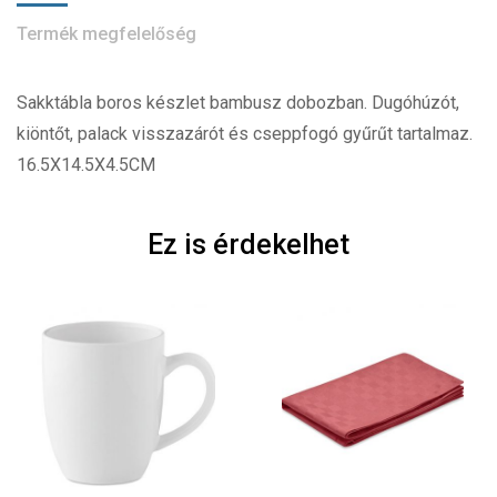
Termék megfelelőség
Sakktábla boros készlet bambusz dobozban. Dugóhúzót,
kiöntőt, palack visszazárót és cseppfogó gyűrűt tartalmaz.
16.5X14.5X4.5CM
Ez is érdekelhet