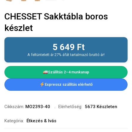
CHESSET Sakktábla boros
készlet
5 649
Ft
A feltüntetett ár 27% áfát tartalmazó bruttó ár!
Szállítás 2–4 munkanap
Expressz szállítás elérhető
Cikkszám:
MO2393-40
Elérhetőség:
5673 Készleten
Kategória:
Étkezés & Ivás