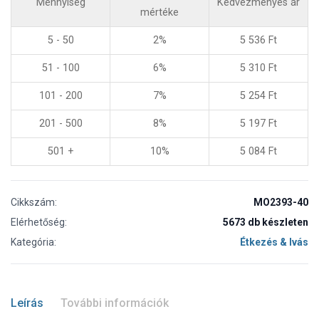
Mennyiség
Kedvezményes ár
mértéke
5 - 50
2%
5 536
Ft
51 - 100
6%
5 310
Ft
101 - 200
7%
5 254
Ft
201 - 500
8%
5 197
Ft
501 +
10%
5 084
Ft
Cikkszám:
MO2393-40
Elérhetőség:
5673 db készleten
Kategória:
Étkezés & Ivás
Leírás
További információk