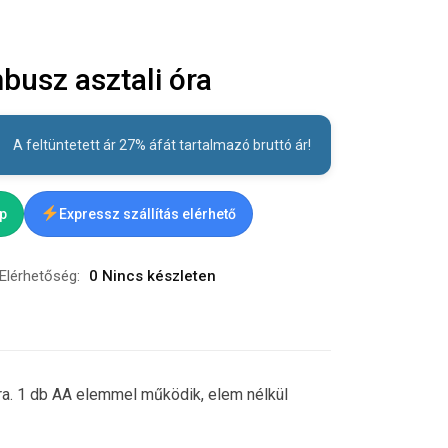
sz asztali óra
A feltüntetett ár 27% áfát tartalmazó bruttó ár!
ap
Expressz szállítás elérhető
Elérhetőség:
0 Nincs készleten
ra. 1 db AA elemmel működik, elem nélkül