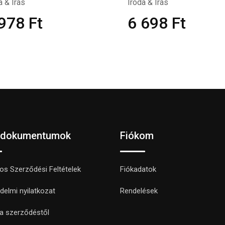
a & Írás
Iroda & Írás
 978
Ft
6 698
Ft
 dokumentumok
Fiókom
nos Szerződési Feltételek
Fiókadatok
delmi nyilatkozat
Rendelések
 a szerződéstől