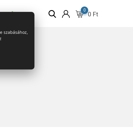
0
0
Ft
r
ESG
re szabásához,
z