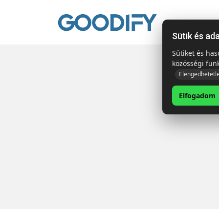
Kezdől
Sütik és ad
Sütiket és ha
közösségi fun
Elengedhetetl
Elfogadom