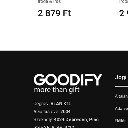
Iroda & Írás
Irod
2 879
Ft
2
Jogi
Általá
Cégnév:
BLAN Kft.
Adatvé
Alapítás éve:
2004
Székhely:
4024 Debrecen, Piac
Elállás
utca 26. A. ép. 3/12.