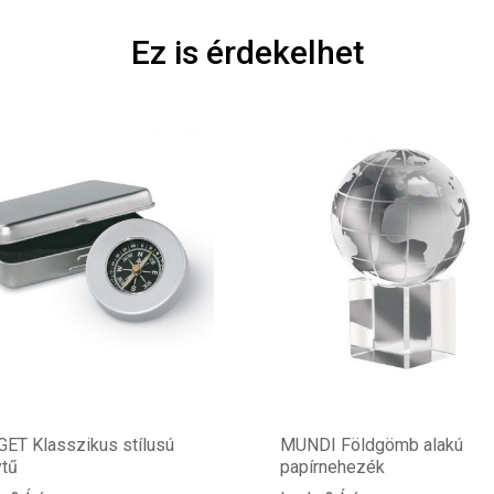
Ez is érdekelhet
ET Klasszikus stílusú
MUNDI Földgömb alakú
ytű
papírnehezék