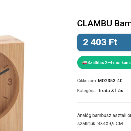
CLAMBU Bambu
2 403
Ft
Szállítás 2–4 munkan
Cikkszám:
MO2353-40
Kategória:
Iroda & Írás
Analóg bambusz asztali ó
szállítjuk. 8X4X9,9 CM