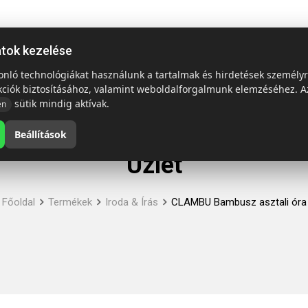
ap
Termékek
Emblémázás és szállítás
Tech = Kedvező á
atok kezelése
sonló technológiákat használunk a tartalmak és hirdetések személy
kciók biztosításához, valamint weboldalforgalmunk elemzéséhez. A
sütik mindig aktívak.
en
Beállítások
Üzlet
Főoldal
Termékek
Iroda & Írás
CLAMBU Bambusz asztali óra