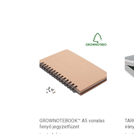
GROWNOTEBOOK™ A5 vonalas
TARG
fenyő jegyzetfüzet
irán