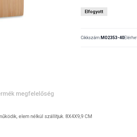
Elfogyott
Cikkszám:
MO2353-40
Elérhe
rmék megfelelőség
űködik, elem nélkül szállítjuk. 8X4X9,9 CM