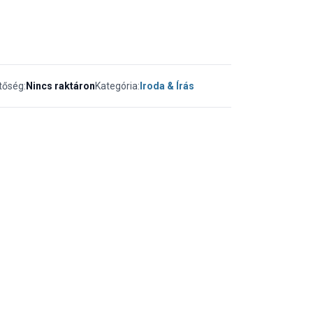
tőség:
Nincs raktáron
Kategória:
Iroda & Írás