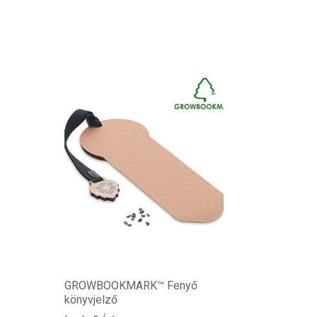
GROWBOOKMARK™ Fenyő
könyvjelző