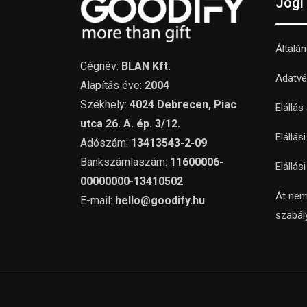
Jogi
Általá
Cégnév:
BLAN Kft.
Adatvé
Alapítás éve:
2004
Székhely:
4024 Debrecen, Piac
Elállás
utca 26. A. ép. 3/12.
Elállás
Adószám:
13413543-2-09
Bankszámlaszám:
11600006-
Elállás
00000000-13410502
Át nem
E-mail:
hello@goodify.hu
szabál