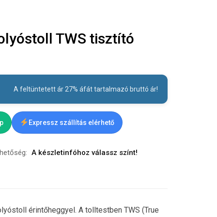
yóstoll TWS tisztító
A feltüntetett ár 27% áfát tartalmazó bruttó ár!
ap
Expressz szállítás elérhető
rhetőség:
A készletinfóhoz válassz színt!
óstoll érintőheggyel. A tolltestben TWS (True