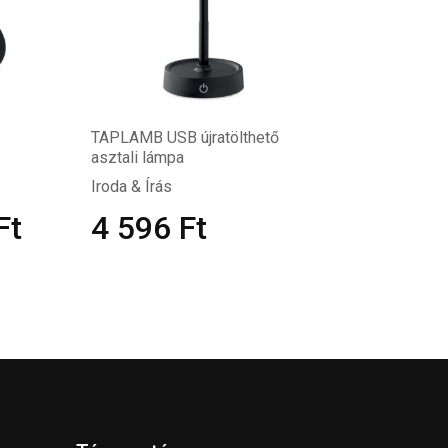
TAPLAMB USB újratölthető
asztali lámpa
Iroda & Írás
Ft
4 596
Ft