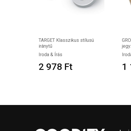
TARGET Klasszikus stílusú
GRO
iránytű
jegy
Iroda & Írás
Irod
2 978
Ft
1