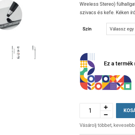
Wireless Stereo) fülhallgat
szivacs és kefe. Kéken ír
Szín
Ez a termék 
KOS
Vásárolj többet, kevesebb