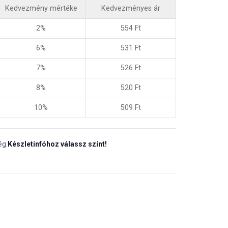
Kedvezmény mértéke
Kedvezményes ár
2%
554
Ft
6%
531
Ft
7%
526
Ft
8%
520
Ft
10%
509
Ft
ég:
Készletinfóhoz válassz színt!