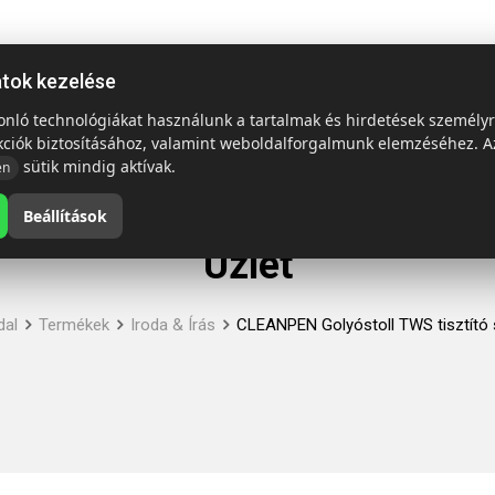
ap
Termékek
Emblémázás és szállítás
Tech = Kedvező á
atok kezelése
sonló technológiákat használunk a tartalmak és hirdetések személy
kciók biztosításához, valamint weboldalforgalmunk elemzéséhez. A
sütik mindig aktívak.
en
Beállítások
Üzlet
dal
Termékek
Iroda & Írás
CLEANPEN Golyóstoll TWS tisztító 