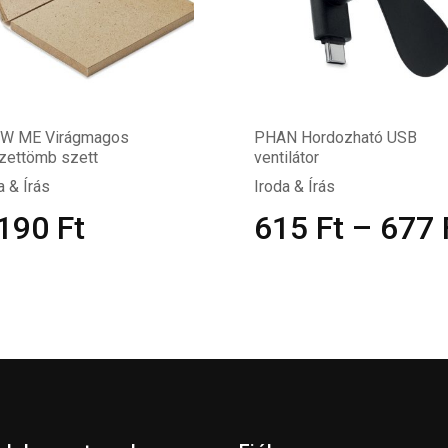
W ME Virágmagos
PHAN Hordozható USB
zettömb szett
ventilátor
a & Írás
Iroda & Írás
 190
Ft
615
Ft
–
677