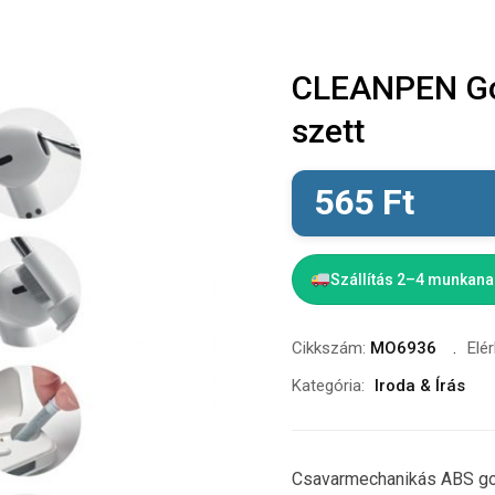
CLEANPEN Gol
szett
565
Ft
Szállítás 2–4 munkan
Cikkszám:
MO6936
Elé
Kategória:
Iroda & Írás
Csavarmechanikás ABS goly