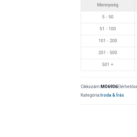
Mennyiség
5 - 50
51 - 100
101 - 200
201 - 500
501 +
Cikkszám:
MO6936
Elérhetős
Kategória:
Iroda & Írás