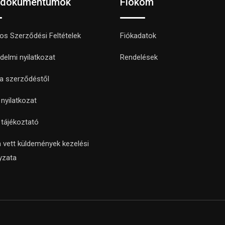
 dokumentumok
Fiókom
nos Szerződési Feltételek
Fiókadatok
delmi nyilatkozat
Rendelések
 a szerződéstől
i nyilatkozat
i tájékoztató
 vett küldemények kezelési
yzata