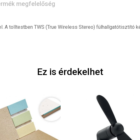
rmék megfelelőség
A tolltestben TWS (True Wireless Stereo) fülhallgatótisztító kés
Ez is érdekelhet