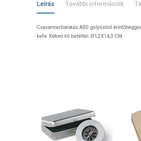
Leírás
További információk
Te
Csavarmechanikás ABS golyóstoll érintőheggyel. 
kefe. Kéken író betéttel. Ø1,2X14,3 CM