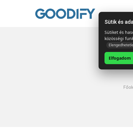
Kezdől
Sütik és ad
Sütiket és ha
közösségi fun
Elengedhetetl
Elfogadom
Főol