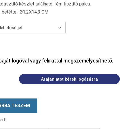
ótisztító készlet található: fém tisztító pálca,
ó betéttel. Ø1,2X14,3 CM
saját logóval vagy felirattal megszemélyesíthető.
Árajánlatot kérek logózásra
ÁRBA TESZEM
ért!