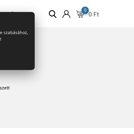
0
0
Ft
r
ESG
re szabásához,
z
szett