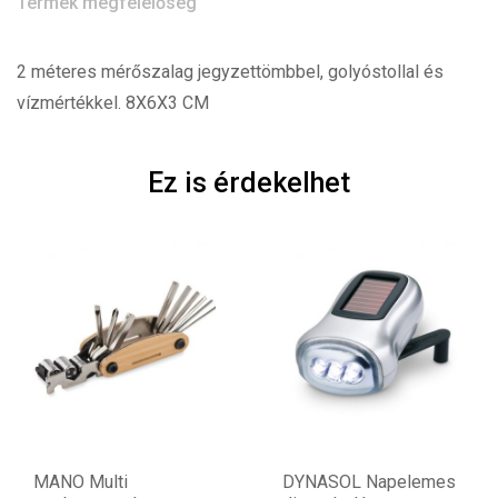
Termék megfelelőség
2 méteres mérőszalag jegyzettömbbel, golyóstollal és
vízmértékkel. 8X6X3 CM
Ez is érdekelhet
MANO Multi
DYNASOL Napelemes