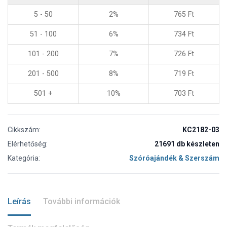
5 - 50
2%
765
Ft
51 - 100
6%
734
Ft
101 - 200
7%
726
Ft
201 - 500
8%
719
Ft
501 +
10%
703
Ft
Cikkszám:
KC2182-03
Elérhetőség:
21691 db készleten
Kategória:
Szóróajándék & Szerszám
Leírás
További információk