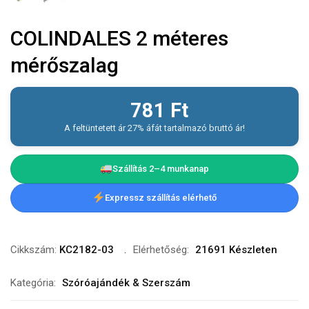
COLINDALES 2 méteres
mérőszalag
781
Ft
A feltüntetett ár 27% áfát tartalmazó bruttó ár!
Szállítás 2–4 munkanap
Expressz szállítás elérhető
Cikkszám:
KC2182-03
Elérhetőség:
21691 Készleten
Kategória:
Szóróajándék & Szerszám