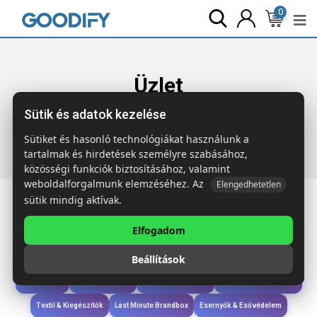
0
Üzlet
Sütik és adatok kezelése
Főoldal
Termékek
Szóróajándék &
Szerszám
COLINDALES 2 méteres mérőszalag
Sütiket és hasonló technológiákat használunk a
tartalmak és hirdetések személyre szabásához,
közösségi funkciók biztosításához, valamint
weboldalforgalmunk elemzéséhez. Az
Elengedhetetlen
sütik mindig aktívak.
Elfogadom
Iroda & Írás
Táskák & Utazás
Étkezés & Ivás
Szóróajándék & Szerszám
Beállítások
Technológia & Kiegészítők
Wellness & Ápolás
Sport & Szabadidő
Újdonságok
Karácsony & Tél
Gyerekek & játékok
Ruházat & Kiegészítők
Textil & Kiegészítők
Last Minute Brandbox
Esernyők & Esővédelem