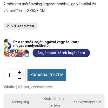
2 méteres mérőszalag jegyzettömbbel, golyóstollal és
vízmértékkel. 8X6X3 CM
21691 készleten
Ez a termék saját logóval vagy felirattal
megszemélyesíthető.
Árajánlatot kérek logózásra
KOSÁRBA TESZEM
Vásárolj többet, kevesebbért!
Kedvezmény
Mennyiség
Kedvezményes ár
mértéke