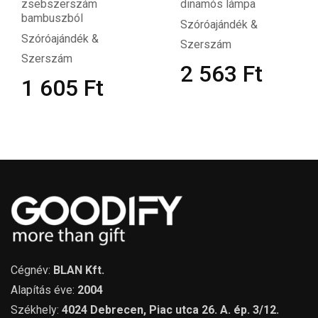
zsebszerszám
dinamós lámpa
bambuszból
Szóróajándék &
Szóróajándék &
Szerszám
Szerszám
2 563
Ft
1 605
Ft
Cégnév:
BLAN Kft.
Alapítás éve:
2004
Székhely:
4024 Debrecen, Piac utca 26. A. ép. 3/12.