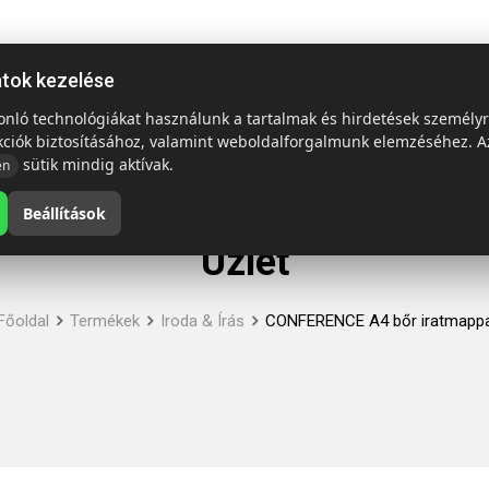
ap
Termékek
Emblémázás és szállítás
Tech = Kedvező á
atok kezelése
sonló technológiákat használunk a tartalmak és hirdetések személy
kciók biztosításához, valamint weboldalforgalmunk elemzéséhez. A
sütik mindig aktívak.
en
Beállítások
Üzlet
Főoldal
Termékek
Iroda & Írás
CONFERENCE A4 bőr iratmapp