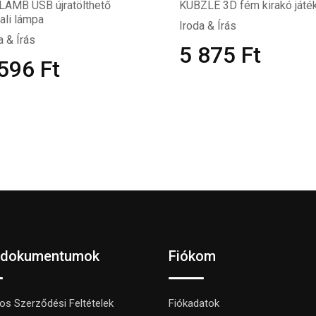
LAMB USB újratölthető
KUBZLE 3D fém kirakó játé
ali lámpa
Iroda & Írás
a & Írás
5 875
Ft
 596
Ft
 dokumentumok
Fiókom
nos Szerződési Feltételek
Fiókadatok