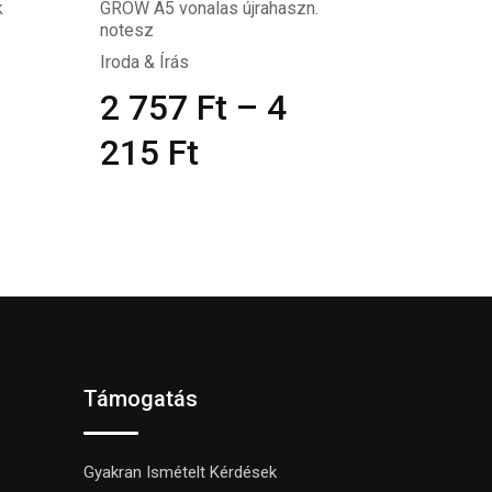
k
GROW A5 vonalas újrahaszn.
notesz
Iroda & Írás
2 757
Ft
–
4
215
Ft
Támogatás
Gyakran Ismételt Kérdések