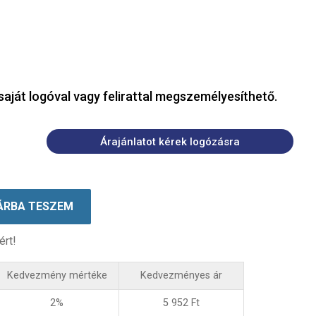
saját logóval vagy felirattal megszemélyesíthető.
Árajánlatot kérek logózásra
ÁRBA TESZEM
ért!
Kedvezmény mértéke
Kedvezményes ár
2%
5 952
Ft