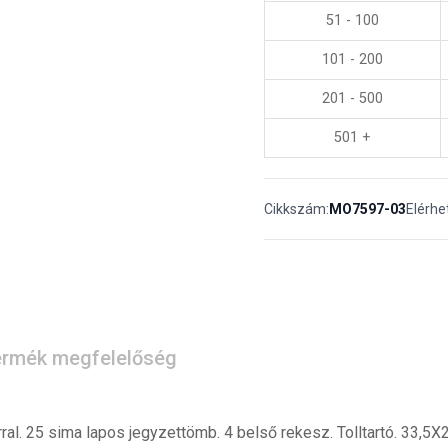
51 - 100
101 - 200
201 - 500
501 +
Cikkszám:
MO7597-03
Elérhe
rmék megfelelőség
ral. 25 sima lapos jegyzettömb. 4 belső rekesz. Tolltartó. 33,5