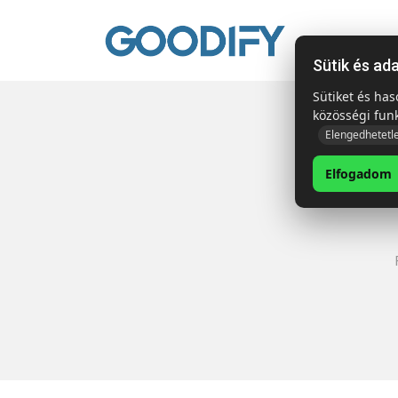
Kezdől
Sütik és ad
Sütiket és ha
közösségi fun
Elengedhetetl
Elfogadom