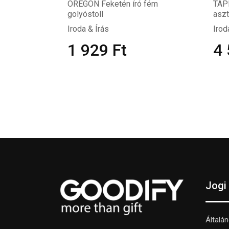
OREGON Feketén író fém
TAP
golyóstoll
aszt
Iroda & Írás
Irod
1 929
Ft
4
Jogi
Általá