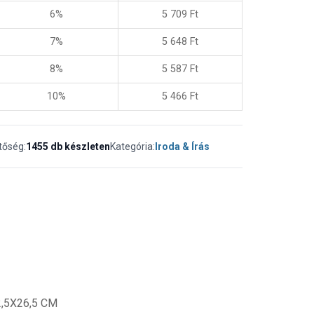
6%
5 709
Ft
7%
5 648
Ft
8%
5 587
Ft
10%
5 466
Ft
tőség:
1455 db készleten
Kategória:
Iroda & Írás
X2,5X26,5 CM