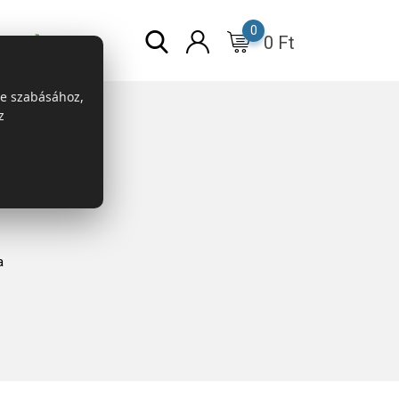
0
0
Ft
r
ESG
re szabásához,
z
a