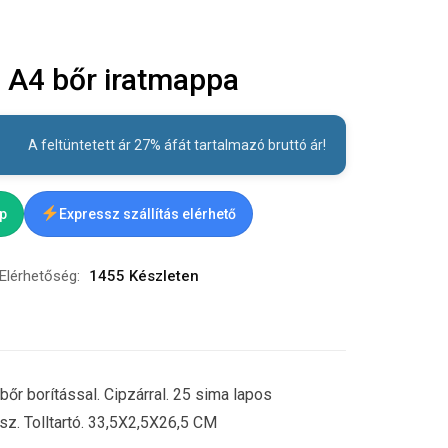
A4 bőr iratmappa
A feltüntetett ár 27% áfát tartalmazó bruttó ár!
ap
Expressz szállítás elérhető
Elérhetőség:
1455 Készleten
őr borítással. Cipzárral. 25 sima lapos
sz. Tolltartó. 33,5X2,5X26,5 CM