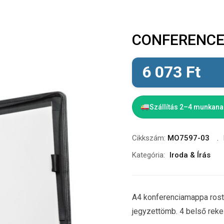
CONFERENCE 
6 073
Ft
Szállítás 2–4 munkan
Cikkszám:
MO7597-03
Kategória:
Iroda & Írás
A4 konferenciamappa rostb
jegyzettömb. 4 belső reke