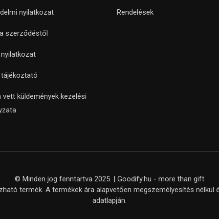
delmi nyilatkozat
Rendelések
 a szerződéstől
i nyilatkozat
i tájékoztató
 vett küldemények kezelési
yzata
© Minden jog fenntartva 2025. | Goodify.hu - more than gift
ató termék. A termékek ára alapvetően megszemélyesítés nélkül ér
adatlapján.