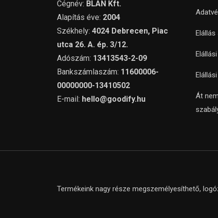
Cégnév:
BLAN Kft.
Adatvé
Alapítás éve:
2004
Székhely:
4024 Debrecen, Piac
Elállás
utca 26. A. ép. 3/12.
Elállás
Adószám:
13413543-2-09
Bankszámlaszám:
11600006-
Elállás
00000000-13410502
Át nem
E-mail:
hello@goodify.hu
szabál
Termékeink nagy része megszemélyesíthető, logózh