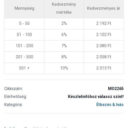
Kedvezmény
Mennyiség
Kedvezményes ár
mértéke
5 - 50
2%
2 192
Ft
51 - 100
6%
2 102
Ft
101 - 200
7%
2 080
Ft
201 - 500
8%
2 058
Ft
501 +
10%
2 013
Ft
Cikkszám:
MO2265
Elérhetőség:
Készletinfóhoz válassz színt!
Kategória:
Étkezés & Ivás