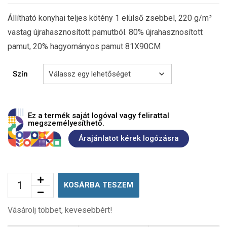
Állítható konyhai teljes kötény 1 elülső zsebbel, 220 g/m²
vastag újrahasznosított pamutból. 80% újrahasznosított
pamut, 20% hagyományos pamut 81X90CM
Szín
Ez a termék saját logóval vagy felirattal
megszemélyesíthető.
Árajánlatot kérek logózásra
KOSÁRBA TESZEM
Vásárolj többet, kevesebbért!