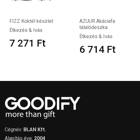
FIZZ Koktél készlet
AZUUR Akáciafa
tálalódeszka
Étkezés & Ivás
Étkezés & Ivás
7 271
Ft
6 714
Ft
Cégnév:
BLAN Kft.
Alapítás éve:
2004