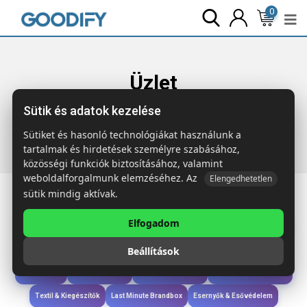
0
Üzlet
Sütik és adatok kezelése
Főoldal
Termékek
Étkezés & Ivás
CUINA
Újrahaszn.pamut konyhai kötény
Sütiket és hasonló technológiákat használunk a
tartalmak és hirdetések személyre szabásához,
közösségi funkciók biztosításához, valamint
weboldalforgalmunk elemzéséhez. Az
Elengedhetetlen
sütik mindig aktívak.
Elfogadom
Iroda & Írás
Táskák & Utazás
Étkezés & Ivás
Szóróajándék & Szerszám
Beállítások
Technológia & Kiegészítők
Wellness & Ápolás
Sport & Szabadidő
Újdonságok
Karácsony & Tél
Gyerekek & játékok
Ruházat & Kiegészítők
Textil & Kiegészítők
Last Minute Brandbox
Esernyők & Esővédelem