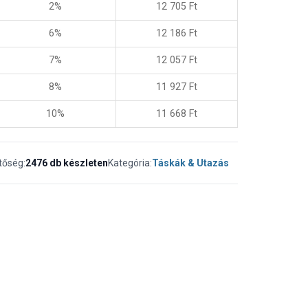
2%
12 705
Ft
6%
12 186
Ft
7%
12 057
Ft
8%
11 927
Ft
10%
11 668
Ft
tőség:
2476 db készleten
Kategória:
Táskák & Utazás