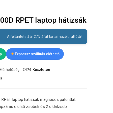
0D RPET laptop hátizsák
A feltüntetett ár 27% áfát tartalmazó bruttó ár!
ap
Expressz szállítás elérhető
Elérhetőség:
2476 Készleten
ás
D RPET laptop hátizsák mágneses patenttal.
cipzáras elülső zsebek és 2 oldalzseb.