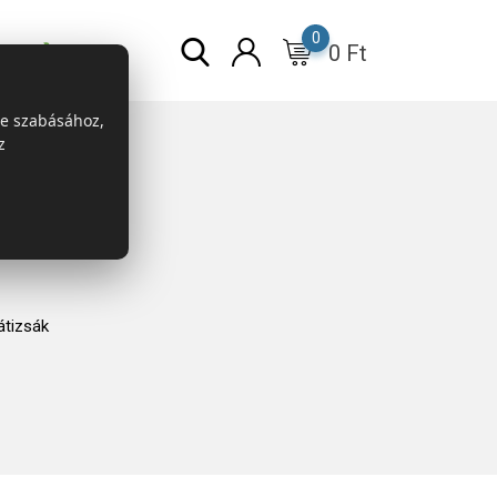
0
0
Ft
r
ESG
re szabásához,
z
tizsák