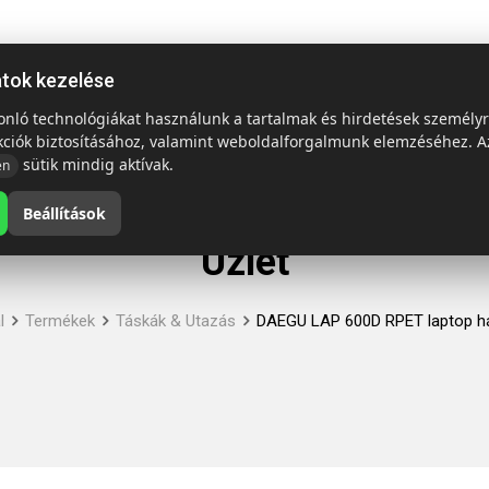
ap
Termékek
Emblémázás és szállítás
Tech = Kedvező á
atok kezelése
sonló technológiákat használunk a tartalmak és hirdetések személy
kciók biztosításához, valamint weboldalforgalmunk elemzéséhez. A
sütik mindig aktívak.
en
Beállítások
Üzlet
l
Termékek
Táskák & Utazás
DAEGU LAP 600D RPET laptop há