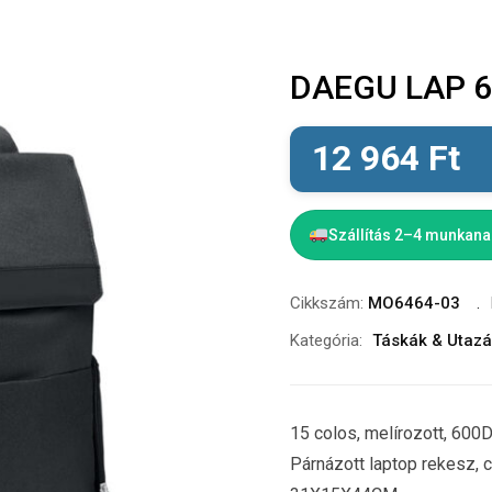
DAEGU LAP 60
12 964
Ft
Szállítás 2–4 munkan
Cikkszám:
MO6464-03
Kategória:
Táskák & Utaz
15 colos, melírozott, 600
Párnázott laptop rekesz, 