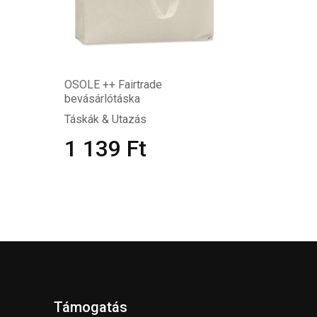
OSOLE ++ Fairtrade
bevásárlótáska
Táskák & Utazás
1 139
Ft
Támogatás