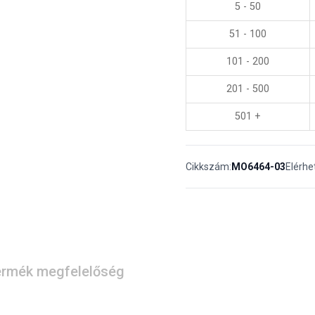
5 - 50
51 - 100
101 - 200
201 - 500
501 +
Cikkszám:
MO6464-03
Elérhe
rmék megfelelőség