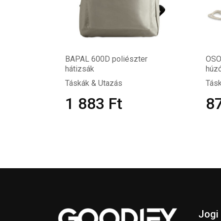
BAPAL 600D poliészter
OSO
hátizsák
húzó
Táskák & Utazás
Tásk
1 883
Ft
8
Jogi