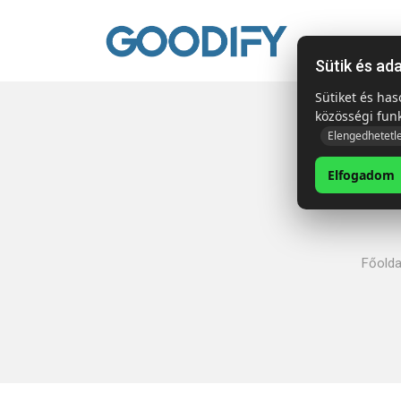
Kezdől
Sütik és ad
Sütiket és ha
közösségi fun
Elengedhetetl
Elfogadom
Főolda