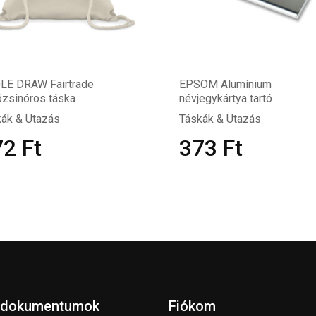
LE DRAW Fairtrade
EPSOM Alumínium
zsinóros táska
névjegykártya tartó
ák & Utazás
Táskák & Utazás
72
Ft
373
Ft
 dokumentumok
Fiókom