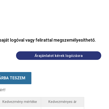
saját logóval vagy felirattal megszemélyesíthető.
Árajánlatot kérek logózásra
ÁRBA TESZEM
ért!
Kedvezmény mértéke
Kedvezményes ár