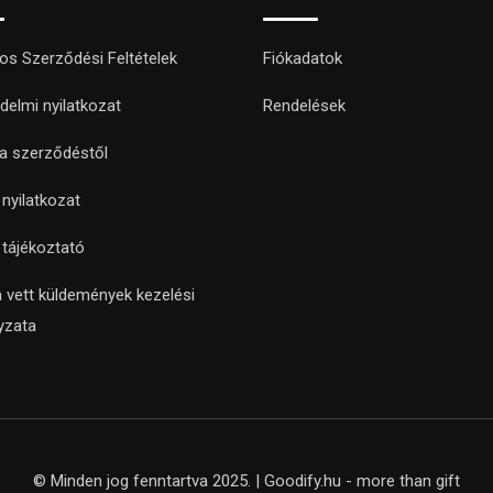
nos Szerződési Feltételek
Fiókadatok
delmi nyilatkozat
Rendelések
 a szerződéstől
i nyilatkozat
i tájékoztató
 vett küldemények kezelési
yzata
© Minden jog fenntartva 2025. | Goodify.hu - more than gift