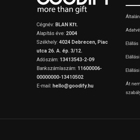
Általá
Cégnév:
BLAN Kft.
Adatvé
Alapítás éve:
2004
Székhely:
4024 Debrecen, Piac
Elállás
utca 26. A. ép. 3/12.
Elállás
Adószám:
13413543-2-09
Bankszámlaszám:
11600006-
Elállás
00000000-13410502
Át nem
E-mail:
hello@goodify.hu
szabál