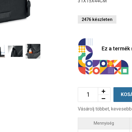
31X15X44CM
2476 készleten
Ez a termék 
KOS
Vásárolj többet, kevesebb
Mennyiség