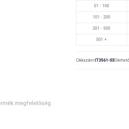
51 - 100
101 - 200
201 - 500
501 +
Cikkszám:
IT3561-03
Elérhet
rmék megfelelőség