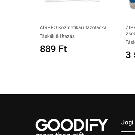
AIRPRO Kozmetikai utazótáska
ZIP
zse
Táskák & Utazás
Tásk
889
Ft
3
Jogi