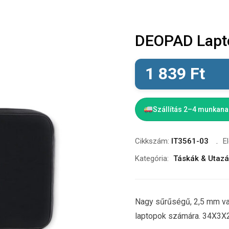
DEOPAD Lapt
1 839
Ft
Szállítás 2–4 munkan
Cikkszám:
IT3561-03
E
Kategória:
Táskák & Utaz
Nagy sűrűségű, 2,5 mm vas
laptopok számára. 34X3