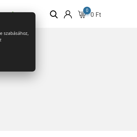
0
0
Ft
r
ESG
re szabásához,
z