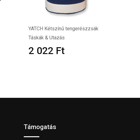
YATCH Kétszínű tengerészzsák
Táskák & Utazás
2 022
Ft
Támogatás