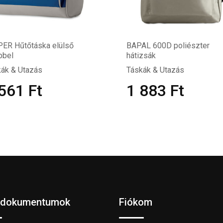
PER Hűtőtáska elülső
BAPAL 600D poliészter
bbel
hátizsák
ák & Utazás
Táskák & Utazás
 561
Ft
1 883
Ft
 dokumentumok
Fiókom