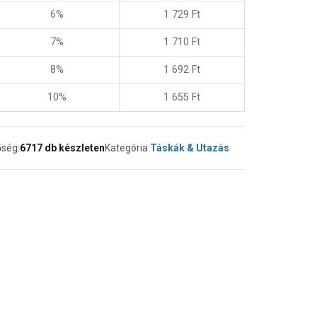
6%
1 729
Ft
7%
1 710
Ft
8%
1 692
Ft
10%
1 655
Ft
őség:
6717 db készleten
Kategória:
Táskák & Utazás