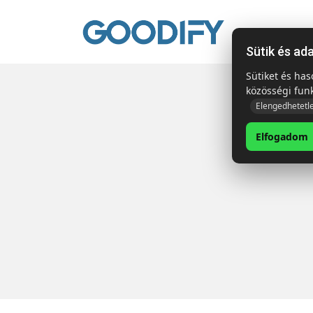
Kezdől
Sütik és ad
Sütiket és ha
közösségi fun
Elengedhetetl
Elfogadom