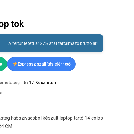
op tok
A feltüntetett ár 27% áfát tartalmazó bruttó ár!
ap
Expressz szállítás elérhető
lérhetőség:
6717 Készleten
ás
tag habszivacsból készült laptop tartó 14 colos
X24 CM