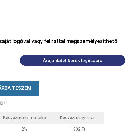
saját logóval vagy felirattal megszemélyesíthető.
Árajánlatot kérek logózásra
ÁRBA TESZEM
ért!
Kedvezmény mértéke
Kedvezményes ár
2%
1 802
Ft