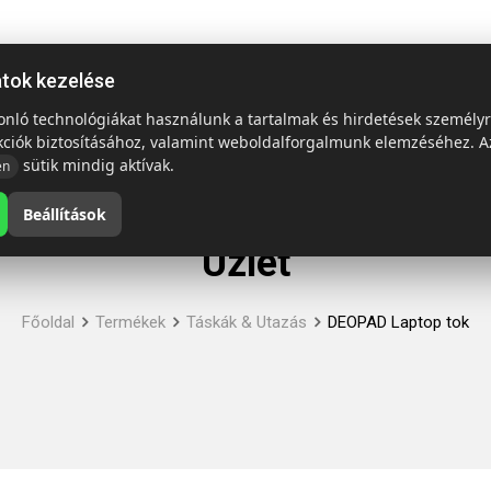
ap
Termékek
Emblémázás és szállítás
Tech = Kedvező á
atok kezelése
sonló technológiákat használunk a tartalmak és hirdetések személy
kciók biztosításához, valamint weboldalforgalmunk elemzéséhez. A
sütik mindig aktívak.
en
Beállítások
Üzlet
Főoldal
Termékek
Táskák & Utazás
DEOPAD Laptop tok