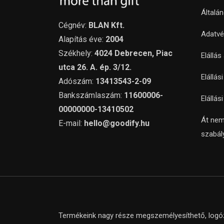
Általá
Cégnév:
BLAN Kft.
Adatvé
Alapítás éve:
2004
Székhely:
4024 Debrecen, Piac
Elállás
utca 26. A. ép. 3/12.
Elállás
Adószám:
13413543-2-09
Bankszámlaszám:
11600006-
Elállás
00000000-13410502
Át nem
E-mail:
hello@goodify.hu
szabál
Termékeink nagy része megszemélyesíthető, logózh