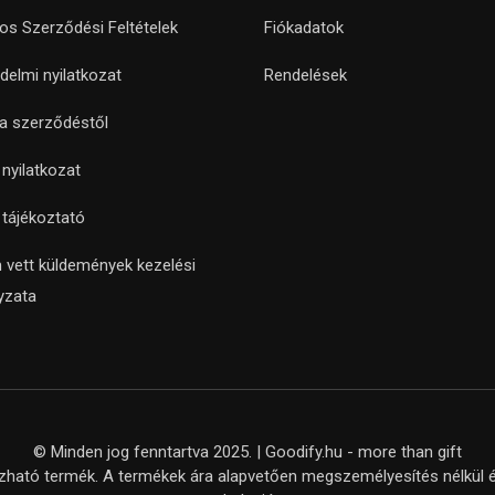
nos Szerződési Feltételek
Fiókadatok
delmi nyilatkozat
Rendelések
 a szerződéstől
i nyilatkozat
i tájékoztató
 vett küldemények kezelési
yzata
© Minden jog fenntartva 2025. | Goodify.hu - more than gift
ató termék. A termékek ára alapvetően megszemélyesítés nélkül ér