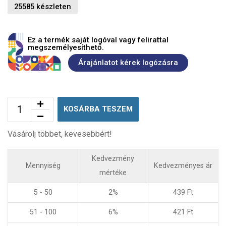
25585 készleten
Ez a termék saját logóval vagy felirattal
megszemélyesíthető.
Árajánlatot kérek logózásra
KOSÁRBA TESZEM
Vásárolj többet, kevesebbért!
Kedvezmény
Mennyiség
Kedvezményes ár
mértéke
5 - 50
2%
439
Ft
51 - 100
6%
421
Ft