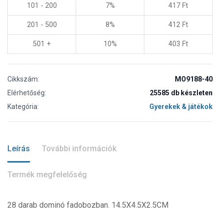
101 - 200
7%
417
Ft
201 - 500
8%
412
Ft
501 +
10%
403
Ft
Cikkszám:
MO9188-40
Elérhetőség:
25585 db készleten
Kategória:
Gyerekek & játékok
Leírás
További információk
Termék megfelelőség
28 darab dominó fadobozban. 14.5X4.5X2.5CM