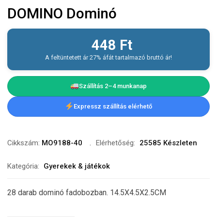
DOMINO Dominó
448
Ft
A feltüntetett ár 27% áfát tartalmazó bruttó ár!
Szállítás 2–4 munkanap
Expressz szállítás elérhető
Cikkszám:
MO9188-40
Elérhetőség:
25585 Készleten
Kategória:
Gyerekek & játékok
28 darab dominó fadobozban. 14.5X4.5X2.5CM