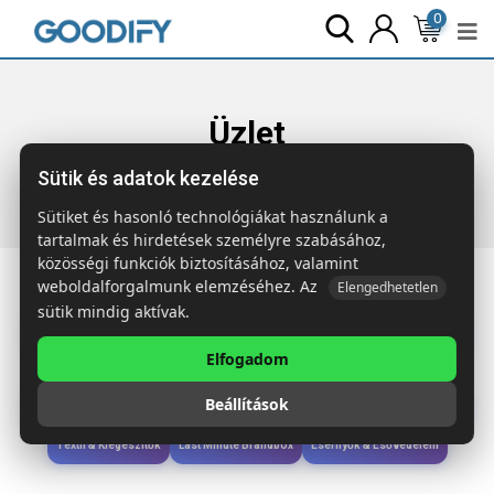
0
Üzlet
Sütik és adatok kezelése
Főoldal
Termékek
Gyerekek & játékok
DOMINO Dominó
Sütiket és hasonló technológiákat használunk a
tartalmak és hirdetések személyre szabásához,
közösségi funkciók biztosításához, valamint
weboldalforgalmunk elemzéséhez. Az
Elengedhetetlen
sütik mindig aktívak.
Iroda & Írás
Táskák & Utazás
Étkezés & Ivás
Szóróajándék & Szerszám
Elfogadom
Technológia & Kiegészítők
Wellness & Ápolás
Sport & Szabadidő
Beállítások
Újdonságok
Karácsony & Tél
Gyerekek & játékok
Ruházat & Kiegészítők
Textil & Kiegészítők
Last Minute Brandbox
Esernyők & Esővédelem