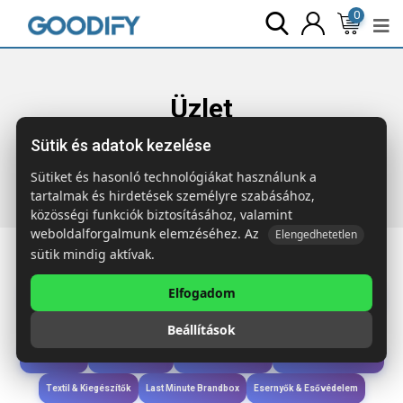
0
Üzlet
Sütik és adatok kezelése
Főoldal
Termékek
Sport & Szabadidő
EASYGO
Strandszék/kempingszék
Sütiket és hasonló technológiákat használunk a
tartalmak és hirdetések személyre szabásához,
közösségi funkciók biztosításához, valamint
weboldalforgalmunk elemzéséhez. Az
Elengedhetetlen
sütik mindig aktívak.
Elfogadom
Iroda & Írás
Táskák & Utazás
Étkezés & Ivás
Szóróajándék & Szerszám
Beállítások
Technológia & Kiegészítők
Wellness & Ápolás
Sport & Szabadidő
Újdonságok
Karácsony & Tél
Gyerekek & játékok
Ruházat & Kiegészítők
Textil & Kiegészítők
Last Minute Brandbox
Esernyők & Esővédelem