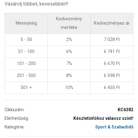
Vásárolj többet, kevesebbért!
Kedvezmény
Mennyiség
Kedvezményes ár
mértéke
5 - 50
2%
7 028
Ft
51 - 100
6%
6 741
Ft
101 - 200
7%
6 670
Ft
201 - 500
8%
6 598
Ft
501 +
10%
6 455
Ft
Cikkszám:
KC6382
Elérhetőség:
Készletinfóhoz válassz színt!
Kategória:
Sport & Szabadidő