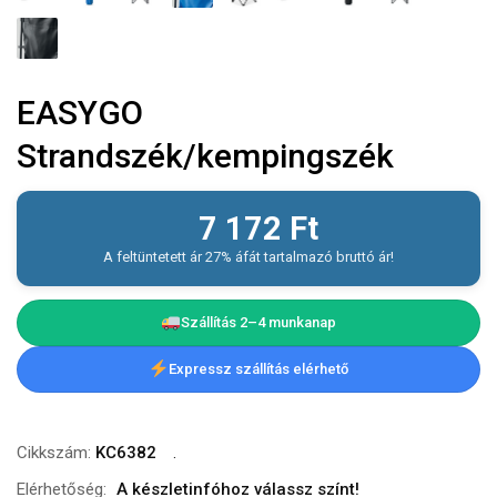
EASYGO
Strandszék/kempingszék
7 172
Ft
A feltüntetett ár 27% áfát tartalmazó bruttó ár!
Szállítás 2–4 munkanap
Expressz szállítás elérhető
Cikkszám:
KC6382
Elérhetőség:
A készletinfóhoz válassz színt!