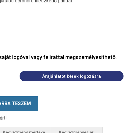
gurulós bőröndre illeszkedő pánttal.
saját logóval vagy felirattal megszemélyesíthető.
Árajánlatot kérek logózásra
ÁRBA TESZEM
ért!
Kedvezmény mértéke
Kedvezményes ár