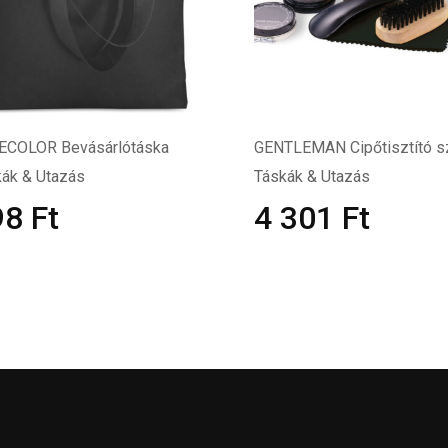
ECOLOR Bevásárlótáska
GENTLEMAN Cipőtisztító s
ák & Utazás
Táskák & Utazás
98
Ft
4 301
Ft