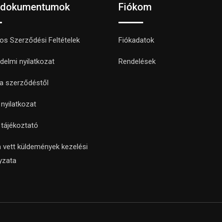
 dokumentumok
Fiókom
nos Szerződési Feltételek
Fiókadatok
delmi nyilatkozat
Rendelések
 a szerződéstől
i nyilatkozat
i tájékoztató
 vett küldemények kezelési
yzata