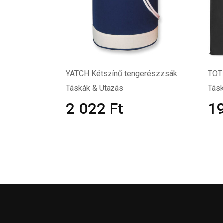
YATCH Kétszínű tengerészzsák
TOT
Táskák & Utazás
Tásk
2 022
Ft
1