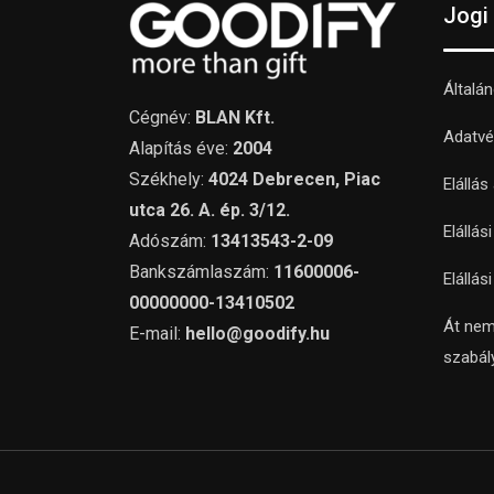
Jogi
Általá
Cégnév:
BLAN Kft.
Adatvé
Alapítás éve:
2004
Székhely:
4024 Debrecen, Piac
Elállás
utca 26. A. ép. 3/12.
Elállás
Adószám:
13413543-2-09
Bankszámlaszám:
11600006-
Elállás
00000000-13410502
Át nem
E-mail:
hello@goodify.hu
szabál