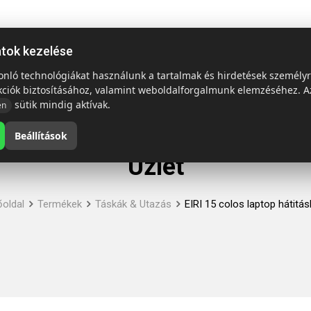
ap
Termékek
Emblémázás és szállítás
Tech = Kedvező á
atok kezelése
sonló technológiákat használunk a tartalmak és hirdetések személy
kciók biztosításához, valamint weboldalforgalmunk elemzéséhez. A
sütik mindig aktívak.
en
Beállítások
Üzlet
őoldal
Termékek
Táskák & Utazás
EIRI 15 colos laptop hátitás