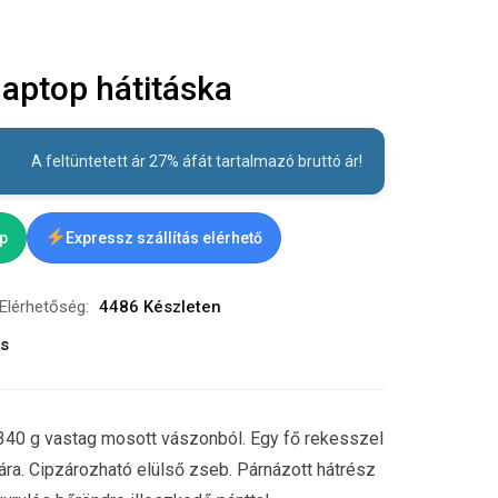
laptop hátitáska
A feltüntetett ár 27% áfát tartalmazó bruttó ár!
ap
Expressz szállítás elérhető
Elérhetőség:
4486 Készleten
ás
 340 g vastag mosott vászonból. Egy fő rekesszel
ra. Cipzározható elülső zseb. Párnázott hátrész