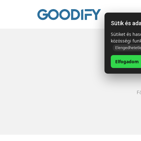
Kezdől
Sütik és ad
Sütiket és ha
közösségi fun
Elengedhetetl
Elfogadom
F