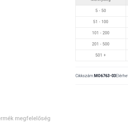
5 - 50
51 - 100
101 - 200
201 - 500
501 +
Cikkszám:
MO6763-03
Elérhe
rmék megfelelőség