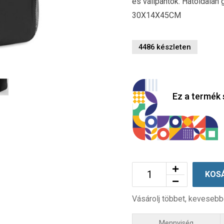
és vállpántok. Hátoldalán 
30X14X45CM
4486 készleten
Ez a termék 
KOS
Vásárolj többet, kevesebb
Mennyiség