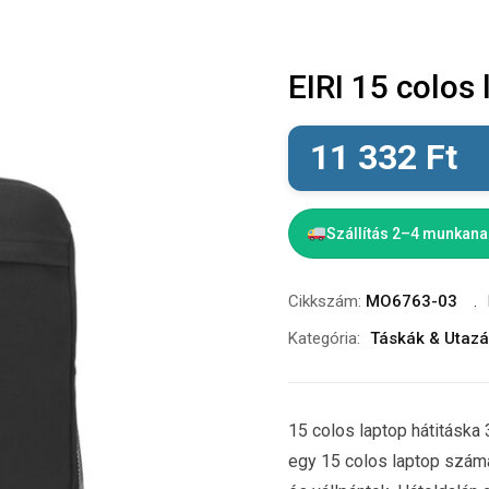
EIRI 15 colos 
11 332
Ft
Szállítás 2–4 munkan
Cikkszám:
MO6763-03
Kategória:
Táskák & Utaz
15 colos laptop hátitáska
egy 15 colos laptop számá