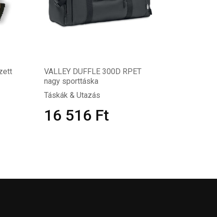
zett
VALLEY DUFFLE 300D RPET
nagy sporttáska
Táskák & Utazás
16 516
Ft