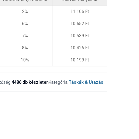
2%
11 106
Ft
6%
10 652
Ft
7%
10 539
Ft
8%
10 426
Ft
10%
10 199
Ft
tőség:
4486 db készleten
Kategória:
Táskák & Utazás