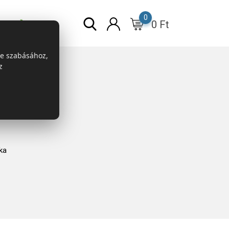
0
0
Ft
r
ESG
re szabásához,
z
ka