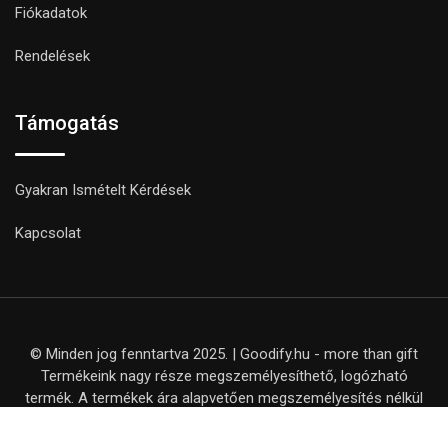
Fiókadatok
Rendelések
Támogatás
Gyakran Ismételt Kérdések
Kapcsolat
© Minden jog fenntartva 2025. | Goodify.hu - more than gift
Termékeink nagy része megszemélyesíthető, logózható
termék. A termékek ára alapvetően megszemélyesítés nélkül
értendő, kivéve, ha ezt külön nem jelezzük a termék adatlapján.