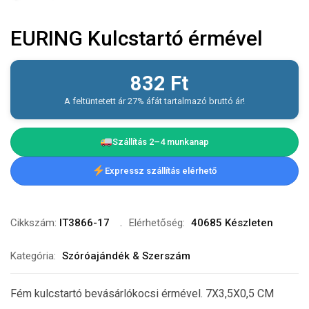
EURING Kulcstartó érmével
832
Ft
A feltüntetett ár 27% áfát tartalmazó bruttó ár!
Szállítás 2–4 munkanap
Expressz szállítás elérhető
Cikkszám:
IT3866-17
Elérhetőség:
40685 Készleten
Kategória:
Szóróajándék & Szerszám
Fém kulcstartó bevásárlókocsi érmével. 7X3,5X0,5 CM