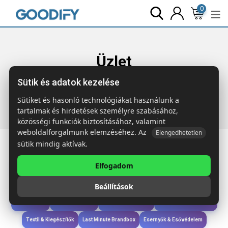
0
Üzlet
Sütik és adatok kezelése
Főoldal
Termékek
Szóróajándék & Szerszám
EURING
Kulcstartó érmével
Sütiket és hasonló technológiákat használunk a
tartalmak és hirdetések személyre szabásához,
közösségi funkciók biztosításához, valamint
weboldalforgalmunk elemzéséhez. Az
Elengedhetetlen
sütik mindig aktívak.
Elfogadom
Iroda & Írás
Táskák & Utazás
Étkezés & Ivás
Szóróajándék & Szerszám
Beállítások
Technológia & Kiegészítők
Wellness & Ápolás
Sport & Szabadidő
Újdonságok
Karácsony & Tél
Gyerekek & játékok
Ruházat & Kiegészítők
Textil & Kiegészítők
Last Minute Brandbox
Esernyők & Esővédelem