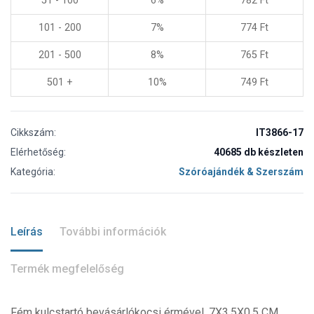
51 - 100
6%
782
Ft
101 - 200
7%
774
Ft
201 - 500
8%
765
Ft
501 +
10%
749
Ft
Cikkszám:
IT3866-17
Elérhetőség:
40685 db készleten
Kategória:
Szóróajándék & Szerszám
Leírás
További információk
Termék megfelelőség
Fém kulcstartó bevásárlókocsi érmével. 7X3,5X0,5 CM