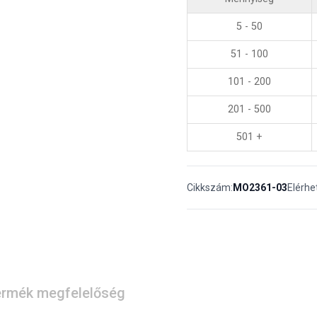
5 - 50
51 - 100
101 - 200
201 - 500
501 +
Cikkszám:
MO2361-03
Elérhe
rmék megfelelőség