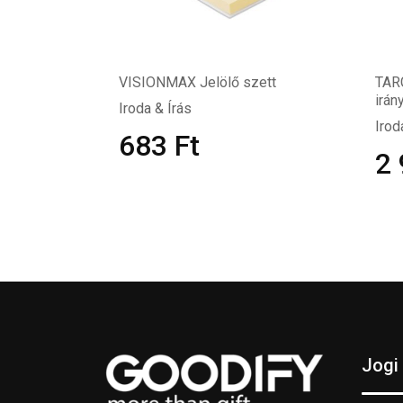
VISIONMAX Jelölő szett
TARG
irán
Iroda & Írás
Irod
683
Ft
2
Jogi