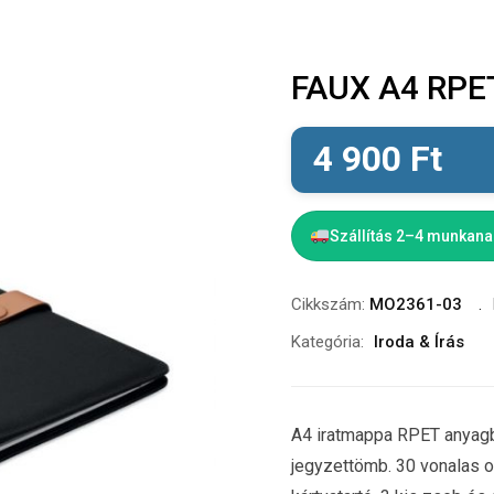
FAUX A4 RPET
4 900
Ft
Szállítás 2–4 munkan
Cikkszám:
MO2361-03
Kategória:
Iroda & Írás
A4 iratmappa RPET anyagb
jegyzettömb. 30 vonalas old