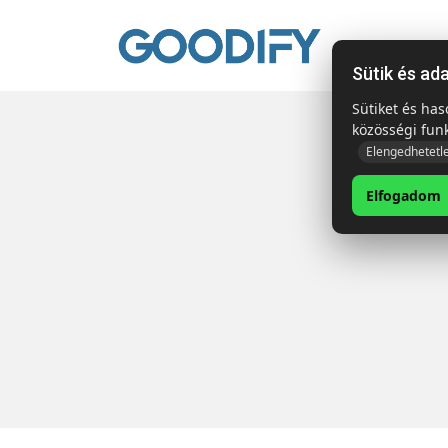
Kezdől
Sütik és ad
Sütiket és ha
közösségi fun
Elengedhetetl
Elfogadom