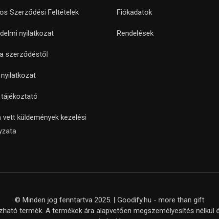
nos Szerződési Feltételek
Fiókadatok
delmi nyilatkozat
Rendelések
 a szerződéstől
i nyilatkozat
i tájékoztató
 vett küldemények kezelési
yzata
© Minden jog fenntartva 2025. | Goodify.hu - more than gift
ató termék. A termékek ára alapvetően megszemélyesítés nélkül ér