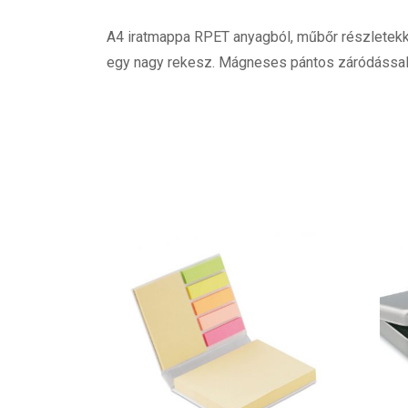
A4 iratmappa RPET anyagból, műbőr részletekkel.
egy nagy rekesz. Mágneses pántos záródással