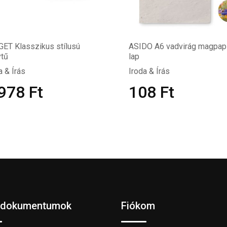
ET Klasszikus stílusú
ASIDO A6 vadvirág magpap
ytű
lap
a & Írás
Iroda & Írás
 978
Ft
108
Ft
 dokumentumok
Fiókom