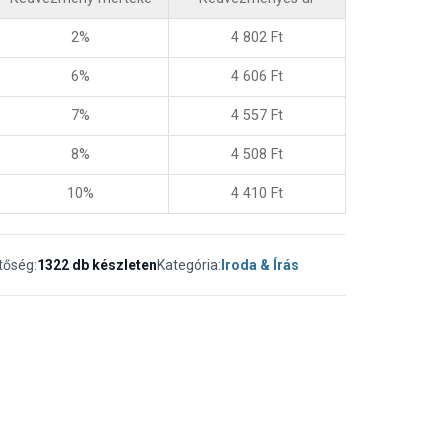
2%
4 802
Ft
6%
4 606
Ft
7%
4 557
Ft
8%
4 508
Ft
10%
4 410
Ft
tőség:
1322 db készleten
Kategória:
Iroda & Írás