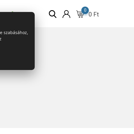
0
0
Ft
r
ESG
re szabásához,
z