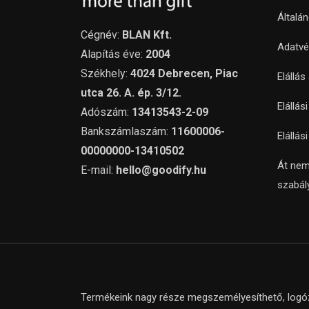
Általá
Cégnév:
BLAN Kft.
Adatvé
Alapítás éve:
2004
Székhely:
4024 Debrecen, Piac
Elállás
utca 26. A. ép. 3/12.
Elállás
Adószám:
13413543-2-09
Bankszámlaszám:
11600006-
Elállás
00000000-13410502
Át nem
E-mail:
hello@goodify.hu
szabál
Termékeink nagy része megszemélyesíthető, logózh