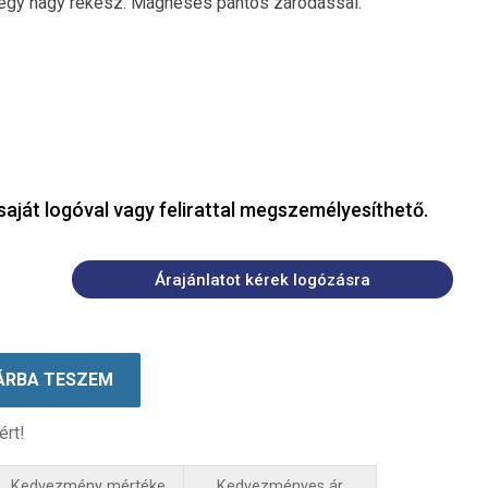
s egy nagy rekesz. Mágneses pántos záródással.
saját logóval vagy felirattal megszemélyesíthető.
Árajánlatot kérek logózásra
ÁRBA TESZEM
ért!
Kedvezmény mértéke
Kedvezményes ár