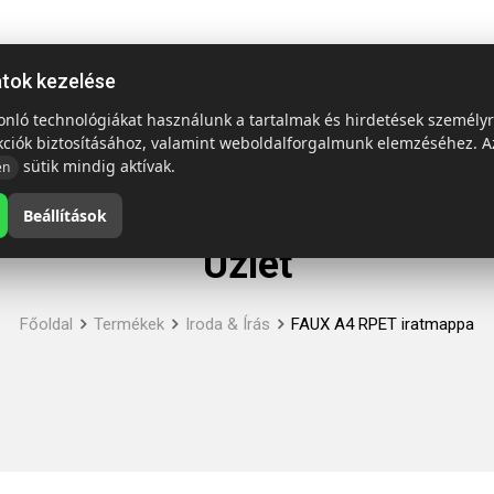
ap
Termékek
Emblémázás és szállítás
Tech = Kedvező á
atok kezelése
sonló technológiákat használunk a tartalmak és hirdetések személy
kciók biztosításához, valamint weboldalforgalmunk elemzéséhez. A
sütik mindig aktívak.
en
Beállítások
Üzlet
Főoldal
Termékek
Iroda & Írás
FAUX A4 RPET iratmappa