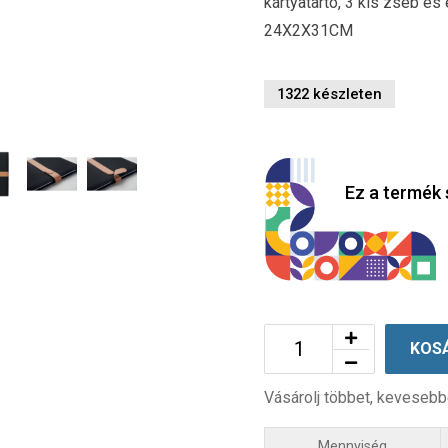
kártyatartó, 3 kis zseb é
24X2X31CM
1322 készleten
Ez a termék 
KOS
Vásárolj többet, kevesebb
Mennyiség