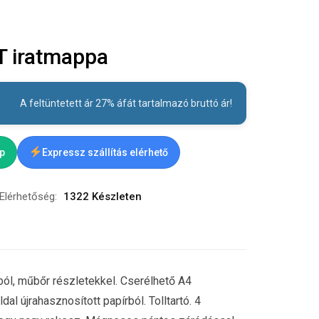
 iratmappa
A feltüntetett ár 27% áfát tartalmazó bruttó ár!
ap
Expressz szállítás elérhető
Elérhetőség:
1322 Készleten
ól, műbőr részletekkel. Cserélhető A4
al újrahasznosított papírból. Tolltartó. 4