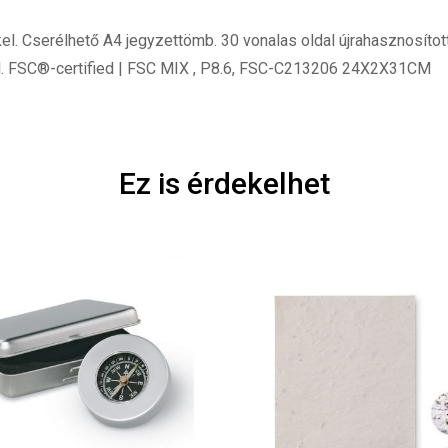
 Cserélhető A4 jegyzettömb. 30 vonalas oldal újrahasznosított pa
. FSC®-certified | FSC MIX , P8.6, FSC-C213206 24X2X31CM
Ez is érdekelhet