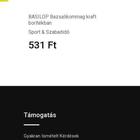
BASILOP Bazsalikommag kraft
borítékban
Sport & Szabadidő
531
Ft
Támogatás
Gyakran Ismételt Kérdések