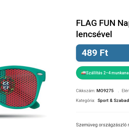
FLAG FUN Na
lencsével
489
Ft
Szállítás 2–4 munkan
Cikkszám:
MO9275
Elé
Kategória:
Sport & Szabad
Szemüveg országzászló m