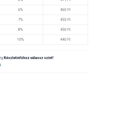
6%
460
Ft
7%
455
Ft
8%
450
Ft
10%
440
Ft
ég:
Készletinfóhoz válassz színt!
ő