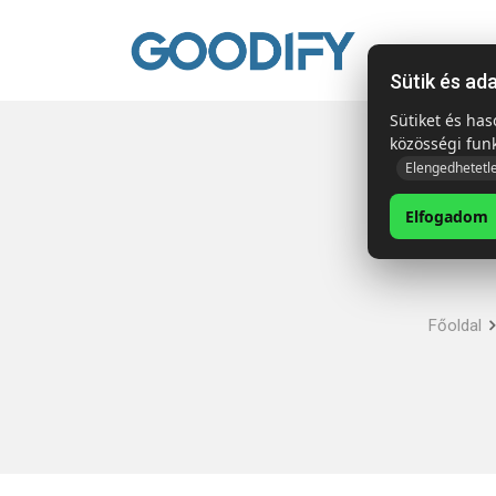
Kezdől
Sütik és ad
Sütiket és ha
közösségi fun
Elengedhetetl
Elfogadom
Főoldal