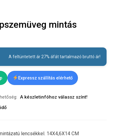
pszemüveg mintás
A feltüntetett ár 27% áfát tartalmazó bruttó ár!
ap
Expressz szállítás elérhető
rhetőség:
A készletinfóhoz válassz színt!
idő
intázatú lencsékkel. 14X4,6X14 CM