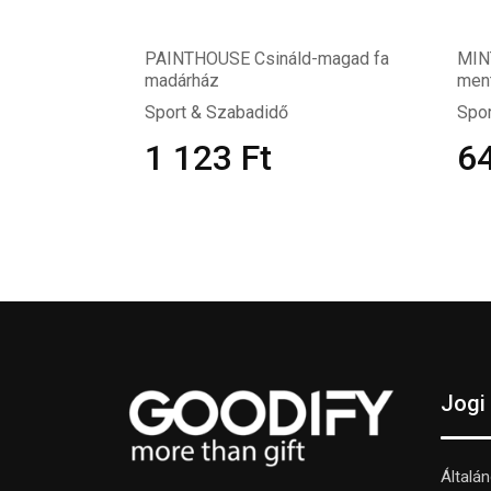
PAINTHOUSE Csináld-magad fa
MINT
madárház
men
Sport & Szabadidő
Spor
1 123
Ft
6
Jogi
Általá