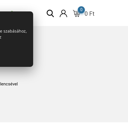
0
0
Ft
r
ESG
re szabásához,
z
lencsével