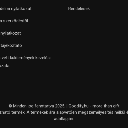
delmi nyilatkozat
Rendelések
 a szerződéstől
i nyilatkozat
i tájékoztató
 vett küldemények kezelési
yzata
© Minden jog fenntartva 2025. | Goodify.hu - more than gift
ató termék. A termékek ára alapvetően megszemélyesítés nélkül ér
adatlapján.