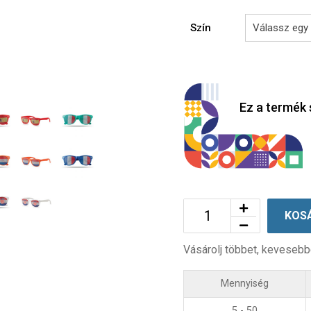
Szín
Ez a termék 
KOS
Vásárolj többet, kevesebb
Mennyiség
5 - 50