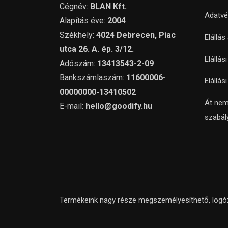
Cégnév:
BLAN Kft.
Adatvé
Alapítás éve:
2004
Székhely:
4024 Debrecen, Piac
Elállás
utca 26. A. ép. 3/12.
Elállás
Adószám:
13413543-2-09
Bankszámlaszám:
11600006-
Elállás
00000000-13410502
Át nem
E-mail:
hello@goodify.hu
szabál
Termékeink nagy része megszemélyesíthető, logózh