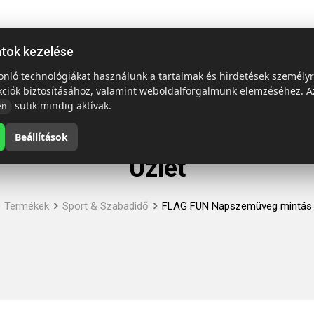
ap
Termékek
Emblémázás és szállítás
Tech = Kedvező á
atok kezelése
sonló technológiákat használunk a tartalmak és hirdetések személy
kciók biztosításához, valamint weboldalforgalmunk elemzéséhez. A
sütik mindig aktívak.
en
Beállítások
Üzlet
Termékek
Sport & Szabadidő
FLAG FUN Napszemüveg mintás 