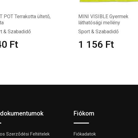
 POT Terrakotta ültető,
MINI VISIBLE Gyermek
ta
láthatósági mellény
t & Szabadidő
Sport & Szabadidő
40
Ft
1 156
Ft
 dokumentumok
Fiókom
nos Szerződési Feltételek
Fiókadatok