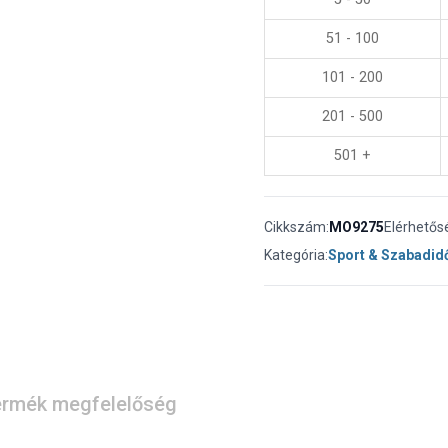
51 - 100
101 - 200
201 - 500
501 +
Cikkszám:
MO9275
Elérhetős
Kategória:
Sport & Szabadid
rmék megfelelőség