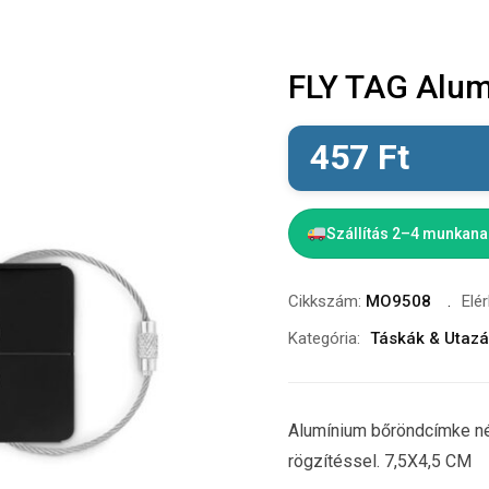
FLY TAG Alu
457
Ft
Szállítás 2–4 munkan
Cikkszám:
MO9508
Elé
Kategória:
Táskák & Utaz
Alumínium bőröndcímke né
rögzítéssel. 7,5X4,5 CM