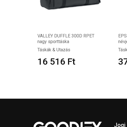
VALLEY DUFFLE 300D RPET
EPS
nagy sporttáska
névj
Táskák & Utazás
Tásk
16 516
Ft
3
Jogi