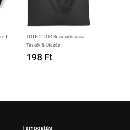
zett
TOTECOLOR Bevásárlótáska
Táskák & Utazás
198
Ft
Támogatás