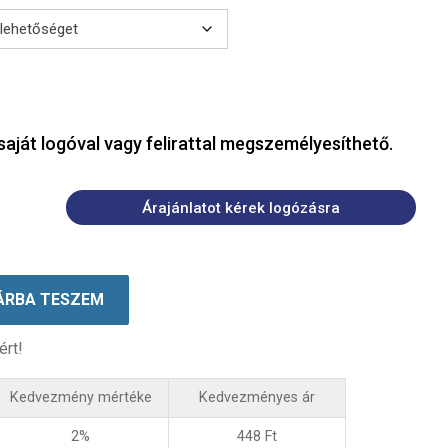
saját logóval vagy felirattal megszemélyesíthető.
Árajánlatot kérek logózásra
ÁRBA TESZEM
ért!
Kedvezmény mértéke
Kedvezményes ár
2%
448
Ft