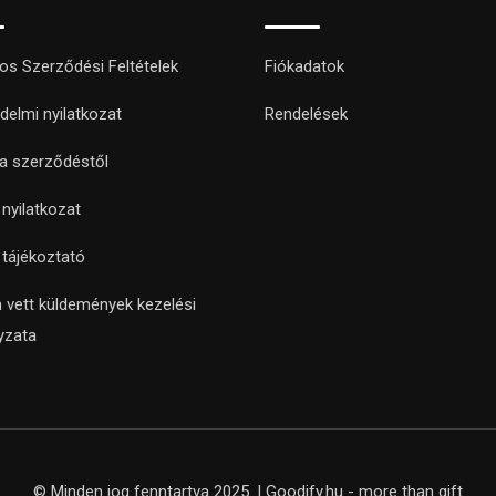
nos Szerződési Feltételek
Fiókadatok
delmi nyilatkozat
Rendelések
 a szerződéstől
i nyilatkozat
i tájékoztató
 vett küldemények kezelési
yzata
© Minden jog fenntartva 2025. | Goodify.hu - more than gift