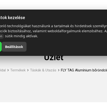
ap
Termékek
Emblémázás és szállítás
Tech = Kedvező á
atok kezelése
sonló technológiákat használunk a tartalmak és hirdetések személy
kciók biztosításához, valamint weboldalforgalmunk elemzéséhez. A
sütik mindig aktívak.
en
Beállítások
Üzlet
ldal
Termékek
Táskák & Utazás
FLY TAG Alumínium bőröndc