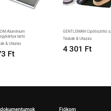
OM Alumínium
GENTLEMAN Cipőtisztító s
egykártya tartó
Táskák & Utazás
ák & Utazás
4 301
Ft
73
Ft
 dokumentumok
Fiókom