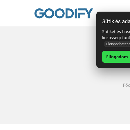
Kezdől
Sütik és ad
Sütiket és ha
közösségi fun
Elengedhetetl
Elfogadom
Főo