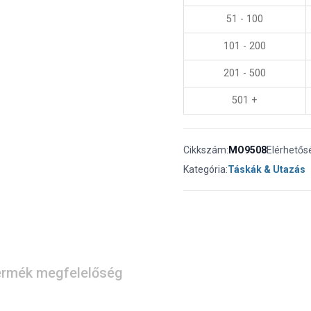
51 - 100
101 - 200
201 - 500
501 +
Cikkszám:
MO9508
Elérhetős
Kategória:
Táskák & Utazás
rmék megfelelőség