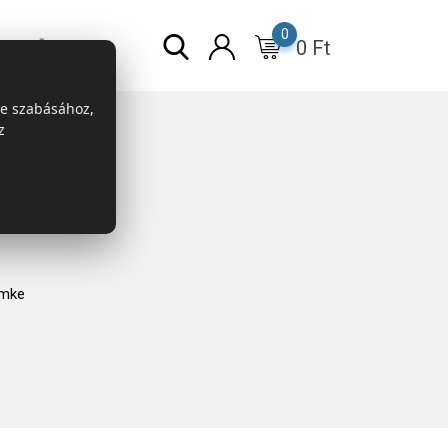
0
0
Ft
r
ESG
re szabásához,
z
ímke