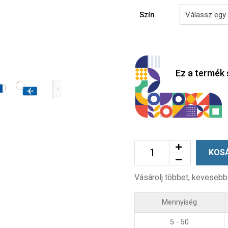
Szín
Ez a termék 
KOS
Vásárolj többet, kevesebb
Mennyiség
5 - 50