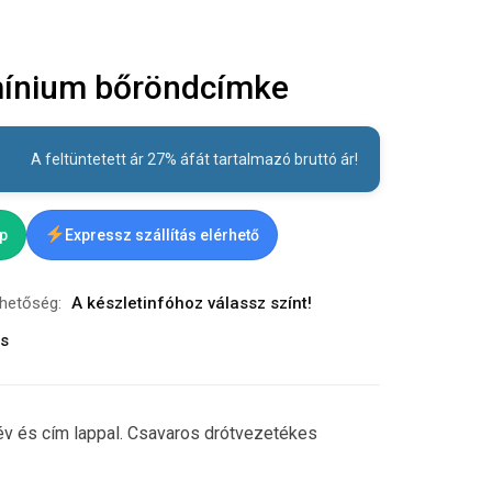
mínium bőröndcímke
A feltüntetett ár 27% áfát tartalmazó bruttó ár!
ap
Expressz szállítás elérhető
rhetőség:
A készletinfóhoz válassz színt!
ás
v és cím lappal. Csavaros drótvezetékes