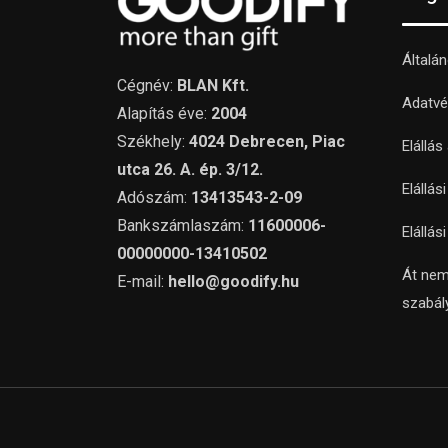
Általá
Cégnév:
BLAN Kft.
Adatvé
Alapítás éve:
2004
Székhely:
4024 Debrecen, Piac
Elállás
utca 26. A. ép. 3/12.
Elállás
Adószám:
13413543-2-09
Bankszámlaszám:
11600006-
Elállás
00000000-13410502
Át nem
E-mail:
hello@goodify.hu
szabál