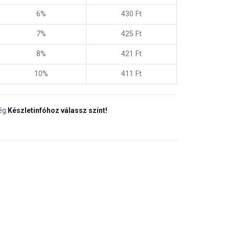
6%
430
Ft
7%
425
Ft
8%
421
Ft
10%
411
Ft
ég:
Készletinfóhoz válassz színt!