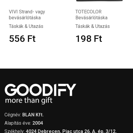
VI Strand- vagy
TOTECOLOR
MA
vásárlótáska
Bevásárlótáska
tá
skák & Utazás
Táskák & Utazás
Tá
556
Ft
198
Ft
Cégnév:
BLAN Kft.
Alapítás éve:
2004
Székhely:
4024 Debrecen, Piac utca 26. A. ép. 3/12.