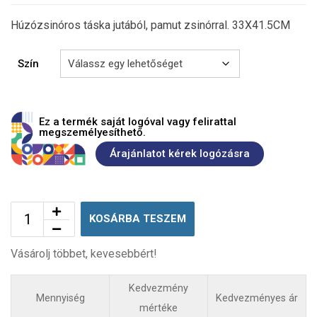
Húzózsinóros táska jutából, pamut zsinórral. 33X41.5CM
Szín
Ez a termék saját logóval vagy felirattal
megszemélyesíthető.
Árajánlatot kérek logózásra
KOSÁRBA TESZEM
Vásárolj többet, kevesebbért!
Kedvezmény
Mennyiség
Kedvezményes ár
mértéke