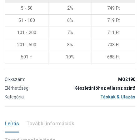
5 - 50
2%
749
Ft
51 - 100
6%
719
Ft
101 - 200
7%
711
Ft
201 - 500
8%
703
Ft
501 +
10%
688
Ft
Cikkszám:
MO2190
Elérhetőség:
Készletinfóhoz válassz színt!
Kategória:
Táskák & Utazás
Leírás
További információk