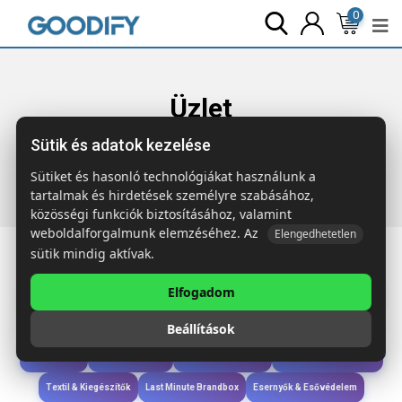
0
Üzlet
Sütik és adatok kezelése
Főoldal
Termékek
Táskák & Utazás
FUKURO Juta
húzózsinóros táska
Sütiket és hasonló technológiákat használunk a
tartalmak és hirdetések személyre szabásához,
közösségi funkciók biztosításához, valamint
weboldalforgalmunk elemzéséhez. Az
Elengedhetetlen
sütik mindig aktívak.
Elfogadom
Iroda & Írás
Táskák & Utazás
Étkezés & Ivás
Szóróajándék & Szerszám
Beállítások
Technológia & Kiegészítők
Wellness & Ápolás
Sport & Szabadidő
Újdonságok
Karácsony & Tél
Gyerekek & játékok
Ruházat & Kiegészítők
Textil & Kiegészítők
Last Minute Brandbox
Esernyők & Esővédelem