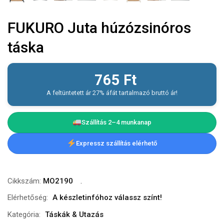
FUKURO Juta húzózsinóros
táska
765
Ft
A feltüntetett ár 27% áfát tartalmazó bruttó ár!
Szállítás 2–4 munkanap
Expressz szállítás elérhető
Cikkszám:
MO2190
Elérhetőség:
A készletinfóhoz válassz színt!
Kategória:
Táskák & Utazás