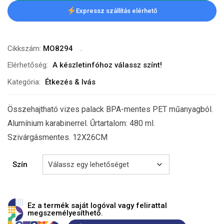
Expressz szállítás elérhető
Cikkszám:
MO8294
Elérhetőség:
A készletinfóhoz válassz színt!
Kategória:
Étkezés & Ivás
Összehajtható vizes palack BPA-mentes PET műanyagból.
Alumínium karabinerrel. Űrtartalom: 480 ml.
Szivárgásmentes. 12X26CM
Szín
Ez a termék saját logóval vagy felirattal
megszemélyesíthető.