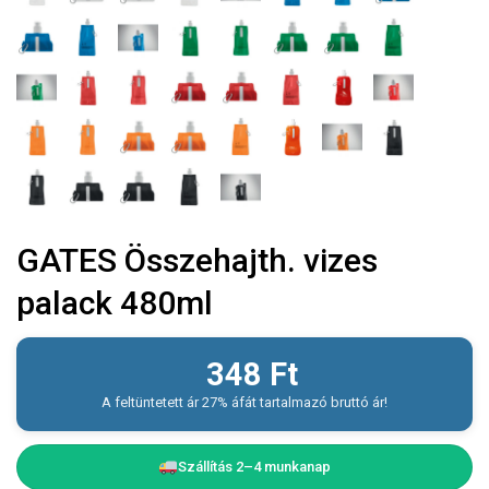
GATES Összehajth. vizes
palack 480ml
348
Ft
A feltüntetett ár 27% áfát tartalmazó bruttó ár!
Szállítás 2–4 munkanap