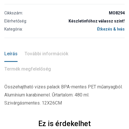
Cikkszám:
MO8294
Elérhetőség:
Készletinfóhoz válassz színt!
Kategória:
Étkezés & Ivás
Leírás
További információk
Termék megfelelőség
Összehajtható vizes palack BPA-mentes PET műanyagból.
Alumínium karabinerrel. Űrtartalom: 480 ml.
Szivárgásmentes. 12X26CM
Ez is érdekelhet