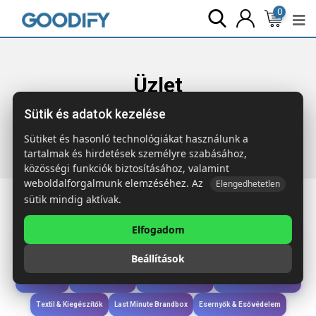
0
Üzlet
Sütik és adatok kezelése
Főoldal
Termékek
Étkezés & Ivás
GATES Összehajth.
vizes palack 480ml
Sütiket és hasonló technológiákat használunk a
tartalmak és hirdetések személyre szabásához,
közösségi funkciók biztosításához, valamint
weboldalforgalmunk elemzéséhez. Az
Elengedhetetlen
sütik mindig aktívak.
Elfogadom
Iroda & Írás
Táskák & Utazás
Étkezés & Ivás
Szóróajándék & Szerszám
Beállítások
Technológia & Kiegészítők
Wellness & Ápolás
Sport & Szabadidő
Újdonságok
Karácsony & Tél
Gyerekek & játékok
Ruházat & Kiegészítők
Textil & Kiegészítők
Last Minute Brandbox
Esernyők & Esővédelem