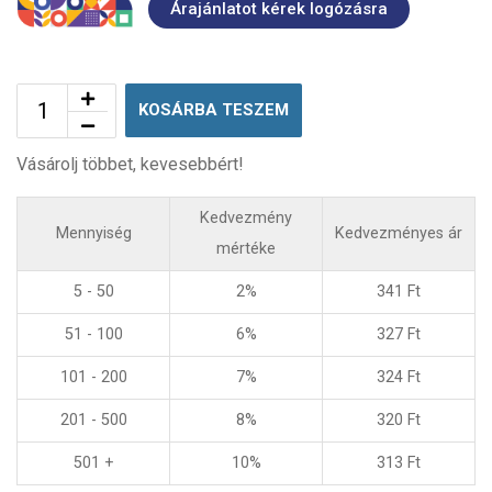
Árajánlatot kérek logózásra
KOSÁRBA TESZEM
Vásárolj többet, kevesebbért!
Kedvezmény
Mennyiség
Kedvezményes ár
mértéke
5 - 50
2%
341
Ft
51 - 100
6%
327
Ft
101 - 200
7%
324
Ft
201 - 500
8%
320
Ft
501 +
10%
313
Ft