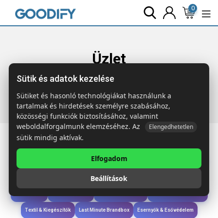
0
Üzlet
Sütik és adatok kezelése
Főoldal
Termékek
Gyerekek & játékok
HARMA
Szájharmonika
Sütiket és hasonló technológiákat használunk a
tartalmak és hirdetések személyre szabásához,
közösségi funkciók biztosításához, valamint
weboldalforgalmunk elemzéséhez. Az
Elengedhetetlen
sütik mindig aktívak.
Elfogadom
Iroda & Írás
Táskák & Utazás
Étkezés & Ivás
Szóróajándék & Szerszám
Beállítások
Technológia & Kiegészítők
Wellness & Ápolás
Sport & Szabadidő
Újdonságok
Karácsony & Tél
Gyerekek & játékok
Ruházat & Kiegészítők
Textil & Kiegészítők
Last Minute Brandbox
Esernyők & Esővédelem