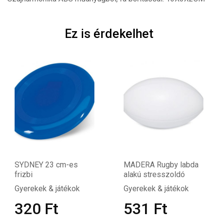
Ez is érdekelhet
SYDNEY 23 cm-es
MADERA Rugby labda
frizbi
alakú stresszoldó
Gyerekek & játékok
Gyerekek & játékok
320
Ft
531
Ft