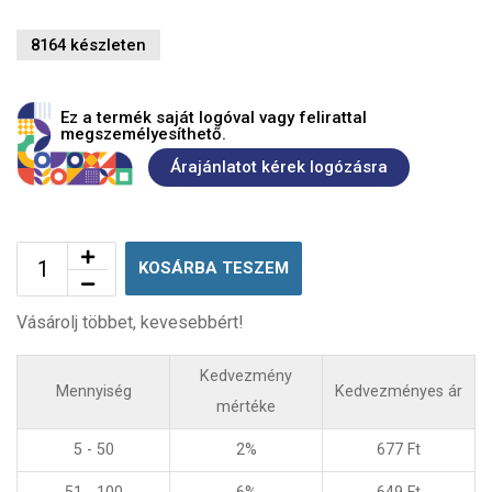
8164 készleten
Ez a termék saját logóval vagy felirattal
megszemélyesíthető.
Árajánlatot kérek logózásra
KOSÁRBA TESZEM
Vásárolj többet, kevesebbért!
Kedvezmény
Mennyiség
Kedvezményes ár
mértéke
5 - 50
2%
677
Ft