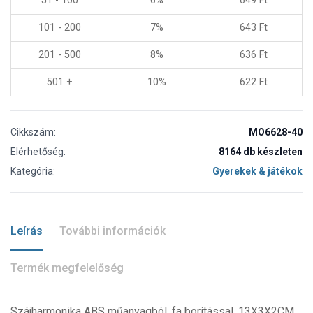
51 - 100
6%
649
Ft
101 - 200
7%
643
Ft
201 - 500
8%
636
Ft
501 +
10%
622
Ft
Cikkszám:
MO6628-40
Elérhetőség:
8164 db készleten
Kategória:
Gyerekek & játékok
Leírás
További információk
Termék megfelelőség
Szájharmonika ABS műanyagból, fa borítással. 13X3X2CM