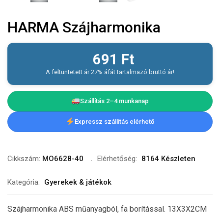
HARMA Szájharmonika
691
Ft
A feltüntetett ár 27% áfát tartalmazó bruttó ár!
Szállítás 2–4 munkanap
Expressz szállítás elérhető
Cikkszám:
MO6628-40
Elérhetőség:
8164 Készleten
Kategória:
Gyerekek & játékok
Szájharmonika ABS műanyagból, fa borítással. 13X3X2CM