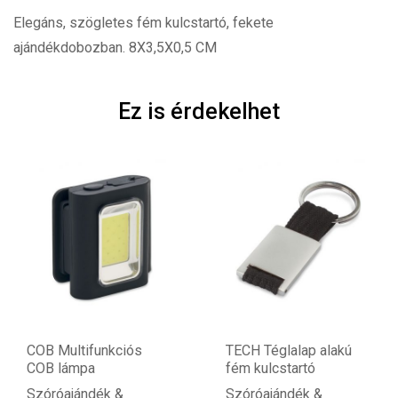
Elegáns, szögletes fém kulcstartó, fekete
ajándékdobozban. 8X3,5X0,5 CM
Ez is érdekelhet
COB Multifunkciós
TECH Téglalap alakú
COB lámpa
fém kulcstartó
Szóróajándék &
Szóróajándék &