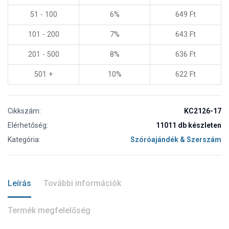
51 - 100
6%
649
Ft
101 - 200
7%
643
Ft
201 - 500
8%
636
Ft
501 +
10%
622
Ft
Cikkszám:
KC2126-17
Elérhetőség:
11011 db készleten
Kategória:
Szóróajándék & Szerszám
Leírás
További információk
Termék megfelelőség