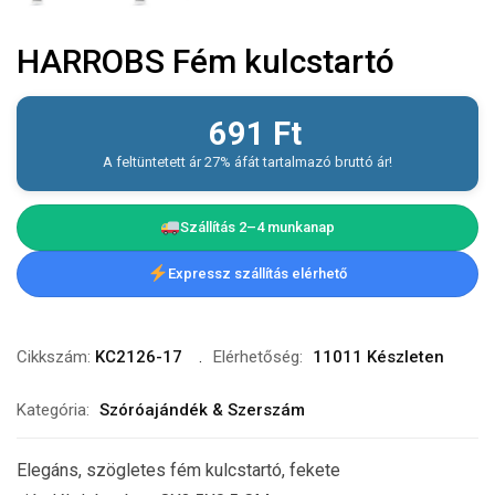
HARROBS Fém kulcstartó
691
Ft
A feltüntetett ár 27% áfát tartalmazó bruttó ár!
Szállítás 2–4 munkanap
Expressz szállítás elérhető
Cikkszám:
KC2126-17
Elérhetőség:
11011 Készleten
Kategória:
Szóróajándék & Szerszám
Elegáns, szögletes fém kulcstartó, fekete