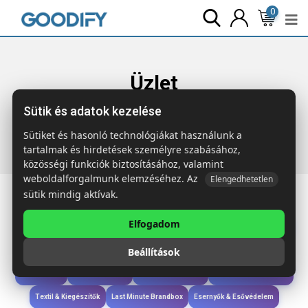
0
Üzlet
Sütik és adatok kezelése
Főoldal
Termékek
Szóróajándék & Szerszám
HARROBS
Fém kulcstartó
Sütiket és hasonló technológiákat használunk a
tartalmak és hirdetések személyre szabásához,
közösségi funkciók biztosításához, valamint
weboldalforgalmunk elemzéséhez. Az
Elengedhetetlen
sütik mindig aktívak.
Elfogadom
Iroda & Írás
Táskák & Utazás
Étkezés & Ivás
Szóróajándék & Szerszám
Beállítások
Technológia & Kiegészítők
Wellness & Ápolás
Sport & Szabadidő
Újdonságok
Karácsony & Tél
Gyerekek & játékok
Ruházat & Kiegészítők
Textil & Kiegészítők
Last Minute Brandbox
Esernyők & Esővédelem