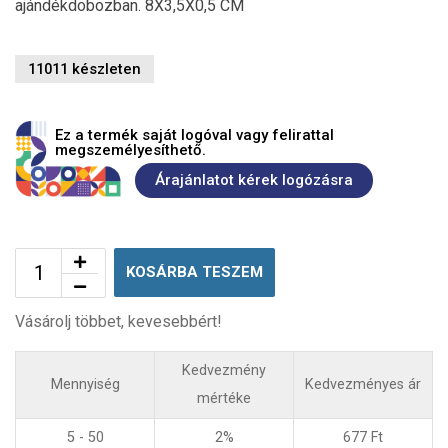
ajándékdobozban. 8X3,5X0,5 CM
11011 készleten
Ez a termék saját logóval vagy felirattal
megszemélyesíthető.
Árajánlatot kérek logózásra
KOSÁRBA TESZEM
Vásárolj többet, kevesebbért!
Kedvezmény
Mennyiség
Kedvezményes ár
mértéke
5 - 50
2%
677
Ft