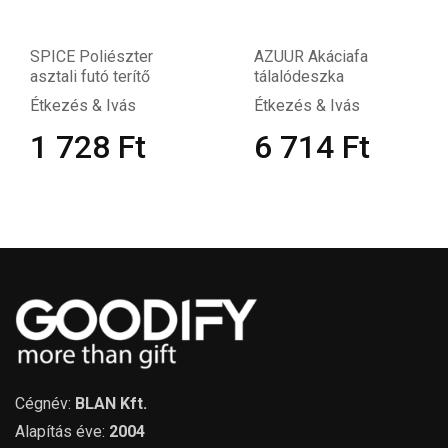
SPICE Poliészter
AZUUR Akáciafa
asztali futó terítő
tálalódeszka
Étkezés & Ivás
Étkezés & Ivás
1 728
Ft
6 714
Ft
Cégnév:
BLAN Kft.
Alapítás éve:
2004