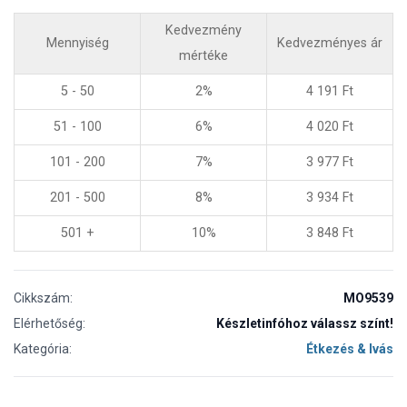
Kedvezmény
Mennyiség
Kedvezményes ár
mértéke
5 - 50
2%
4 191
Ft
51 - 100
6%
4 020
Ft
101 - 200
7%
3 977
Ft
201 - 500
8%
3 934
Ft
501 +
10%
3 848
Ft
Cikkszám:
MO9539
Elérhetőség:
Készletinfóhoz válassz színt!
Kategória:
Étkezés & Ivás