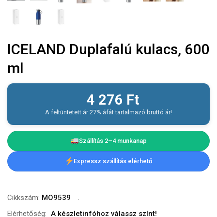
ICELAND Duplafalú kulacs, 600
ml
4 276
Ft
A feltüntetett ár 27% áfát tartalmazó bruttó ár!
Szállítás 2–4 munkanap
Expressz szállítás elérhető
Cikkszám:
MO9539
Elérhetőség:
A készletinfóhoz válassz színt!