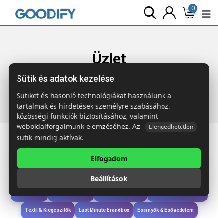
0
Üzlet
Sütik és adatok kezelése
Főoldal
Termékek
Étkezés & Ivás
ICELAND Duplafalú
kulacs, 600 ml
Sütiket és hasonló technológiákat használunk a
tartalmak és hirdetések személyre szabásához,
közösségi funkciók biztosításához, valamint
weboldalforgalmunk elemzéséhez. Az
Elengedhetetlen
sütik mindig aktívak.
Elfogadom
Iroda & Írás
Táskák & Utazás
Étkezés & Ivás
Szóróajándék & Szerszám
Beállítások
Technológia & Kiegészítők
Wellness & Ápolás
Sport & Szabadidő
Újdonságok
Karácsony & Tél
Gyerekek & játékok
Ruházat & Kiegészítők
Textil & Kiegészítők
Last Minute Brandbox
Esernyők & Esővédelem